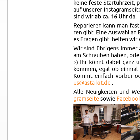
keine feste Startuhr­zeit, 
auf un­se­rer Ins­ta­gram­sei
sind wir
ab ca. 16 Uhr
da.
Re­pa­rie­ren kann man fast
ren gibt. Eine Aus­wahl an E
es Fra­gen gibt, hel­fen wir 
Wir sind üb­ri­gens immer
am Schrau­ben haben, oder
:-) Ihr könnt dabei ganz u
kom­men, egal ob ein­mal
Kommt ein­fach vor­bei o
us@​asta-​kit.​de
.
Alle Neu­ig­kei­ten und We
gram­sei­te
sowie
Face­book­