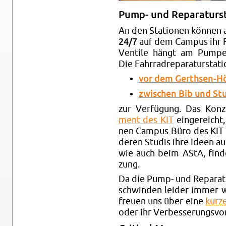
Pump- und Re­pa­ra­tur­
An den Sta­tio­nen kön­nen a
24/7
auf dem Cam­pus ihr R
Ven­ti­le hängt am Pum­pen­
Die Fahr­rad­re­pa­ra­tur­sta­t
vor dem Gerth­sen-Hö
zwi­schen Bib und Stu
zur Ver­fü­gung. Das Ko
ment des KIT
ein­ge­reich
nen Cam­pus Büro des KIT ve
de­ren Stu­dis ihre Ideen a
wie auch beim AStA, fin­det
zung.
Da die Pump- und Re­pa­ra­tu
schwin­den lei­der immer 
freu­en uns über eine
kurze
oder ihr Ver­bes­se­rungs­vor