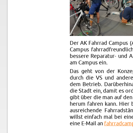
Der AK Fahr­rad Cam­pus (A
Cam­pus fahr­rad­freund­li­
bes­se­re Re­pa­ra­tur- und 
am Cam­pus ein.
Das geht von der Kon­zep­t
durch die VS und an­de­re 
dem Be­trieb. Dar­über­hin
die Stadt ein, damit es or­d
gibt über die man auf den
herum fah­ren kann. Hier br
aus­rei­chen­de Fahr­rad­s
willst ein­fach mal bei ei
eine E-Mail an
fah​rrad​camp