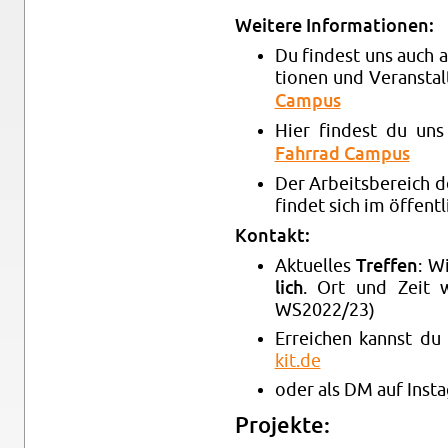
Wei­te­re In­for­ma­tio­nen:
Du fin­dest uns auch 
tio­nen und Ver­an­stal
Cam­pus
Hier fin­dest du un
Fahr­rad Cam­pus
Der Ar­beits­be­reich
fin­det sich im öf­fent­
Kon­takt:
Ak­tu­el­les
Tref­fen
: W
lich
. Ort und Zeit we
WS2022/23)
Er­rei­chen kannst d
kit.​de
oder als DM auf Ins­t
Pro­jek­te: