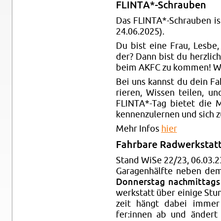
FLIN­TA*-Schrau­ben
Das FLIN­TA*-Schrau­ben i
24.06.2025).
Du bist eine Frau, Lesbe, 
der? Dann bist du herz­lich
beim AKFC zu kom­men! Wa
Bei uns kannst du dein Fahr
rie­ren, Wis­sen tei­len, u
FLIN­TA*-Tag bie­tet die 
ken­nen­zu­ler­nen und sich z
Mehr Infos
hier
Fahr­ba­re Rad­werk­sta
Stand WiSe 22/23, 06.03.23:
Ga­ra­gen­hälf­te neben dem
Don­ners­tag nach­mit­ta
werk­statt über ei­ni­ge Stu
zeit hängt dabei immer vo
fer:innen ab und än­dert 