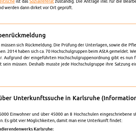
ei­ti­sche
ist das
So­zi­al­re­fe­rat
zu­stän­dig. Die An­trä­ge inkl. für die Be­ar­
d wer­den dann dir­ket vor Ort ge­prüft.
rei­tisch­ver­ga­be
pen­rück­mel­dung
müs­sen sich Rück­mel­dung. Die Prü­fung der Un­ter­la­gen, sowie die Pfle
m­men. 2014 haben sich ca. 70 Hoch­schul­grup­pen beim AStA ge­mel­det. Weg
. Auf­grund der ein­ge­führ­ten Hoch­schul­grup­pen­ord­nung gibt es nun fo
llt sein müs­sen. Des­halb muss­te jede Hoch­schul­grup­pe ihre Sat­zung ei
Hoch­schul­grup­pen­rück­mel­dung
 über Un­ter­kunfts­su­che in Karls­ru­he (In­for­ma­t
6000 Ein­woh­ner und über 45000 an 8 Hoch­schu­len ein­ge­schrie­be­ne stu
. Es gibt vier Mög­lich­kei­ten, damit man eine Un­ter­kunft fin­det:
die­ren­den­werks Karls­ru­he: