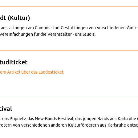
dt (Kul­tur)
r­an­stal­tun­gen am Cam­pus sind Ge­stat­tun­gen von ver­schie­de­nen Äm­t
Ver­ein­fa­chun­gen für die Ver­an­stal­ter - uns Stu­dis.
on­takt zur Stadt (Kul­tur)
tu­di­ticket
em Ar­ti­kel über das Lan­desti­cket
an­des­wei­tes Stu­di­ticket
i­val
t das Pop­netz das New-Bands-Fes­ti­val, das jun­gen Bands aus Karls­ru­he und
­tern von ver­schie­de­nen an­de­ren Kul­tur­för­de­rern aus Karls­ru­he ent­s