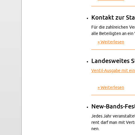
Kon­takt zur Sta
Für die zahl­rei­chen Ve
alle Be­tei­lig­ten an ein 
Wei­ter­le­sen
über K
Lan­des­wei­tes S
Ven­til-Aus­ga­be mit ein
Wei­ter­le­sen
über L
New-Bands-Fes­t
Jedes Jahr ver­an­stal­te
rent darf man mit Ver­tre
nen.