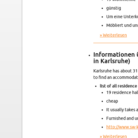
güns­tig
Um eine Un­ter­ku
Mö­bliert und un­
Wei­ter­le­sen
über I
In­for­ma­tio­nen
in Karls­ru­he)
Karls­ru­he has about 31
to find an ac­com­mo­da­t
list of all re­si­denc
19 re­si­dence
hal
cheap
It usual­ly takes
Fur­nis­hed and u
http://​www.​sw-​
Wei­ter­le­sen
über I