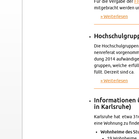
Für die Ver­ga­be der
Fr
mit­ge­bracht wer­den un
Wei­ter­le­sen
über F
Hoch­schul­grup­
Die Hoch­schul­grup­pen 
nen­re­fe­rat vor­ge­no
dung 2014 auf­wän­di­ger
grup­pen, wel­che er­fü
füllt. Der­zeit sind ca.
Wei­ter­le­sen
über 
In­for­ma­tio­nen
in Karls­ru­he)
Karls­ru­he hat etwa 31
eine Woh­nung zu fin­den
Wohn­hei­me des Stu­
19 Wohn­hei­me