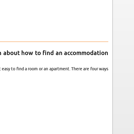
how to find an ac­com­mo­da­ti­on in Karls­ru­he)
i­on about how to find an ac­com­mo­da­ti­on
 not easy to find a room or an apart­ment. There are four ways
how to find an ac­com­mo­da­ti­on in Karls­ru­he)