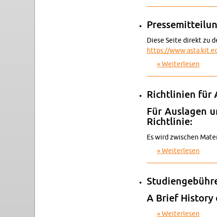
Pres­se­mit­tei­lu
Diese Seite di­rekt zu de
https://​www.​asta.​kit.​e
Wei­ter­le­sen
über P
Richt­li­ni­en fü
Für Aus­la­gen u
Richt­li­nie:
Es wird zwi­schen Ma­te­r
Wei­ter­le­sen
über R
Stu­di­en­ge­büh­
A Brief His­to­ry
Wei­ter­le­sen
über S