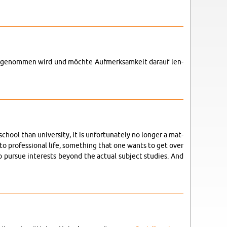
ge­nom­men wird und möch­te Auf­merk­sam­keit dar­auf len­
l than uni­ver­si­ty, it is un­for­t­u­n­a­te­ly no lon­ger a mat­
into pro­fes­sio­nal life, so­me­thing that one wants to get over
 pur­sue in­te­rests bey­ond the ac­tu­al sub­ject stu­dies. And