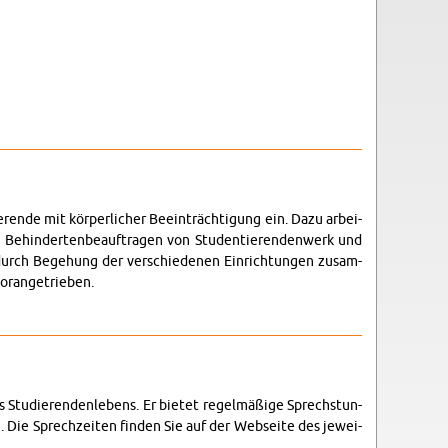
­de mit kör­per­li­cher Be­ein­träch­ti­gung ein. Dazu ar­bei­
n Be­hin­der­ten­be­auf­tra­gen von Stu­den­tie­ren­den­werk und
durch Be­ge­hung der ver­schie­de­nen Ein­rich­tun­gen zu­sam­
r­an­ge­trie­ben.
 Stu­die­ren­den­le­bens. Er bie­tet re­gel­mä­ßi­ge Sprech­stun­
ng. Die Sprech­zei­ten fin­den Sie auf der Web­sei­te des je­wei­