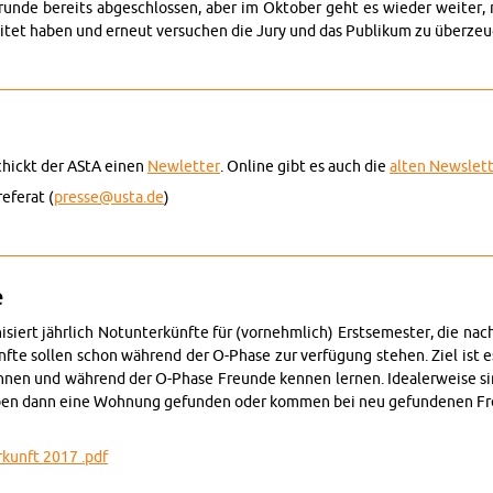
­run­de be­reits ab­ge­schlos­sen, aber im Ok­to­ber geht es wie­der wei­te
bei­tet haben und er­neut ver­su­chen die Jury und das Pu­bli­kum zu über­zeu
New-Bands-Fes­ti­val
schickt der AStA einen
New­let­ter
. On­line gibt es auch die
alten News­let­
e­fe­rat (
presse@​usta.​de
)
News­let­ter
e
ga­ni­siert jähr­lich Not­un­ter­künf­te für (vor­nehm­lich) Erst­se­mes­ter, die
ünf­te sol­len schon wäh­rend der O-Pha­se zur ver­fü­gung ste­hen. Ziel ist 
n­nen und wäh­rend der O-Pha­se Freun­de ken­nen ler­nen. Idea­ler­wei­se sind
ben dann eine Woh­nung ge­fun­den oder kom­men bei neu ge­fun­de­nen Fr
r­kunft 2017 .pdf
ot­un­ter­künf­te