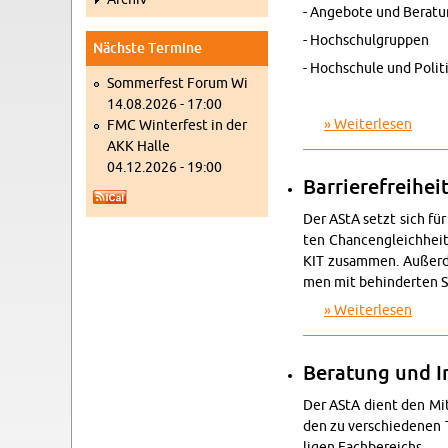
- An­ge­bo­te und Be­ra­t
- Hoch­schul­grup­pen
Nächs­te Ter­mi­ne
- Hoch­schu­le und Po­li­t
Som­mer­fest Forum Wi
14.08.2026 - 17:00
Wei­ter­le­sen
über 
FMC Win­ter­fest in der
AKK Halle
04.12.2026 - 19:00
Bar­rie­re­frei­hei
Der AStA setzt sich für 
ten Chan­cen­gleich­heits
KIT zu­sam­men. Au­ßer­d
men mit be­hin­der­ten St
Wei­ter­le­sen
über B
Be­ra­tung und In
Der AStA dient den Mit­gl
den zu ver­schie­de­nen T
li­gen Fach­be­reichs.