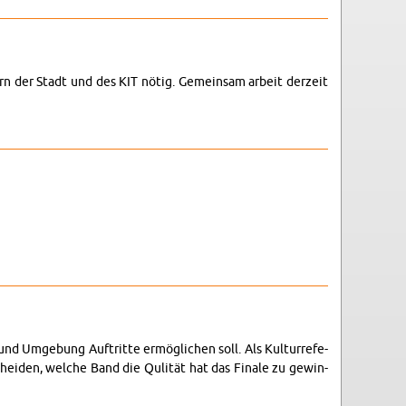
ern der Stadt und des KIT nötig. Ge­mein­sam ar­beit der­zeit
 Um­ge­bung Auf­trit­te er­mög­li­chen soll. Als Kul­tur­re­fe­
chei­den, wel­che Band die Quli­tät hat das Fi­na­le zu ge­win­