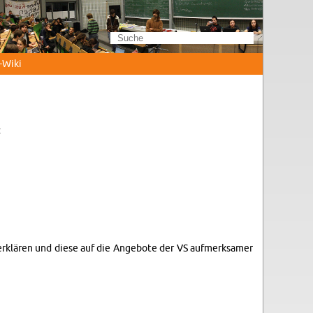
Wi­ki
:
zu er­klä­ren und diese auf die An­ge­bo­te der VS auf­merk­sa­mer