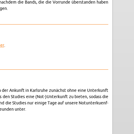
r, nach­dem die Bands, die die Vor­run­de über­stan­den haben
­gen.
ter
.
 nach der An­kunft in Karls­ru­he zu­nächst ohne eine Un­ter­kunft
es den Stu­dies eine (Not-)Un­ter­kunft zu bie­ten, so­dass die
 die Stu­dies nur ei­ni­ge Tage auf un­se­re Not­un­ter­ku­enf­
eun­den unter.