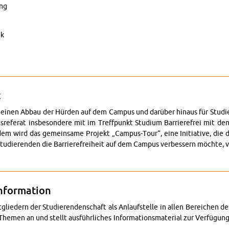
ung
ik
AStA-Web­site in Eng­lish
t
einen Abbau der Hür­den auf dem Cam­pus und dar­über hin­aus für Stu­die­ren
­re­fe­rat ins­be­son­de­re mit im Treff­punkt Stu­di­um Bar­rie­re­frei mit de
em wird das ge­mein­sa­me Pro­jekt „Cam­pus-Tour“, eine In­itia­ti­ve, die 
u­die­ren­den die Bar­rie­re­frei­heit auf dem Cam­pus ver­bes­sern möch­te, vo
ar­rie­re­frei­heit
­for­ma­ti­on
ie­dern der Stu­die­ren­den­schaft als An­lauf­stel­le in allen Be­rei­chen des
he­men an und stellt aus­führ­li­ches In­for­ma­ti­ons­ma­te­ri­al zur Ver­fü­gu