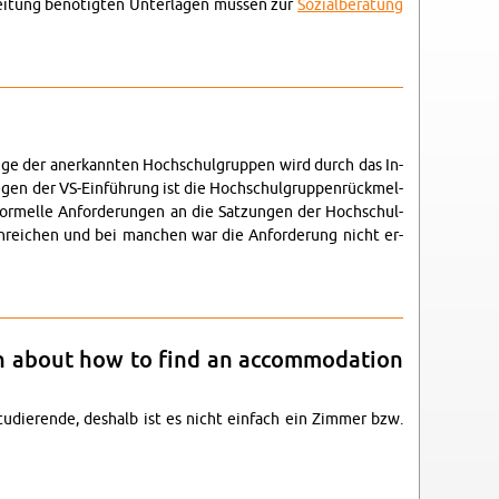
bei­tung be­nö­tig­ten Un­ter­la­gen müs­sen zur
So­zi­al­be­ra­tung
­ge der an­er­kann­ten Hoch­schul­grup­pen wird durch das In­
en der VS-Ein­füh­rung ist die Hoch­schul­grup­pen­rück­mel­
r­mel­le An­for­de­run­gen an die Sat­zun­gen der Hoch­schul­
n­rei­chen und bei man­chen war die An­for­de­rung nicht er­
i­on about how to find an ac­com­mo­da­ti­on
­die­ren­de, des­halb ist es nicht ein­fach ein Zim­mer bzw.