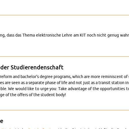
e­ra­tung und In­for­ma­ti­on
ng, dass das Thema elek­tro­ni­sche Lehre am KIT noch nicht genug wahr­
e-Learning
der Stu­die­ren­den­schaft
­form and ba­che­lor's de­gree pro­grams, which are more re­mi­nis­cent of schoo
ies are seen as a se­pa­ra­te phase of life and not just as a tran­sit sta­ti­on 
i­ble. We would like to urge you: Take ad­van­ta­ge of the op­por­tu­nities to
­ge of the of­fers of the stu­dent body!
n­ga­ge­ment in der Stu­die­ren­den­schaft
be