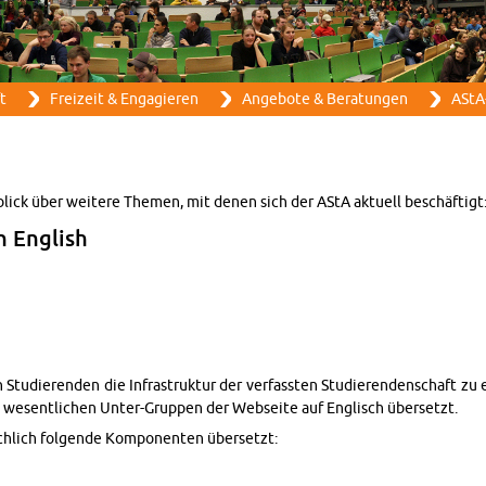
Direkt zum Inhalt
ft
Frei­zeit & En­ga­gie­ren
An­ge­bo­te & Be­ra­tun­gen
AStA-
blick über wei­te­re The­men, mit denen sich der AStA ak­tu­ell be­schäf­tigt
 Eng­lish
en Stu­die­ren­den die In­fra­struk­tur der ver­fass­ten Stu­die­ren­den­schaft 
we­sent­li­chen Un­ter-Grup­pen der Web­sei­te auf Eng­lisch über­setzt.
­lich fol­gen­de Kom­po­nen­ten über­setzt: