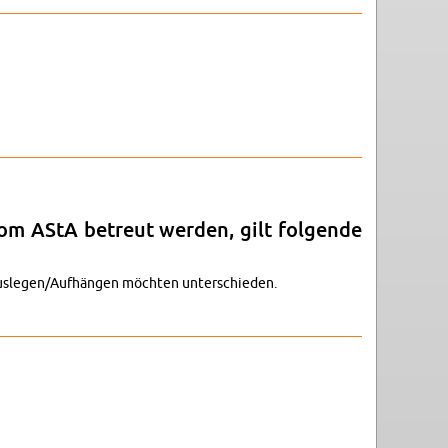
om AStA be­treut wer­den, gilt fol­gen­de
Aus­le­gen/Auf­hän­gen möch­ten un­ter­schie­den.