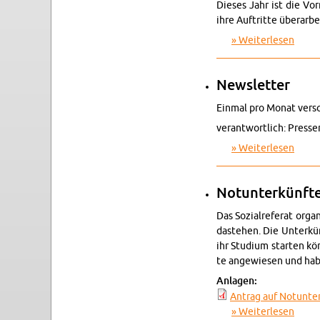
Die­ses Jahr ist die Vor
ihre Auf­trit­te über­ar­
Wei­ter­le­sen
über 
News­let­ter
Ein­mal pro Monat ver­
ver­ant­wort­lich: Pres­se­r
Wei­ter­le­sen
über 
Not­un­ter­künf­t
Das So­zi­al­re­fe­rat or­
da­ste­hen. Die Un­ter­k
ihr Stu­di­um star­ten kö
te an­ge­wie­sen und ha
An­la­gen:
An­trag auf Not­un­te
Wei­ter­le­sen
über N