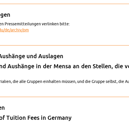
n­gen
n Pres­se­mit­tei­lun­gen ver­lin­ken bitte:
du/​de/​archiv/​pm
res­se­mit­tei­lun­gen
r Aus­hän­ge und Aus­la­gen
nd Aus­hän­ge in der Mensa an den Stel­len, die v
ia­li­en, die alle Grup­pen ein­hal­ten müs­sen, und die Grup­pe selbst, die 
icht­li­ni­en für Aus­hän­ge und Aus­la­gen
ren
 of Tui­ti­on Fees in Ger­ma­ny
tu­di­en­ge­büh­ren