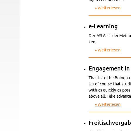
Wei­ter­le­sen
über B
e-Learning
Der AStA ist der Mei­nu
ken.
Wei­ter­le­sen
über 
En­ga­ge­ment in 
Thanks to the Bo­lo­gna re
ter of cour­se that stu­d
with as quick­ly as pos­s
above all: Take ad­van­ta
Wei­ter­le­sen
über E
Frei­tisch­ver­ga­