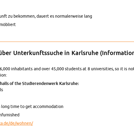
nft zu be­kom­men, dau­ert es nor­ma­ler­wei­se lang
mö­bliert
n­for­ma­tio­nen über Un­ter­kunfts­su­che in Karls­ru­he (In­for­ma­ti­on about 
 über Un­ter­kunfts­su­che in Karls­ru­he (In­for­ma­t
6,000 in­ha­bi­tants and over 45,000 stu­dents at 8 uni­ver­si­ties, so it is
i­on:
e halls of the Stu­die­ren­den­werk Karls­ru­he:
ls
 a long time to get ac­com­mo­da­ti­on
nfur­nis­hed
ka.​de/​de/​wohnen/
n­for­ma­tio­nen über Un­ter­kunfts­su­che in Karls­ru­he (In­for­ma­ti­on about 