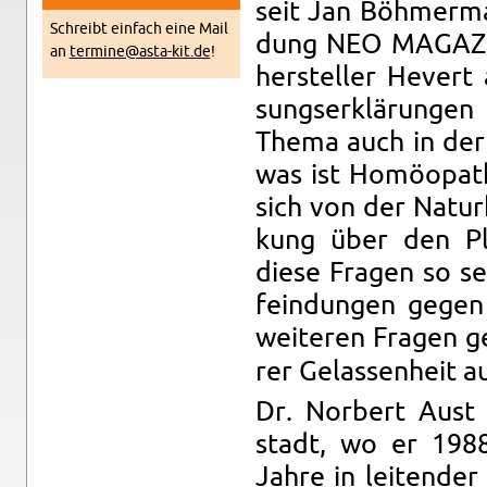
seit Jan Böh­mer­ma
Schreibt ein­fach eine Mail
dung NEO MA­GA­ZIN
an
termine@​asta-​kit.​de
!
her­stel­ler Hevert
sungs­er­klä­run­g
Thema auch in der 
was ist Ho­möo­pa­th
sich von der Na­tur­
kung über den Pla­
diese Fra­gen so se
fein­dun­gen gegen 
wei­te­ren Fra­gen g
rer Ge­las­sen­heit 
Dr. Nor­bert Aust 
stadt, wo er 1988 
Jahre in lei­ten­der