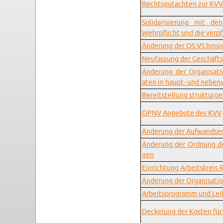
Rechtsgutachten zur KVV 
Sol­i­darisierung mit d
Wehrpflicht und die verpf
Änderung der OS VS hin­sic
Ne­u­fas­sung der Geschäft­
Änderung der Or­gan­i­sa­t
aten in haupt- und neben­ve
Bere­it­stel­lung struk­tu
ÖPNV Ange­bote des KVV
Änderung der Aufwand­sen
Änderung der Ord­nung der
gen
Ein­rich­tung Ar­beit­skreis 
Änderung der Or­gan­i­sa­ti
Ar­beit­spro­gramm und Lei
Deck­elung der Kosten für 