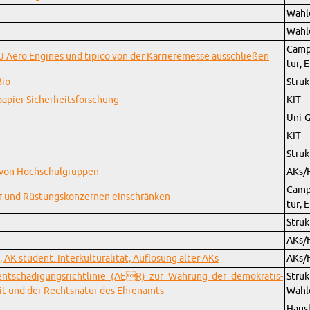
Wahl
Wahl
Cam­p
MTU Aero En­gines und tipico von der Kar­ri­eremesse auss­chließen
tur, 
Bio
Struk
pa­pier Sicher­heits­forschung
KIT
Uni-
KIT
Struk
von Hochschul­grup­pen
AKs/
Cam­p
 und Rüstungskonz­er­nen ein­schränken
tur, 
Struk
AKs/
K stu­dent. In­terkul­tur­alität; Auflösung alter AKs
AKs/
ntschädi­gungsrichtlinie (AER) zur Wahrung der demokratis­
Str
it und der Recht­snatur des Ehre­namts
Wahl
Haus