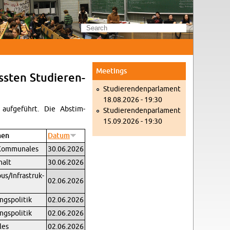
Meet­ings
assten Studieren­
Studieren­den­par­la­ment
18.08.2026 - 19:30
 aufgeführt. Die Ab­stim­
Studieren­den­par­la­ment
15.09.2026 - 19:30
men
Datum
Kom­mu­nales
30.06.2026
halt
30.06.2026
us/In­fra­struk­
02.06.2026
ngspoli­tik
02.06.2026
ngspoli­tik
02.06.2026
les
02.06.2026