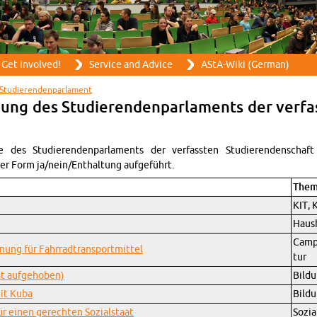
Skip to main content
Get in­volved!
Ser­vice and Ad­vice
AStA-Wiki (Ger­man)
Studieren­den­par­la­ment
ng des Studieren­den­par­la­ments der ver­f
 des Studieren­den­par­la­ments der ver­fassten Studieren­den­schaft
er Form ja/nein/En­thal­tung aufgeführt.
The­
KIT, 
Haus
Cam­p
nung für Fahrrad­trans­port­mit­tel
tur
at aufge­hoben)
Bil­du
mit Kuba
Bil­du
ür einen gerechten Sozial­staat
Sozia