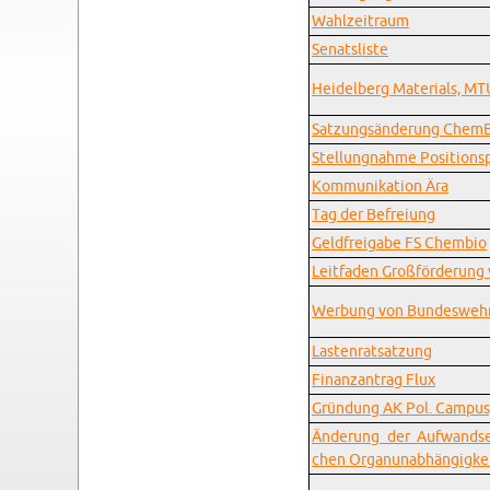
Wahlzeitraum
Sen­at­sliste
Hei­del­berg Ma­te­ri­als, 
Satzungsänderung Chem­
Stel­lung­nahme Po­si­tion­s
Kom­mu­nika­tion Ära
Tag der Be­freiung
Geld­freigabe FS Chem­bio
Leit­faden Großförderung 
Wer­bung von Bun­deswehr
Las­ten­rat­satzung
Fi­nan­zantrag Flux
Gründung AK Pol. Cam­pus, A
Änderung der Aufwand­se
chen Or­ga­nun­abhängigke