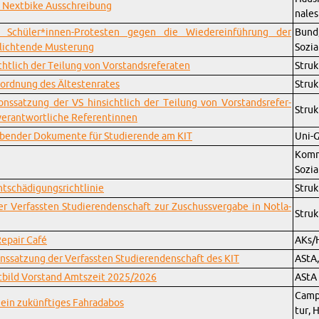
Nextbike Auss­chrei­bung
nales
en Schüler*in­nen-Protesten gegen die Wiedere­inführung der
Bun
lich­t­ende Musterung
Sozia
htlich der Teilung von Vor­stand­srefer­aten
Struk
sor­d­nung des Ältesten­rates
Struk
ion­ssatzung der VS hin­sichtlich der Teilung von Vor­stand­srefer­
Struk
r­ant­wortliche Ref­er­entin­nen
rgeben­der Doku­mente für Studierende am KIT
Uni-G
Kom­m
Sozia
tschädi­gungsrichtlinie
Struk
 Ver­fassten Studieren­den­schaft zur Zuschussver­gabe in Not­la­
Struk
Re­pair Café
AKs/
on­ssatzung der Ver­fassten Studieren­den­schaft des KIT
AStA,
t­bild Vor­stand Amt­szeit 2025/2026
AStA
Cam­p
ein zukünftiges Fahrad­a­bos
tur, 