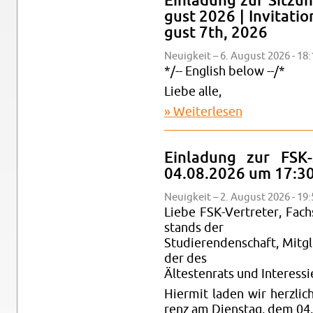
Ein­la­dung zur Sit­z
gust 2026 | In­vi­ta­t
gust 7th, 2026
Neu­ig­keit – 6. Au­gust 2026 - 18
*/-- Eng­lish below --/*
Liebe alle,
Wei­ter­le­sen
über Ein­la­dung
| In­vi­ta­ti­on 
Ein­la­dung zur FSK
04.08.2026 um 17:3
Neu­ig­keit – 2. Au­gust 2026 - 19
Liebe FSK-Ver­tre­ter, Fach­
stands der
Stu­die­ren­den­schaft, Mit­gl
der des
Äl­tes­ten­rats und In­ter­es­si
Hier­mit laden wir herz­lich
renz am Diens­tag, dem 04