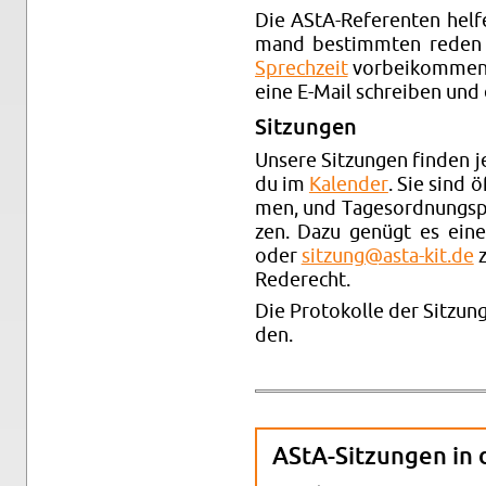
Die AStA-Re­fe­ren­ten hel­
mand be­stimm­ten reden
Sprech­zeit
vor­bei­kom­men.
eine E-Mail schrei­ben und 
Sit­zun­gen
Un­se­re Sit­zun­gen fin­den
du im
Ka­len­der
. Sie sind ö
men, und Ta­ges­ord­nungs­p
zen. Dazu ge­nügt es eine 
oder
sitzung@​asta-​kit.​de
z
Re­de­recht.
Die Pro­to­kol­le der Sit­zu
den.
AStA-Sit­zun­gen in d