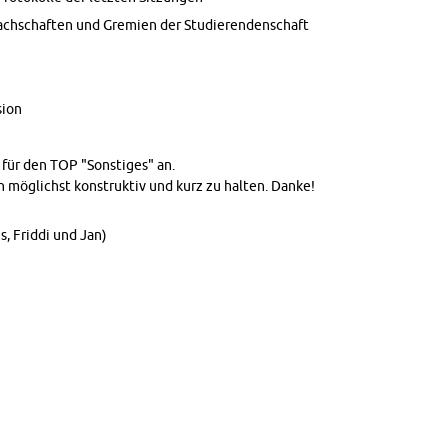
ch­schaf­ten und Gre­mi­en der Stu­die­ren­den­schaft
i­on
für den TOP "Sons­ti­ges" an.
en mög­lichst kon­struk­tiv und kurz zu hal­ten. Danke!
s, Fri­d­di und Jan)