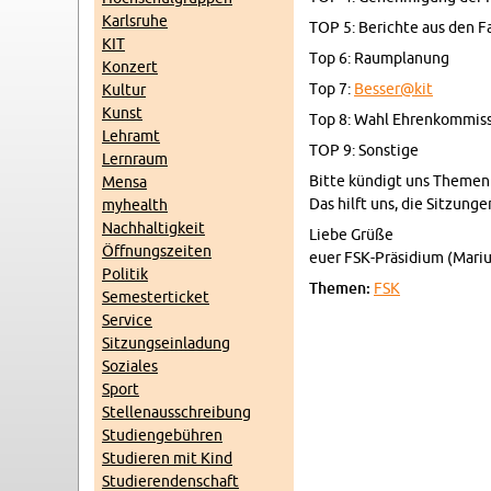
Karls­ru­he
TOP 5: Be­rich­te aus den Fa
KIT
Top 6: Raum­pla­nung
Kon­zert
Top 7:
Besser@​kit
Kul­tur
Kunst
Top 8: Wahl Eh­ren­kom­mis­s
Lehr­amt
TOP 9: Sons­ti­ge
Lern­raum
Bitte kün­digt uns The­men 
Mensa
Das hilft uns, die Sit­zun­g
myhe­alth
Nach­hal­tig­keit
Liebe Grüße
Öff­nungs­zei­ten
euer FSK-Prä­si­di­um (Ma­ri­u
Po­li­tik
The­men:
FSK
Se­mes­ter­ti­cket
Ser­vice
Sit­zungs­ein­la­dung
So­zia­les
Sport
Stel­len­aus­schrei­bung
Stu­di­en­ge­büh­ren
Stu­die­ren mit Kind
Stu­die­ren­den­schaft