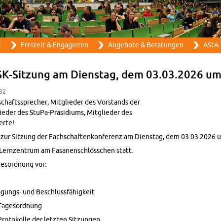
Direkt zum Inhalt
t
Frei­zeit & En­ga­gie­ren
An­ge­bo­te & Be­ra­tun­gen
AStA-
FSK-Sit­zung am Diens­tag, dem 03.03.2026 u
:32
schafts­spre­cher, Mit­glie­der des Vor­stands der
ie­der des Stu­Pa-Prä­si­di­ums, Mit­glie­der des
er­te!
h zur Sit­zung der Fach­schaf­ten­kon­fe­renz am Diens­tag, dem 03.03.2026 
Lern­zen­trum am Fa­sa­nen­schlöss­chen statt.
ges­ord­nung vor:
­gungs- und Be­schluss­fä­hig­keit
a­ges­ord­nung
o­to­kol­le der letz­ten Sit­zun­gen