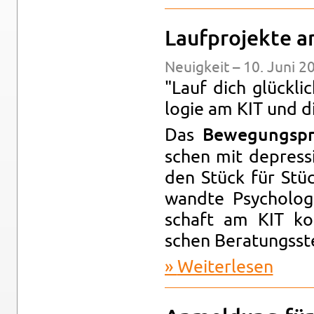
Lauf­pro­jek­te 
Neu­ig­keit – 10. Juni 2
"Lauf dich glück­li
lo­gie am KIT und d
Das
Be­we­gungs­p
schen mit de­pres­si
den Stück für Stück
wand­te Psy­cho­lo­
schaft am KIT ko­op
schen Be­ra­tungs­st
Wei­ter­le­sen
über Lauf­