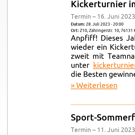
Ki­cker­tur­nier 
Ter­min – 16. Juni 2023
Datum:
28. Juli 2023 - 20:00
Ort:
Z10, Zäh­rin­ger­str. 10, 76131 K
An­pfiff! Die­ses J
wie­der ein Ki­cker­
zweit mit Team­na
unter
kic​kert​urni​
die Bes­ten ge­win­n
Wei­ter­le­sen
über Ki­ck
Sport-Som­mer­f
Ter­min – 11. Juni 2023