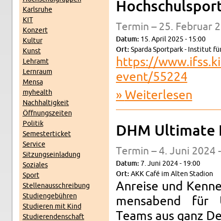
Hoch­schul­sport
Karls­ru­he
KIT
Ter­min – 25. Fe­bru­ar 
Kon­zert
Datum:
15. April 2025 - 15:00
Kul­tur
Ort:
Spar­da Sport­park - In­sti­tut f
Kunst
https://​www.​ifss.​ki
Lehr­amt
Lern­raum
event/​55224
Mensa
myhe­alth
Wei­ter­le­sen
über Hoch
Nach­hal­tig­keit
Öff­nungs­zei­ten
Po­li­tik
DHM Ul­ti­ma­te
Se­mes­ter­ti­cket
Ser­vice
Ter­min – 4. Juni 2024 
Sit­zungs­ein­la­dung
Datum:
7. Juni 2024 - 19:00
So­zia­les
Ort:
AKK Café im Alten Sta­di­on
Sport
An­rei­se und Ken­n
Stel­len­aus­schrei­bung
Stu­di­en­ge­büh­ren
mens­abend für Un
Stu­die­ren mit Kind
Teams aus ganz Deu
Stu­die­ren­den­schaft