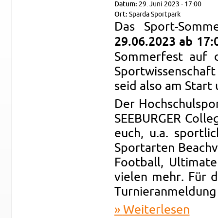
Datum:
29. Juni 2023 - 17:00
Ort:
Spar­da Sport­park
Das Sport-Som­me
29.06.2023 ab 17:
Som­mer­fest auf d
Sport­wis­sen­schaft
seid also am Start u
Der Hoch­schul­spor
SEE­BUR­GER Col­le­g
euch, u.a. sport­li
Sport­ar­ten Beach­vo
Foot­ball, Ul­ti­ma­
vie­len mehr. Für d
Tur­nier­an­mel­dung
Wei­ter­le­sen
über Spor