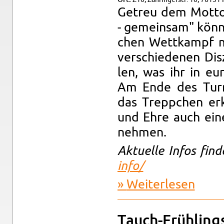
Ge­treu dem Motto 
- ge­mein­sam" könn
chen Wett­kampf mi
ver­schie­de­nen Dis­
len, was ihr in eu
Am Ende des Tur­n
das Trepp­chen e
und Ehre auch eine
neh­men.
Ak­tu­el­le Infos fi
info/
Wei­ter­le­sen
über Olym
Tauch-Früh­ling