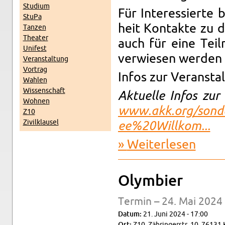
Stu­di­um
Für In­ter­es­sier­te 
StuPa
heit Kon­tak­te zu 
Tan­zen
Thea­ter
auch für eine Teil
Uni­fest
ver­wie­sen wer­den
Ver­an­stal­tung
Vor­trag
Infos zur Ver­an­sta
Wah­len
Wis­sen­schaft
Ak­tu­el­le Infos zu
Woh­nen
www.​akk.​org/​sond
Z10
Zi­vil­klau­sel
ee%20W​illk​om...
Wei­ter­le­sen
über DHM 
Olym­bier
Ter­min – 24. Mai 2024 
Datum:
21. Juni 2024 - 17:00
Ort:
Z10, Zäh­rin­ger­str. 10, 76131 K