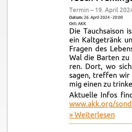
Ter­min – 19. April 202
Datum:
26. April 2024 - 20:00
Ort:
AKK
Die Tauch­sai­son i
ein Kalt­ge­tränk u
Fra­gen des Le­be
Wal die Bar­ten zu 
ren. Dort, wo sic
sagen, tref­fen wir
mig einen zu trin­k
Ak­tu­el­le Infos 
www.​akk.​org/​sonde
Wei­ter­le­sen
über Tauc