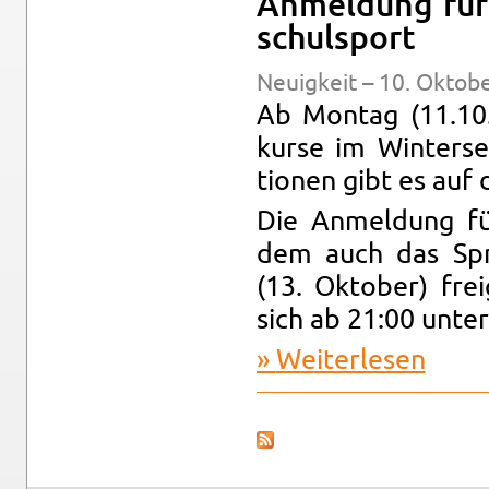
An­mel­dung für
schul­sport
Neu­ig­keit – 10. Ok­to­
Ab Mon­tag (11.10.
kur­se im Win­ter­se
tio­nen gibt es auf
Die An­mel­dung f
dem auch das Spra
(13. Ok­to­ber) fre
sich ab 21:00 unte
Wei­ter­le­sen
über An­m