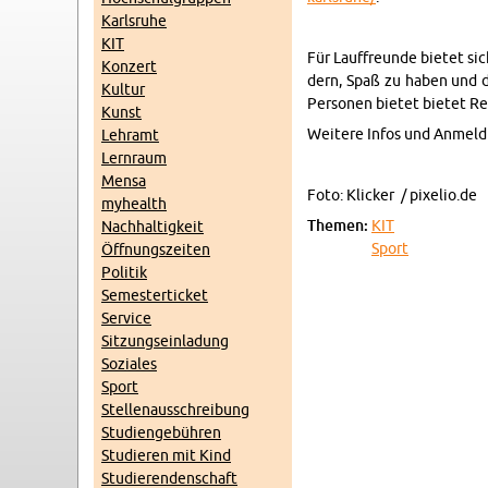
Karls­ru­he
KIT
Für Lauf­freun­de bie­tet s
Kon­zert
dern, Spaß zu haben und die
Kul­tur
Per­so­nen bie­tet bie­tet Re­
Kunst
Wei­te­re Infos und An­mel­
Lehr­amt
Lern­raum
Mensa
Foto: Kli­cker / pixelio.​de
myhe­alth
The­men:
KIT
Nach­hal­tig­keit
Sport
Öff­nungs­zei­ten
Po­li­tik
Se­mes­ter­ti­cket
Ser­vice
Sit­zungs­ein­la­dung
So­zia­les
Sport
Stel­len­aus­schrei­bung
Stu­di­en­ge­büh­ren
Stu­die­ren mit Kind
Stu­die­ren­den­schaft