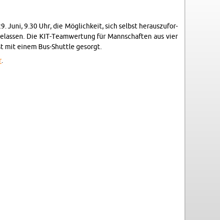
. Juni, 9.30 Uhr, die Mög­lich­keit, sich selbst her­aus­zu­for­
­las­sen. Die KIT-Team­wer­tung für Mann­schaf­ten aus vier
e ist mit einem Bus-Shut­tle ge­sorgt.
r
.