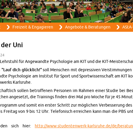
Direkt zum Inhalt
t
Frei­zeit & En­ga­gie­ren
An­ge­bo­te & Be­ra­tun­gen
AStA-
n der Uni
:24
Lehr­stuhl für An­ge­wand­te Psy­cho­lo­gie am KIT und die KIT-Meis­ter­scha
"Lauf dich glück­lich!"
soll Men­schen mit de­pres­si­ven Ver­stim­mun­gen h
­te Psy­cho­lo­gie am In­sti­tut für Sport und Sport­wis­sen­schaft am KIT ko­
­werks Karls­ru­he.
­schaft­lich sol­len be­trof­fe­nen Per­so­nen im Rah­men einer Stu­die bei B
hen an­ge­setzt, die Trai­nings fin­den drei Mal pro Woche für je 45 Mi­nu­
­gramm und somit ein ers­ter Schritt zur mög­li­chen Ver­bes­se­rung des Em
is Frei­tag von 9 bis 12 Uhr. Te­le­fo­nisch er­rei­chen kann man die PBS
in­den sich hier:
http://​www.​stu​dent​enwe​rk-​karlsruhe.​de/​de/​beratung/​