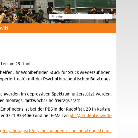
Wi­ki
f­ten am 29. Juni
el­fen, ihr Wohl­be­fin­den Stück für Stück wie­der­zu­fin­den.
ope­riert dafür mit der Psy­cho­the­ra­peu­ti­schen Be­ra­tungs­
e­schwer­den im de­pres­si­ven Spek­trum un­ter­stützt wer­den.
ten mon­tags, mitt­wochs und frei­tags statt.
p­fin­dens ist bei der PBS in der Ru­dolf­str. 20 in Karls­ru­
 unter 0721 9334060 und per E-Mail an
pbs@​stu​dent​enwe​rk-​
psy​chol​ogis​ch/​psy​chot​hera​peut​isch​e_​ber​atun​gsst​elle​_​