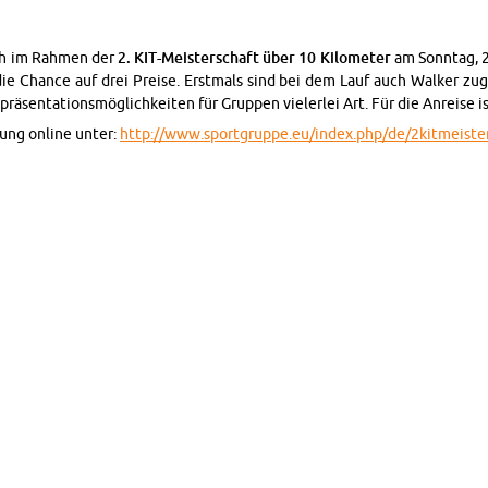
ich im Rah­men der
2. KIT-Meis­ter­schaft über 10 Ki­lo­me­ter
am Sonn­tag, 29
 Chan­ce auf drei Prei­se. Erst­mals sind bei dem Lauf auch Wal­ker zu­ge
prä­sen­ta­ti­ons­mög­lich­kei­ten für Grup­pen vie­ler­lei Art. Für die An­rei­s
dung on­line unter:
http://​www.​sportgruppe.​eu/​index.​php/​de/​2kitmeiste