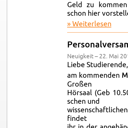
Geld zu kom­men 
schon hier vor­stel­l
Wei­ter­le­sen
über Tipp
Per­so­nal­ver­sa
Neu­ig­keit – 22. Mai 20
Liebe Stu­die­ren­de,
am kom­men­den
M
Gro­ßen
Hör­saal (Geb 10.50
schen und
wis­sen­schaft­li­che
fin­det
ihr in der an­ge­hän