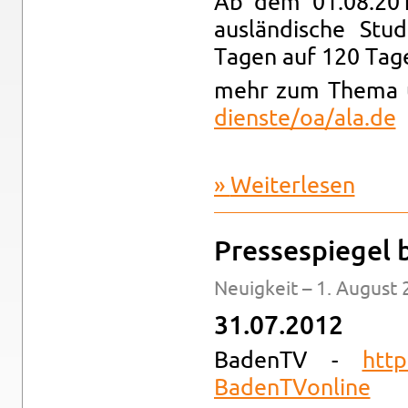
Ab dem 01.08.2012 
auslän­di­sche St
Tagen auf 120 Tage
mehr zum Thema 
dien​ste/​oa/​ala.​de
Wei­ter­le­sen
über Ewei­
Pres­se­spie­gel 
Neu­ig­keit – 1. Au­gust
31.07.2012
Ba­denTV -
http
Bad​enTV​onli​ne