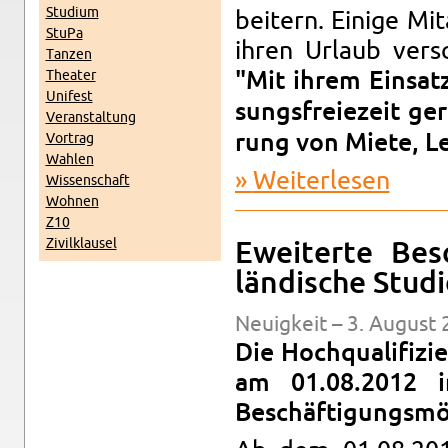
Stu­di­um
bei­tern. Ei­ni­ge Mit
StuPa
ihren Ur­laub ver­s
Tan­zen
Thea­ter
"Mit ihrem Ein­satz
Uni­fest
sungs­frei­e­zeit ge
Ver­an­stal­tung
Vor­trag
rung von Miete, Le
Wah­len
Wei­ter­le­sen
über HiWi
Wis­sen­schaft
Woh­nen
Z10
Zi­vil­klau­sel
Ewei­ter­te Be­s
län­di­sche Stu­d
Neu­ig­keit – 3. Au­gust
Die Hochqua­­li­­fi­­z
am 01.08.2012 in 
Beschäf­ti­gungs­mög