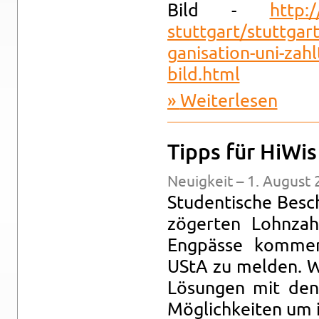
Bild -
http:/
stuttgart/​stuttgart-
gani​sati​on-​uni-​zahl
bild.​html
Wei­ter­le­sen
über Pres­
Tipps für HiWis
Neu­ig­keit – 1. Au­gust
Stu­den­ti­sche Be­s
zö­ger­ten Lohn­zah­
Eng­päs­se kom­me
UStA zu mel­den. Wir 
Lö­sun­gen mit den 
Mög­lich­kei­ten um 