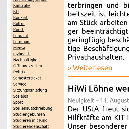
ter­brin­gen und bie
Karls­ru­he
KIT
beits­zeit ist leich­
Kon­zert
am Stück ar­bei­ten
Kul­tur
Kunst
ger be­ein­träch­tig
Lehr­amt
ge­ring­fü­gig be­schä
Lern­raum
ti­ge Be­schäf­ti­gun
Mensa
myhe­alth
Pri­vat­haus­hal­ten.
Nach­hal­tig­keit
Öff­nungs­zei­ten
Wei­ter­le­sen
über Stu­d
Po­li­tik
Se­mes­ter­ti­cket
Ser­vice
HiWi Löhne wer­d
Sit­zungs­ein­la­dung
So­zia­les
Neu­ig­keit – 11. Au­gus
Sport
Der UStA freut sic
Stel­len­aus­schrei­bung
Stu­di­en­ge­büh­ren
Hilfkräf­te am KIT i
Stu­die­ren mit Kind
Unser be­son­de­rer 
Stu­die­ren­den­schaft