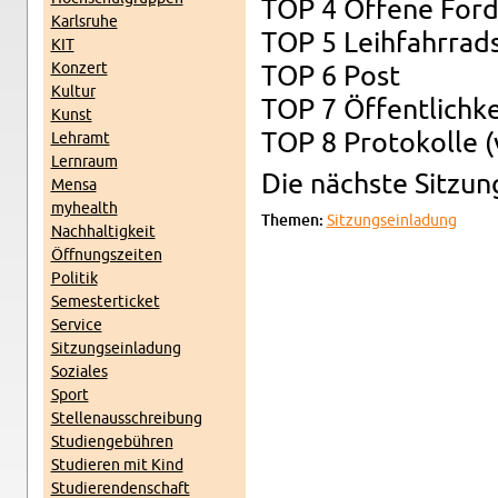
TOP 4 Of­fe­ne For­
Karls­ru­he
TOP 5 Leih­fahr­rad
KIT
Kon­zert
TOP 6 Post
Kul­tur
TOP 7 Öf­fent­lich­ke
Kunst
TOP 8 Pro­to­kol­le (v
Lehr­amt
Lern­raum
Die nächs­te Sit­zu
Mensa
myhe­alth
The­men:
Sit­zungs­ein­la­dung
Nach­hal­tig­keit
Öff­nungs­zei­ten
Po­li­tik
Se­mes­ter­ti­cket
Ser­vice
Sit­zungs­ein­la­dung
So­zia­les
Sport
Stel­len­aus­schrei­bung
Stu­di­en­ge­büh­ren
Stu­die­ren mit Kind
Stu­die­ren­den­schaft