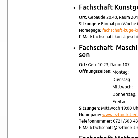
Fach­schaft Kunst­ge
Ort:
Ge­bäu­de 20.40, Raum 201
Sit­zun­gen:
Ein­mal pro Woche i
Home­page:
fachschaft-​kuge-​k
E-Mail:
fachschaft-​kun​stge​sch
Fach­schaft Ma­schi­
sen
Ort:
Geb. 10.23, Raum 107
Öff­nungs­zei­ten:
Mon­tag:
Diens­tag:
Mitt­woch:
Don­ners­tag:
Frei­tag:
Sit­zun­gen:
Mitt­woch 19:00 Uh
Home­page:
www.​fs-​fmc.​kit.​ed
Te­le­fon­num­mer:
0721/608-43
E-Mail:
fachschaft@​fs-​fmc.​kit.