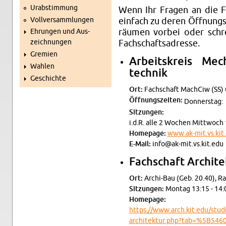
Ur­ab­stim­mung
Wenn Ihr Fra­gen an die F
Voll­ver­samm­lun­gen
ein­fach zu deren Öff­nungs­z
räu­men vor­bei oder schre
Eh­run­gen und Aus­
zeich­nun­gen
Fach­schafts­adres­se.
Gre­mi­en
Ar­beits­kreis Me­ch
Wah­len
tech­nik
Ge­schich­te
Ort:
Fach­schaft Mach­Ciw (SS)
Öff­nungs­zei­ten:
Don­ners­tag:
Sit­zun­gen:
i.d.R. alle 2 Wo­chen Mitt­woch 
Home­page:
www.​ak-​mit.​vs.​kit
E-Mail:
info@​ak-​mit.​vs.​kit.​edu
Fach­schaft Ar­chi­te
Ort:
Ar­chi-Bau (Geb. 20.40), 
Sit­zun­gen:
Mon­tag 13:15 - 14:0
Home­page:
https://​www.​arch.​kit.​edu/​stud
architektur.​php?​tab=%5B5​46