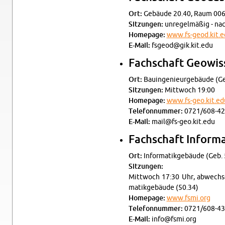
Ort:
Ge­bäu­de 20.40, Raum 00
Sit­zun­gen:
un­re­gel­mä­ßig - nac
Home­page:
www.​fs-​geod.​kit.​
E-Mail:
fsgeod@​gik.​kit.​edu
Fach­schaft Geo­wis­
Ort:
Bau­in­ge­nieur­ge­bäu­de (
Sit­zun­gen:
Mitt­woch 19:00
Home­page:
www.​fs-​geo.​kit.​ed
Te­le­fon­num­mer:
0721/608-42
E-Mail:
mail@​fs-​geo.​kit.​edu
Fach­schaft In­for­ma
Ort:
In­for­ma­tik­ge­bäu­de (Geb
Sit­zun­gen:
Mitt­woch 17:30 Uhr, ab­wech­se
ma­tik­ge­bäu­de (50.34)
Home­page:
www.​fsmi.​org
Te­le­fon­num­mer:
0721/608-43
E-Mail:
info@​fsmi.​org