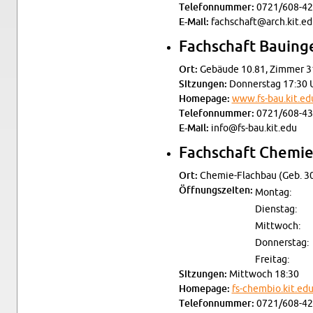
Te­le­fon­num­mer:
0721/608-42
E-Mail:
fachschaft@​arch.​kit.​e
Fach­schaft Bau­in­g
Ort:
Ge­bäu­de 10.81, Zim­mer 3
Sit­zun­gen:
Don­ners­tag 17:30 
Home­page:
www.​fs-​bau.​kit.​ed
Te­le­fon­num­mer:
0721/608-43
E-Mail:
info@​fs-​bau.​kit.​edu
Fach­schaft Che­mie 
Ort:
Che­mie-Flach­bau (Geb. 3
Öff­nungs­zei­ten:
Mon­tag:
Diens­tag:
Mitt­woch:
Don­ners­tag:
Frei­tag:
Sit­zun­gen:
Mitt­woch 18:30
Home­page:
fs-​chembio.​kit.​ed
Te­le­fon­num­mer:
0721/608-42