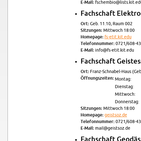
E-Mail:
fschembio@​lists.​kit.​ed
Fach­schaft Elek­tro-
Ort:
Geb. 11.10, Raum 002
Sit­zun­gen:
Mitt­woch 18:00
Home­page:
fs-​etit.​kit.​edu
Te­le­fon­num­mer:
0721/608-43
E-Mail:
info@​fs-​etit.​kit.​edu
Fach­schaft Geis­tes-
Ort:
Franz-Schna­bel-Haus (Geb.
Öff­nungs­zei­ten:
Mon­tag:
Diens­tag:
Mitt­woch:
Don­ners­tag:
Sit­zun­gen:
Mitt­woch 18:00
Home­page:
geistsoz.​de
Te­le­fon­num­mer:
0721/608-43
E-Mail:
mail@​geistsoz.​de
Fach­schaft Geo­dä­s