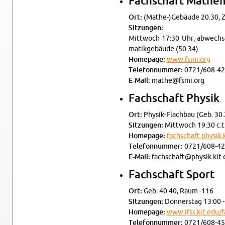
Fach­schaft Ma­the­m
Ort:
(Ma­the-)Ge­bäu­de 20.30, 
Sit­zun­gen:
Mitt­woch 17:30 Uhr, ab­wech­se
ma­tik­ge­bäu­de (50.34)
Home­page:
www.​fsmi.​org
Te­le­fon­num­mer:
0721/608-42
E-Mail:
mathe@​fsmi.​org
Fach­schaft Phy­sik
Ort:
Phy­sik-Flach­bau (Geb. 30.
Sit­zun­gen:
Mitt­woch 19:30 c.t
Home­page:
fachschaft.​physik.​
Te­le­fon­num­mer:
0721/608-42
E-Mail:
fachschaft@​physik.​kit.
Fach­schaft Sport
Ort:
Geb. 40.40, Raum -116
Sit­zun­gen:
Don­ners­tag 13:00 
Home­page:
www.​ifss.​kit.​edu/
Te­le­fon­num­mer:
0721/608-45