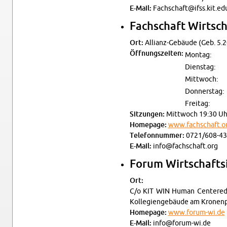
E-Mail:
Fachschaft@​ifss.​kit.​ed
Fach­schaft Wirt­sch
Ort:
Al­li­anz-Ge­bäu­de (Geb. 5
Öff­nungs­zei­ten:
Mon­tag:
Diens­tag:
Mitt­woch:
Don­ners­tag:
Frei­tag:
Sit­zun­gen:
Mitt­woch 19:30 Uhr
Home­page:
www.​fachschaft.​o
Te­le­fon­num­mer:
0721/608-43
E-Mail:
info@​fachschaft.​org
Forum Wirt­schafts­i
Ort:
C/o KIT WIN Human Cen­te­red Sy
Kol­le­gi­en­ge­bäu­de am Kro­nen
Home­page:
www.​forum-​wi.​de
E-Mail:
info@​forum-​wi.​de