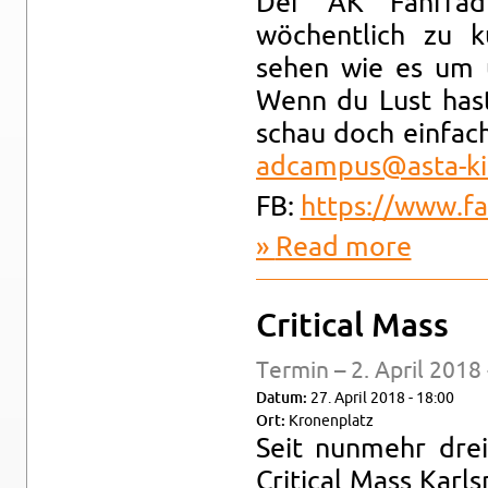
Der AK Fahrrad 
wöchentlich zu ku
sehen wie es um un
Wenn du Lust has
schau doch ein­fac
adca​mpus@​asta-​ki
FB:
https://​www.​f
Read more
about AK F
Crit­i­cal Mass
Ter­min – 2. April 2018
Datum:
27. April 2018 - 18:00
Ort:
Kro­nen­platz
Seit nun­mehr drei
Crit­i­cal Mass Kar