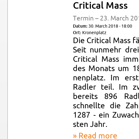
Crit­i­cal Mass
Ter­min – 23. March 20
Datum:
30. March 2018 - 18:00
Ort:
Kro­nen­platz
Die Crit­i­cal Mass f
Seit nun­mehr drei
Crit­i­cal Mass im
des Monats um 18
nen­platz. Im er­
Radler teil. Im 
bere­its 896 Rad
schnellte die Zah
1287 - ein Zuwach
sten Jahr.
Read more
about Crit­i