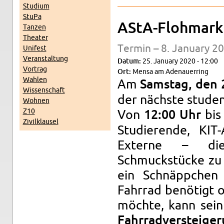
Studium
StuPa
AStA-Flohmarkt
Tanzen
The­ater
Ter­min – 8. Jan­u­ary 2
Unifest
Ve­r­anstal­tung
Datum:
25. Jan­u­ary 2020 - 12:00
Vor­trag
Ort:
Mensa am Ade­nauer­ring
Wahlen
Am
Sam­stag, den 
Wis­senschaft
der nächste stu­den
Wohnen
Z10
Von
bis
12:00 Uhr
Zivilk­lausel
Studierende, KIT
Ex­terne – di
Schmuckstücke zu 
ein Schnäppchen
Fahrrad benötigt 
möchte, kann sein
Fahrrad­ver­steige