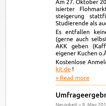
Am 27. Ok­to­ber 2
isierter Flohmar
steigerung stat­
Studierende als au
Es ent­fallen kei
(gerne auch selbst
AKK geben (Kaf­f
eigener Kuchen o.Ä.
Kosten­lose An­mel
kit.​de
!
Read more
about Stu­d
Um­frageergeb­n
Neuigkeit – 9. May 201