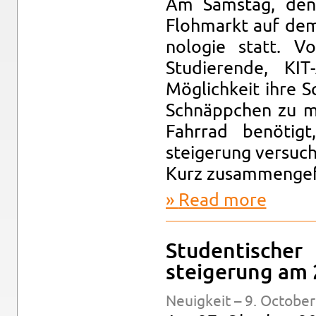
Am Sam­stag, den 
Flohmarkt auf dem G
nolo­gie statt. 
Studierende, KIT
Möglichkeit ihre S
Schnäppchen zu ma
Fahrrad benötigt
steigerung ver­suc
Kurz zusam­menge­f
Read more
about Flohm
Stu­den­tis­c
steigerung am 
Neuigkeit – 9. Oc­to­be