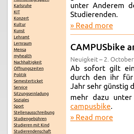
unter An­derem de
Karl­sruhe
KIT
Studieren­den.
Konz­ert
Read more
about Ver­g
Kul­tur
Kunst
Lehramt
Lern­raum
CAM­PUS­bike am
Mensa
my­health
Neuigkeit – 2. Oc­to­be
Nach­haltigkeit
Ab so­fort gilt ei
Öff­nungszeiten
Poli­tik
durch den ihr für
Se­mes­terticket
Jahr sehr günstig 
Ser­vice
Sitzung­sein­ladung
mehr dazu unte
Soziales
campusbike
.
Sport
Stel­lenauss­chrei­bung
Read more
about CAM­P
Stu­di­engebühren
Studieren mit Kind
Studieren­den­schaft