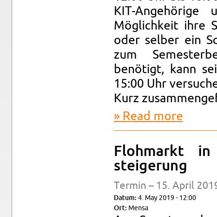
KIT-Angehörige u
Möglichkeit ihre
oder sel­ber ein
zum Se­mes­ter­
benötigt, kann se
15:00 Uhr ver­such
Kurz zusam­menge­f
Read more
about Flohm
Flohmarkt in
steigerung
Ter­min – 15. April 201
Datum:
4. May 2019 - 12:00
Ort:
Mensa