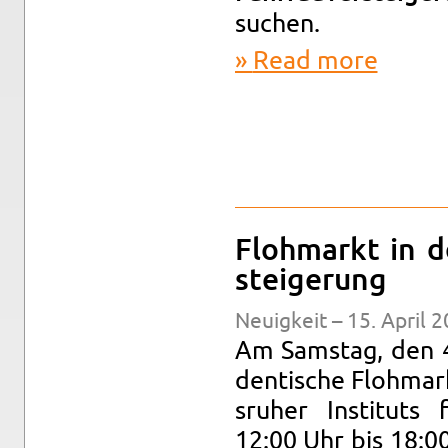
suchen.
Read more
about AStA
Flohmarkt in d
steigerung
Neuigkeit – 15. April 2
Am Sam­stag, den 4
den­tis­che Flohma
sruher In­sti­tuts
12:00 Uhr bis 18:0