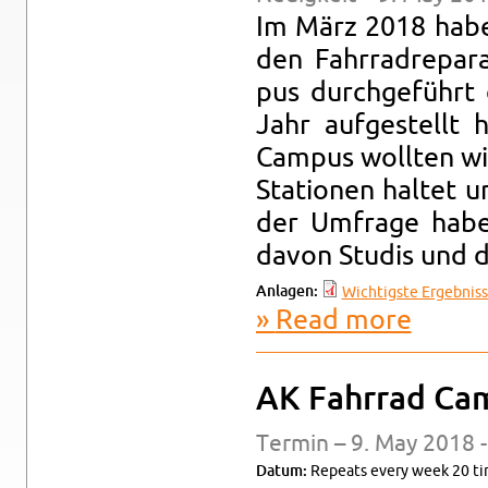
Im März 2018 habe
den Fahrradrepara
pus durchgeführt d
Jahr aufgestellt 
Cam­pus woll­ten w
Sta­tio­nen hal­te
der Um­frage habe
davon Studis und de
An­la­gen:
Wichtig­ste Ergeb­nis
Read more
about Um­fr
AK Fahrrad Cam
Ter­min – 9. May 2018 
Datum:
Re­peats every week 20 ti