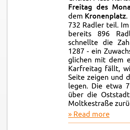
Fre­itag des Mon
dem
.
Kro­nen­platz
732 Radler teil. I
bere­its 896 Rad
schnellte die Zah
1287 - ein Zuwach
glichen mit dem er
Kar­fre­itag fällt,
Seite zeigen und d
legen. Die etwa 7
über die Ost­stadt
Moltkestraße zurüc
Read more
about Crit­i