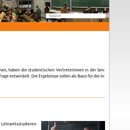
n, haben die stu­den­tis­chen VertreterIn­nen in der Sen­
age en­twick­elt. Die Ergeb­nisse sollen als Basis für die In­
lle Lehramtsstudieren­