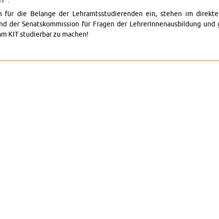
T".
sch für die Be­lange der Lehramtsstudieren­den ein, ste­hen im di­rek­
und der Sen­atskom­mis­sion für Fra­gen der LehrerIn­nenaus­bil­dung un
m KIT studier­bar zu machen!
t@​KIT - Forum für Lehramtsstudierende gegründet