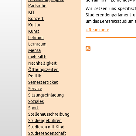
den am KIT- "Lehramt @ KI
Karl­sruhe
Wir set­zen uns spez­i­fi
KIT
Studieren­den­par­la­ment 
Konz­ert
um das Lehramtsstudium a
Kul­tur
Read more
about Lehram
Kunst
Lehramt
Lern­raum
Mensa
my­health
Nach­haltigkeit
Öff­nungszeiten
Poli­tik
Se­mes­terticket
Ser­vice
Sitzung­sein­ladung
Soziales
Sport
Stel­lenauss­chrei­bung
Stu­di­engebühren
Studieren mit Kind
Studieren­den­schaft