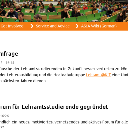
Skip to main content
Get in­volved!
Ser­vice and Ad­vice
AStA-Wiki (Ger­man)
m­frage
13 - 16:14
ünsche der Lehramtsstudieren­den in Zukunft besser vertreten zu könne
n der Lehreraus­bil­dung und die Hochschul­gruppe
Lehramt@​KIT
eine Um­fr
en nächsten Jahren di­enen.
ehramt­sum­frage
orum für Lehramtsstudierende gegründet
 16:26
endlich ein neues, mo­tiviertes, ver­net­zen­des und ak­tives Forum für a