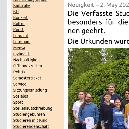
Neuigkeit – 2. May 202
Karl­sruhe
KIT
Die Ver­fasste Stud
Konz­ert
beson­ders für die 
Kul­tur
nen geehrt.
Kunst
Lehramt
Die Urkun­den wur­
Lern­raum
Mensa
my­health
Nach­haltigkeit
Öff­nungszeiten
Poli­tik
Se­mes­terticket
Ser­vice
Sitzung­sein­ladung
Soziales
Sport
Stel­lenauss­chrei­bung
Stu­di­engebühren
Studieren mit Kind
Studieren­den­schaft