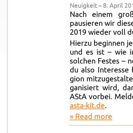
Neuigkeit – 8. April 20
Nach einem großa
pausieren wir dies
2019 wieder voll d
Hi­erzu be­gin­nen j
und es ist – wie 
solchen Festes – n
du also In­ter­esse
gion mitzugestal­te
gan­isiert wird, 
AStA vor­bei. Mel
asta-​kit.​de
.
Read more
about Kein 