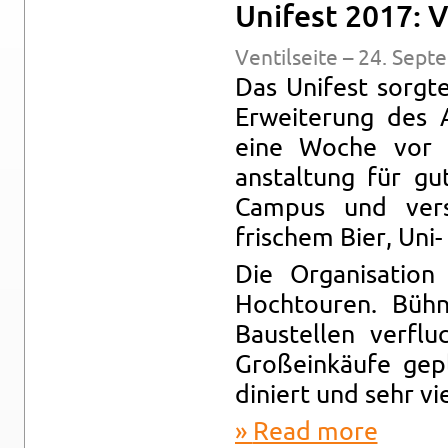
Unifest 2017: 
Ven­til­seite – 24. Sep­
Das Unifest sorgte
Er­weiterung des 
eine Woche vor d
anstal­tung für g
Cam­pus und ver­
frischem Bier, Uni-
Die Or­gan­i­sa­ti
Hoch­touren. Bühn
Baustellen ver­flu
Großeinkäufe ge­p
diniert und sehr vi
Read more
about Unif