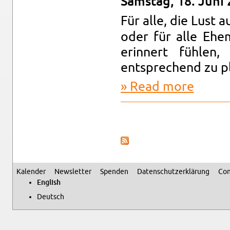
Sam­stag, 18. Juni
Für alle, die Lust 
oder für alle Ehe­m
erin­nert fühlen
entsprechend zu pla
Read more
about In­fo
Pages
Kalen­der
Newslet­ter
Spenden
Daten­schutzerklärung
Con
Sec­ondary menu
Eng­lish
Deutsch