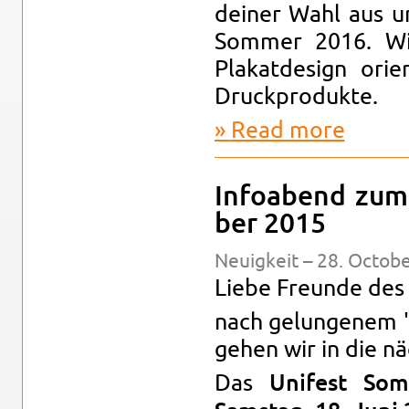
deiner Wahl aus und
Som­mer 2016. Wi
Plakat­de­sign ori
Druck­pro­dukte.
Read more
about Unif
In­foabend zum 
ber 2015
Neuigkeit – 28. Oc­to­b
Liebe Fre­unde des 
nach gelun­genem "
gehen wir in die n
Das
Unifest Som