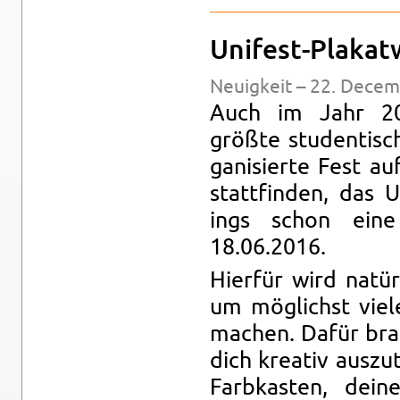
Unifest-Plakat
Neuigkeit – 22. De­cem
Auch im Jahr 2
größte stu­den­tis
gan­isierte Fest a
stat­tfinden, das U
ings schon ein
18.06.2016.
Hierfür wird natür
um möglichst viel
machen. Dafür bra
dich kreativ auszu
Far­bkas­ten, de