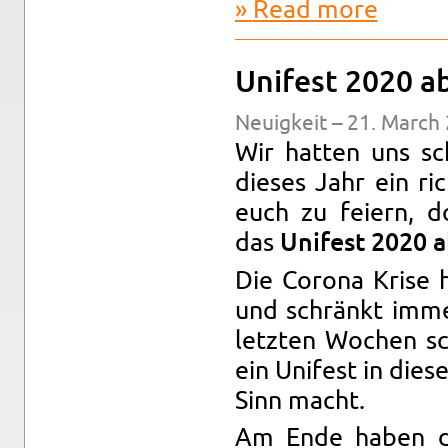
Read more
about Unif
Unifest 2020 a
Neuigkeit – 21. March 
Wir hat­ten uns sc
dieses Jahr ein ri
euch zu feiern, d
das
Unifest 2020 a
Die Corona Krise h
und schränkt imme
let­zten Wochen s
ein Unifest in dies
Sinn macht.
Am Ende haben di