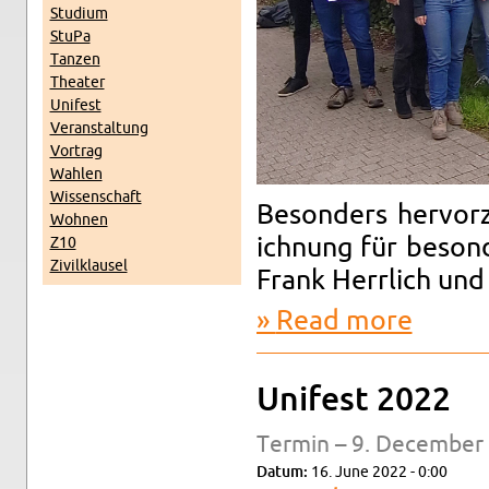
Studium
StuPa
Tanzen
The­ater
Unifest
Ve­r­anstal­tung
Vor­trag
Wahlen
Wis­senschaft
Beson­ders her­vor
Wohnen
ich­nung für beson­
Z10
Zivilk­lausel
Frank Her­rlich un
Read more
about Ehrun
Unifest 2022
Ter­min – 9. De­cem­ber
Datum:
16. June 2022 - 0:00