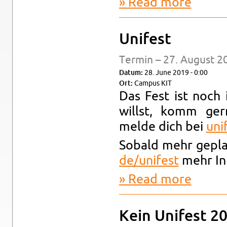
Read more
about Unife
Unifest
Ter­min – 27. Au­gust 2
Datum:
28. June 2019 - 0:00
Ort:
Cam­pus KIT
Das Fest ist noch 
willst, komm gern
melde dich bei
unif
Sobald mehr ge­plan
de/​unifest
mehr In­f
Read more
about Unif
Kein Unifest 20