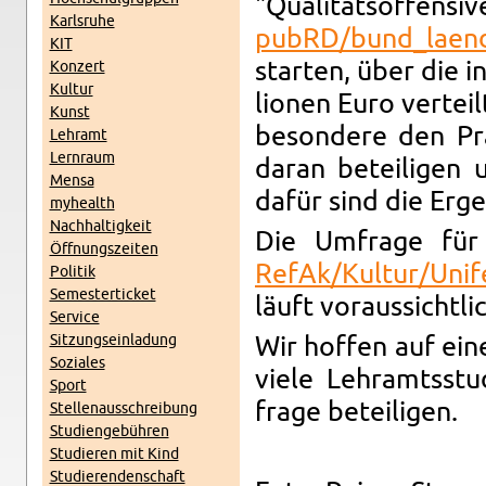
"Qualitätsof­fen­
Karl­sruhe
pubRD/​bund_​laender_
KIT
starten, über die i
Konz­ert
Kul­tur
lio­nen Euro vertei
Kunst
beson­dere den Pra
Lehramt
Lern­raum
daran beteili­gen 
Mensa
dafür sind die Ergeb
my­health
Nach­haltigkeit
Die Um­frage für
Öff­nungszeiten
RefAk/​Kultur/​Unife
Poli­tik
Se­mes­terticket
läuft vo­raus­sicht
Ser­vice
Sitzung­sein­ladung
Wir hof­fen auf ein
Soziales
viele Lehramtsst
Sport
frage beteili­gen.
Stel­lenauss­chrei­bung
Stu­di­engebühren
Studieren mit Kind
Studieren­den­schaft