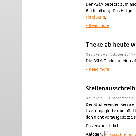
Der AStA be­setzt zum näc
Buch­hal­tung. Das Ent­gelt
chrei­bung
.
Read more
about Stel­len
Theke ab heute w
Neuigkeit – 2. Oc­to­ber 2014 -
Die AStA-Theke im Men­safo
Read more
about Theke a
Stel­lenauss­chrei
Neuigkeit – 19. Sep­tem­ber 20
Der Studieren­den Ser­vice
tive, en­gagierte und pünk­t
den nicht vo­raus­ge­setzt, si
Das er­wartet dich:
An­la­gen:
auss­chrei­bu