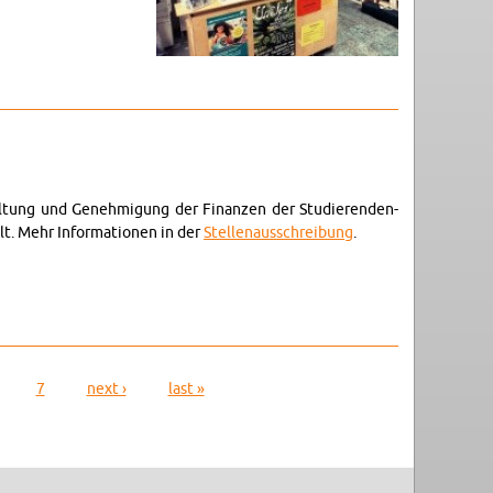
wal­tung und Genehmi­gung der Fi­nanzen der Studieren­den­
. Mehr In­for­ma­tio­nen in der
Stel­lenauss­chrei­bung
.
7
next ›
last »