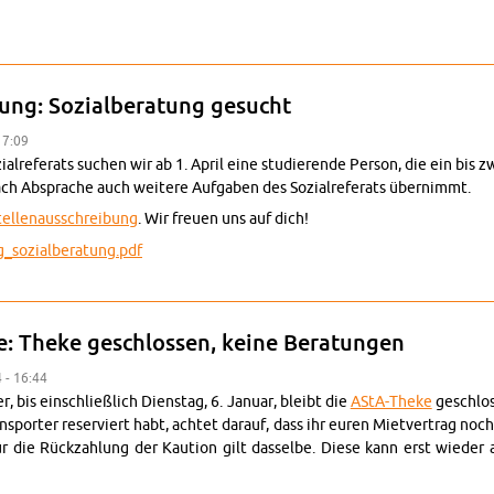
aft gesucht (Stel­lenauss­chrei­bung)
­bung: Sozial­ber­atung gesucht
17:09
al­refer­ats suchen wir ab 1. April eine studierende Per­son, die ein bis 
ach Ab­sprache auch weit­ere Auf­gaben des Sozial­refer­ats übern­immt.
tel­lenauss­chrei­bung
. Wir freuen uns auf dich!
g_­sozial­ber­atung.pdf
auss­chrei­bung: Sozial­ber­atung gesucht
e: Theke geschlossen, keine Be­ratun­gen
 - 16:44
 bis ein­schließlich Di­en­stag, 6. Jan­uar, bleibt die
AStA-Theke
geschloss
­porter re­serviert habt, achtet da­rauf, dass ihr euren Mi­etver­trag no
ür die Rück­zahlung der Kau­tion gilt das­selbe. Diese kann erst wiede