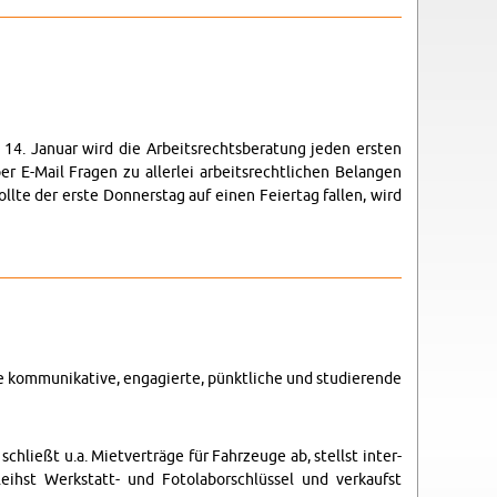
4. Jan­uar wird die Ar­beit­srechts­ber­atung jeden er­sten
-Mail Fra­gen zu aller­lei ar­beit­srechtlichen Be­lan­gen
llte der erste Don­ner­stag auf einen Feiertag fallen, wird
 kom­mu­nika­tive, en­gagierte, pünk­tliche und studierende
ließt u.a. Mi­etverträge für Fahrzeuge ab, stellst in­ter­
leihst Werk­statt- und Fo­to­laborschlüssel und verkaufst