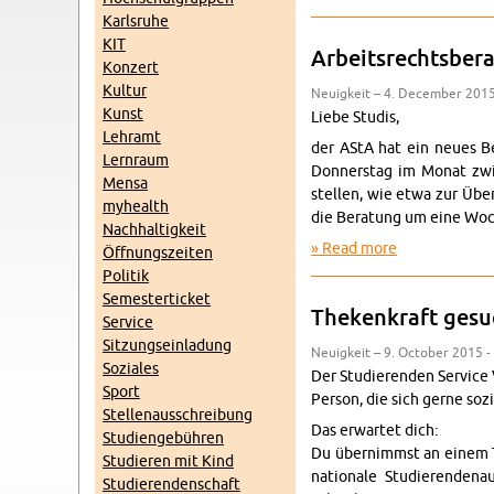
Karl­sruhe
KIT
Ar­beit­srechts­be
Konz­ert
Kul­tur
Neuigkeit – 4. De­cem­ber 2015
Kunst
Liebe Studis,
Lehramt
der AStA hat ein neues Be­r
Lern­raum
Don­ner­stag im Monat zwis
Mensa
stellen, wie etwa zur Übert
my­health
die Be­ratung um eine Woc
Nach­haltigkeit
Read more
about Ar­beit­
Öff­nungszeiten
Poli­tik
Se­mes­terticket
Thekenkraft gesuch
Ser­vice
Sitzung­sein­ladung
Neuigkeit – 9. Oc­to­ber 2015 -
Soziales
Der Studieren­den Ser­vice 
Sport
Per­son, die sich gerne sozi
Stel­lenauss­chrei­bung
Das er­wartet dich:
Stu­di­engebühren
Du übern­immst an einem Ta
Studieren mit Kind
na­tionale Studieren­de­n
Studieren­den­schaft