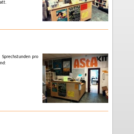
att.
i Sprech­stun­den pro
ind: