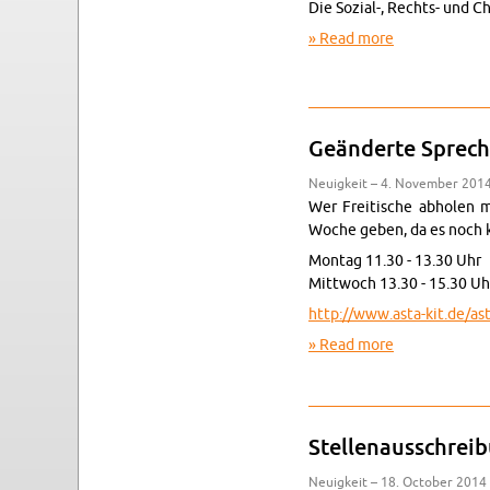
Die Sozial-, Rechts- und Ch
Read more
about Über di
Geänderte Sprechze
Neuigkeit – 4. No­vem­ber 2014
Wer Fre­itis­che ab­holen 
Woche geben, da es noch kei
Mon­tag 11.30 - 13.30 Uhr
Mittwoch 13.30 - 15.30 Uh
http://​www.​asta-​kit.​de/​as
Read more
about Geänder
Stel­lenauss­chrei­
Neuigkeit – 18. Oc­to­ber 2014