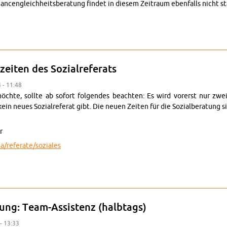
an­cen­gle­ich­heits­ber­atung findet in diesem Zeitraum eben­falls nicht st
e Feiertage: Theke geschlossen, keine Be­ratun­gen
iten des Sozial­refer­ats
 - 11:48
möchte, sollte ab so­fort fol­gen­des beachten: Es wird vor­erst nur zwe
n neues Sozial­referat gibt. Die neuen Zeiten für die Sozial­ber­atung s
r
ta/​referate/​soziales
te Sprechzeiten des Sozial­refer­ats
bung: Team-As­sis­tenz (halb­tags)
 - 13:33