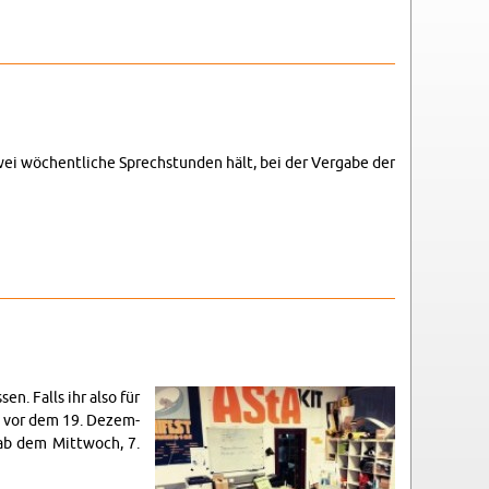
zwei wöchentliche Sprech­stun­den hält, bei der Ver­gabe der
en. Falls ihr also für
ch vor dem 19. Dezem­
r ab dem Mittwoch, 7.