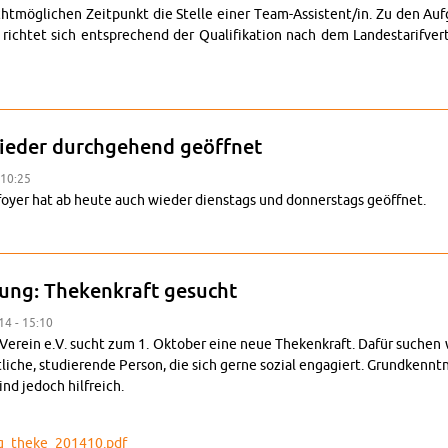
htmöglichen Zeit­punkt die Stelle einer Team-As­sis­tent/in. Zu den Au
 richtet sich entsprechend der Qual­i­fika­tion nach dem Lan­destar­ifver­
auss­chrei­bung: Team-As­sis­tenz (halb­tags)
ieder durchge­hend geöffnet
 10:25
yer hat ab heute auch wieder di­en­stags und don­ner­stags geöffnet.
b heute wieder durchge­hend geöffnet
­bung: Thekenkraft gesucht
14 - 15:10
 Verein e.V. sucht zum 1. Ok­to­ber eine neue Thekenkraft. Dafür suchen 
liche, studierende Per­son, die sich gerne sozial en­gagiert. Grund­ken­nt­n
nd je­doch hil­fre­ich.
ng_theke_201410.pdf