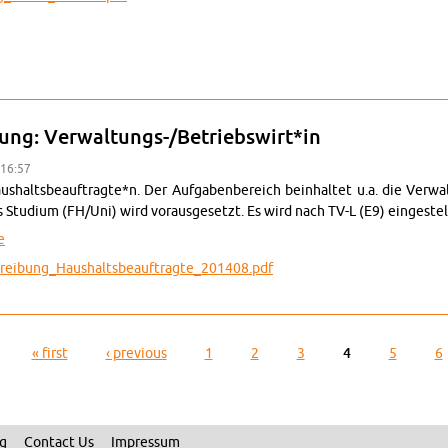
auss­chrei­bung: Thekenkraft gesucht
bung: Ver­wal­tungs-/Be­trieb­swirt*in
 16:57
halts­beauf­tragte*n. Der Auf­gaben­bere­ich bein­hal­tet u.a. die Ver­
 Studium (FH/Uni) wird vo­raus­ge­setzt. Es wird nach TV-L (E9) eingestellt
e
chrei­bung_Haushalts­beauf­tragte_201408.pdf
auss­chrei­bung: Ver­wal­tungs-/Be­trieb­swirt*in
« first
‹ pre­vi­ous
1
2
3
4
5
6
ng
Con­tact Us
Im­pres­sum