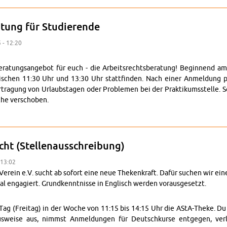
r­atung für Studierende
 - 12:20
atungsange­bot für euch - die Ar­beit­srechts­ber­atung! Be­gin­nend am 1
­chen 11:30 Uhr und 13:30 Uhr stat­tfinden. Nach einer An­mel­dung per E
ra­gung von Urlaub­sta­gen oder Prob­le­men bei der Prak­tikumsstelle. So
he ver­schoben.
srechts­ber­atung für Studierende
t (Stel­lenauss­chrei­bung)
 13:02
Verein e.V. sucht ab so­fort eine neue Thekenkraft. Dafür suchen wir eine
al en­gagiert. Grund­ken­nt­nisse in En­glisch wer­den vo­raus­ge­setzt.
g (Fre­itag) in der Woche von 11:15 bis 14:15 Uhr die AStA-Theke. Du sch
ausweise aus, nimmst An­mel­dun­gen für Deutschkurse ent­ge­gen, ver­