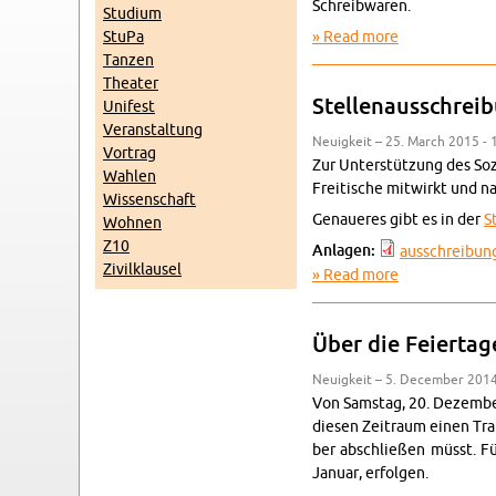
Schreib­waren.
Studium
StuPa
Read more
about Thekenkr
Tanzen
The­ater
Stel­lenauss­chrei
Unifest
Ve­r­anstal­tung
Neuigkeit – 25. March 2015 - 
Vor­trag
Zur Un­terstützung des Sozi
Wahlen
Fre­itis­che mitwirkt und n
Wis­senschaft
Genaueres gibt es in der
S
Wohnen
Z10
An­la­gen:
auss­chrei­bun
Zivilk­lausel
Read more
about Stel­len
Über die Feiertag
Neuigkeit – 5. De­cem­ber 2014
Von Sam­stag, 20. Dezem­ber,
diesen Zeitraum einen Trans
ber ab­schließen müsst. F
Jan­uar, er­fol­gen.