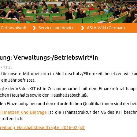
Skip to main content
Get in­volved!
Ser­vice and Ad­vice
AStA-Wiki (Ger­man)
bung: Ver­wal­tungs-/Be­trieb­swirt*in
 - 13:25
ür un­sere Mi­tar­bei­t­erin in Mut­ter­schutz/El­ternzeit be­set­zen wir
ein Jahr be­fris­tet.
gte der VS des KIT ist in Zusam­me­nar­beit mit dem Fi­nanzreferat hauptsä
ichen Haushalts sowie den Haushaltsab­schluß.
 den Einze­lauf­gaben und den er­forder­lichen Qual­i­fika­tio­nen sind der 
t|Fi­nanzen und Beiträge
ist die Fi­nanzstruk­tur der VS des KIT besch
eröffentlicht.
chrei­bung_Haushalts­beauf­tragte_2016-02.pdf
auss­chrei­bung: Ver­wal­tungs-/Be­trieb­swirt*in