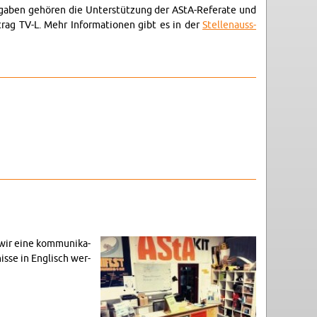
f­gaben gehören die Un­terstützung der AStA-Refer­ate und
trag TV-L. Mehr In­for­ma­tio­nen gibt es in der
Stel­lenauss­
wir eine kom­mu­nika­
isse in En­glisch wer­