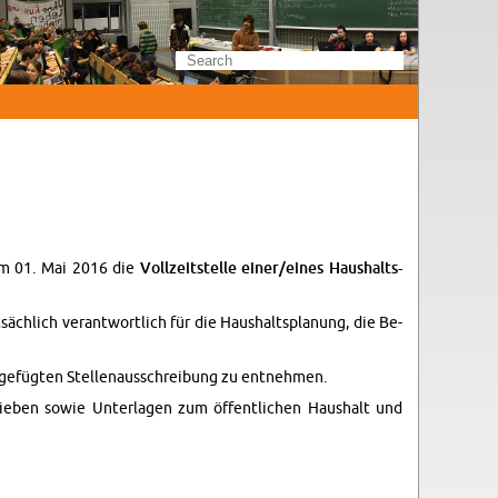
 zum 01. Mai 2016 die
Vol­lzeit­stelle einer/eines Haushalts­
chlich ve­r­ant­wortlich für die Haushalt­s­pla­nung, die Be­
beigefügten Stel­lenauss­chrei­bung zu ent­nehmen.
rieben sowie Un­ter­la­gen zum öffentlichen Haushalt und