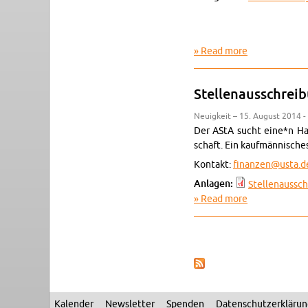
Read more
about Stel­len
Stel­lenauss­chrei­
Neuigkeit – 15. Au­gust 2014 -
Der AStA sucht eine*n Haus
schaft. Ein kaufmännis­ches
Kon­takt:
finanzen@​usta.​d
An­la­gen:
Stel­lenauss­
Read more
about Stel­len
Pages
Kalen­der
Newslet­ter
Spenden
Daten­schutzerkläru