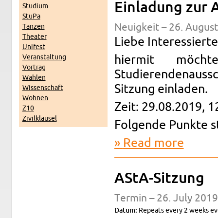
Ein­ladung zur
Studium
StuPa
Neuigkeit – 26. Au­gus
Tanzen
The­ater
Liebe In­ter­essierte
Unifest
Ve­r­anstal­tung
hi­er­mit möch
Vor­trag
Studieren­de­nau
Wahlen
Sitzung ein­laden.
Wis­senschaft
Wohnen
Zeit: 29.08.2019, 1
Z10
Zivilk­lausel
Fol­gende Punkte st
Read more
about Ein­
AStA-Sitzung
Ter­min – 26. July 2019
Datum:
Re­peats every 2 weeks eve