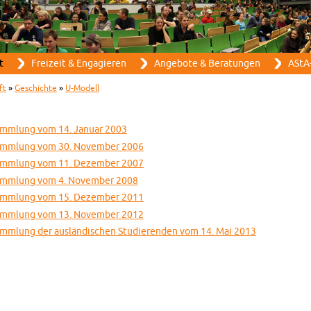
Direkt zum Inhalt
t
Frei­zeit & En­ga­gie­ren
An­ge­bo­te & Be­ra­tun­gen
AStA-
ft
»
Ge­schich­te
»
U-Mo­dell
­samm­lung vom 14. Ja­nu­ar 2003
r­samm­lung vom 30. No­vem­ber 2006
r­samm­lung vom 11. De­zem­ber 2007
­samm­lung vom 4. No­vem­ber 2008
r­samm­lung vom 15. De­zem­ber 2011
r­samm­lung vom 13. No­vem­ber 2012
­samm­lung der aus­län­di­schen Stu­die­ren­den vom 14. Mai 2013