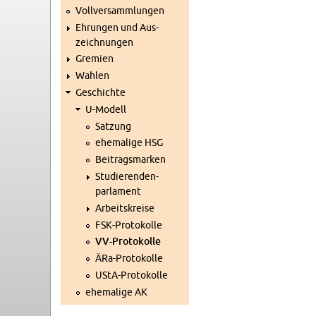
Voll­ver­samm­lun­gen
Eh­run­gen und Aus­
zeich­nun­gen
Gre­mi­en
Wah­len
Ge­schich­te
U-Mo­dell
Sat­zung
ehe­ma­li­ge HSG
Bei­trags­mar­ken
Stu­die­ren­den­
par­la­ment
Ar­beits­krei­se
FSK-Pro­to­kol­le
VV-Pro­to­kol­le
ÄRa-Pro­to­kol­le
US­tA-Pro­to­kol­le
ehe­ma­li­ge AK