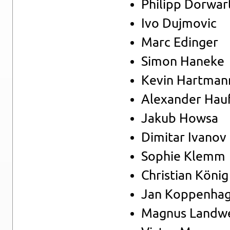
Phil­ipp Dor­war
Ivo Du­j­mo­vic
Marc Edin­ger
Simon Ha­n­eke
Kevin Hart­man
Alex­an­der Hau
Jakub Howsa
Di­mitar Iva­nov
So­phie Klemm
Chris­ti­an König
Jan Kop­pen­ha­
Ma­gnus Land­w