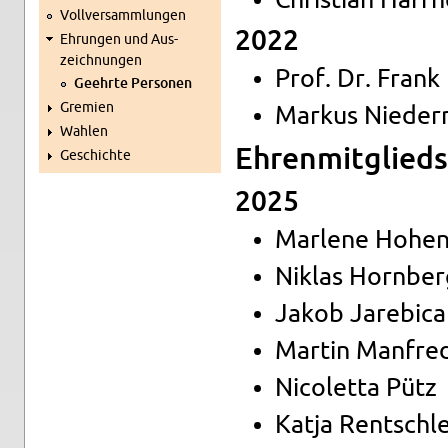
Chris­ti­an Haff­
Voll­ver­samm­lun­gen
2022
Eh­run­gen und Aus­
zeich­nun­gen
Prof. Dr. Frank 
Ge­ehr­te Per­so­nen
Gre­mi­en
Mar­kus Nie­der
Wah­len
Eh­ren­mit­glied­
Ge­schich­te
2025
Mar­le­ne Ho­hen
Ni­k­las Horn­be
Jakob Ja­re­bi­ca
Mar­tin Man­fred
Ni­colet­ta Pütz
Katja Rent­sch­l