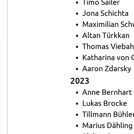
Timo Sai­ler
Jona Schich­ta
Ma­xi­mi­li­an Sc
Altan Türk­kan
Tho­mas Vie­ba
Ka­tha­ri­na von 
Aaron Zdar­s­ky
2023
Anne Bern­hart
Lukas Bro­cke
Till­mann Büh­le
Ma­ri­us Däh­ling