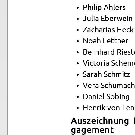
Phi­lip Ah­lers
Julia Eber­wein
Za­cha­ri­as Heck
Noah Lett­ner
Bern­hard Ries­t
Vic­to­ria Sche­
Sarah Schmitz
Vera Schu­ma­c
Da­ni­el So­bing
Hen­rik von Tens
Aus­zeich­nung f
ga­ge­ment