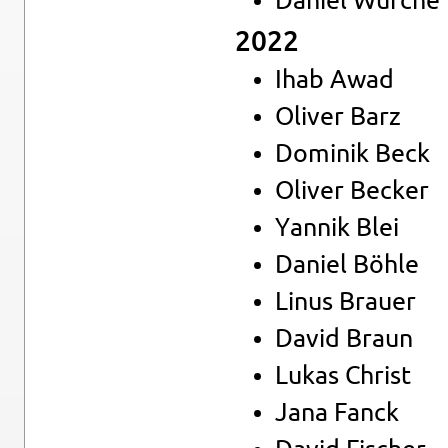
Da­ni­el Wur­che
2022
Ihab Awad
Oli­ver Barz
Do­mi­nik Beck
Oli­ver Be­cker
Yan­nik Blei
Da­ni­el Böhle
Linus Brau­er
David Braun
Lukas Christ
Jana Fanck