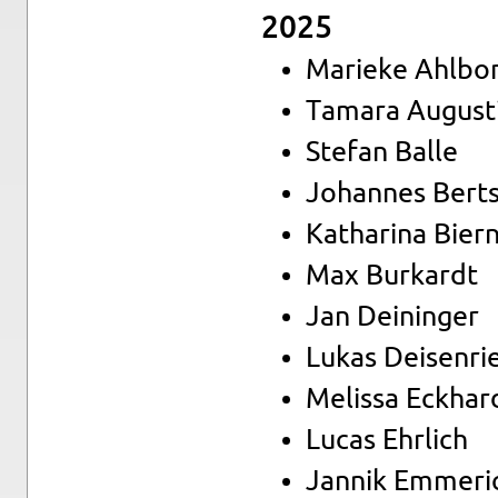
2025
Ma­rie­ke Ahl­bo
Ta­ma­ra Au­gus­t
Ste­fan Balle
Jo­han­nes Bert
Ka­tha­ri­na Bi­er­
Max Bur­kardt
Jan De­i­nin­ger
Lukas Dei­sen­ri
Me­lis­sa Eck­har
Lucas Ehr­lich
Jan­nik Em­me­ri