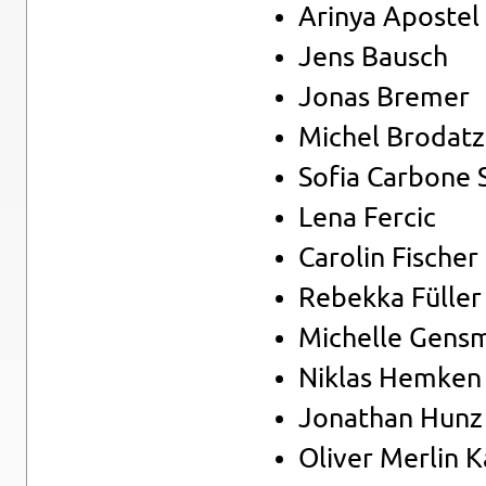
Ari­nya Apos­tel
Jens Bausch
Jonas Bre­mer
Mi­chel Bro­datz­
Sofia Car­bo­ne S
Lena Fer­cic
Ca­ro­lin Fi­scher
Re­bek­ka Fül­ler
Mi­chel­le Gens
Ni­k­las Hem­ken
Jo­na­than Hunz
Oli­ver Mer­lin K