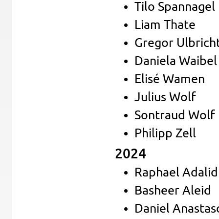
Tilo Sp­an­na­gel
Liam Thate
Gre­gor Ul­brich
Da­nie­la Wai­bel
Elisé Wamen
Ju­li­us Wolf
Son­traud Wolf
Phil­ipp Zell
2024
Ra­pha­el Ada­li
Bas­heer Aleid
Da­ni­el Ana­sta­