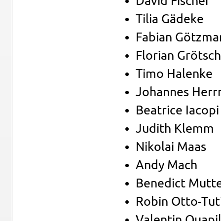
David Fi­scher
Tilia Gä­de­ke
Fa­bi­an Götz­m
Flo­ri­an Grötsch
Timo Ha­len­ke
Jo­han­nes Herr
Bea­tri­ce Iaco­pi
Ju­dith Klemm
Ni­ko­lai Maas
Andy Mach
Be­ne­dict Mut­t
Robin Ot­to-Tu­t
Va­len­tin Qua­pi