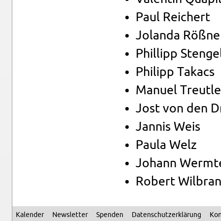
Paul Rei­chert
Jo­lan­da Röß­ne
Phil­lipp Sten­ge
Phil­ipp Takacs
Ma­nu­el Treut­le
Jost von den D
Jan­nis Weis
Paula Welz
Jo­hann Werm­t
Ro­bert Wil­bra
Ka­len­der
News­let­ter
Spen­den
Da­ten­schutz­er­klä­rung
Kon