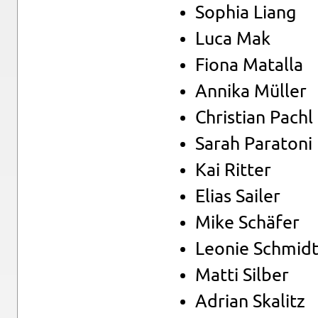
So­phia Liang
Luca Mak
Fiona Ma­tal­la
An­ni­ka Mül­ler
Chris­ti­an Pachl
Sarah Pa­ra­to­ni
Kai Rit­ter
Elias Sai­ler
Mike Schä­fer
Leo­nie Schmid
Matti Sil­ber
Adri­an Ska­litz