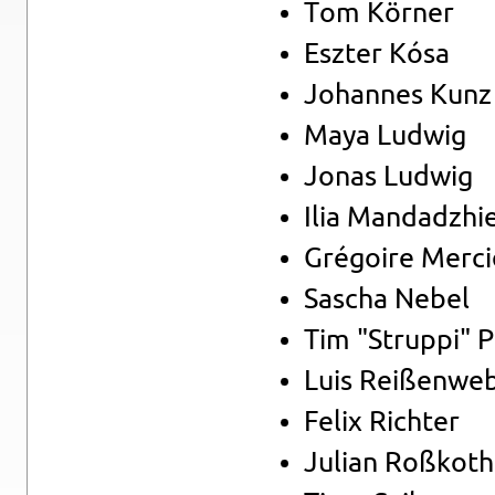
Tom Kör­ner
Es­z­ter Kósa
Jo­han­nes Kunz
Maya Lud­wig
Jonas Lud­wig
Ilia Man­dadz­hi
Grégoire Mer­ci
Sa­scha Nebel
Tim "Strup­pi" 
Luis Rei­ßen­we­
Felix Rich­ter
Ju­li­an Roß­ko­t