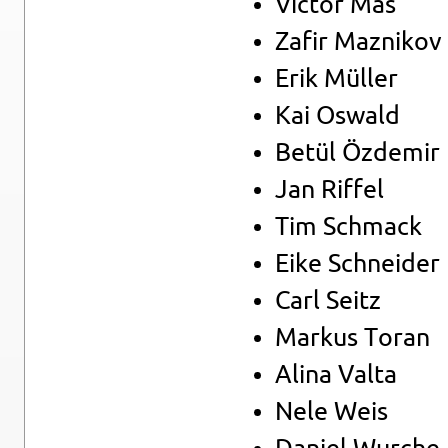
Vic­tor Mas
Zafir Maz­ni­kov
Erik Mül­ler
Kai Os­wald
Betül Öz­de­mir
Jan Rif­fel
Tim Schmack
Eike Schnei­der
Carl Seitz
Mar­kus Toran
Alina Valta
Nele Weis