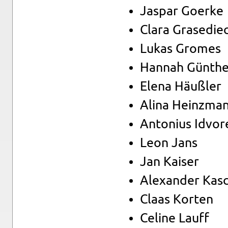
Jas­par Go­er­ke
Clara Gra­se­die
Lukas Gro­mes
Han­nah Gün­the
Elena Häuß­ler
Alina Heinz­ma
An­to­ni­us Id­vor­
Leon Jans
Jan Kai­ser
Alex­an­der Kasc
Claas Kor­ten
Ce­li­ne Lauff