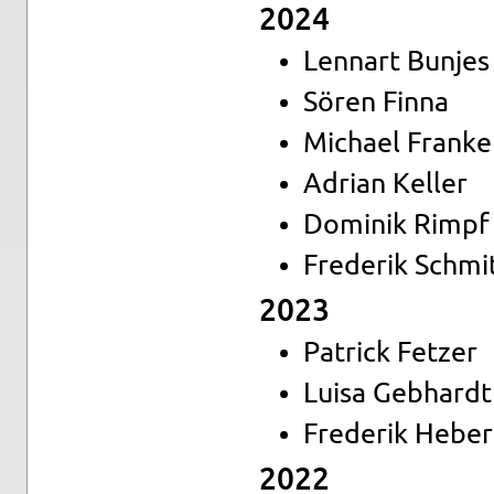
2024
Lenn­art Bun­jes
Sören Finna
Mi­cha­el Fran­k
Adri­an Kel­ler
Do­mi­nik Rimpf
Fre­de­rik Schmi
2023
Pa­trick Fet­zer
Luisa Geb­hardt
Fre­de­rik He­ber
2022