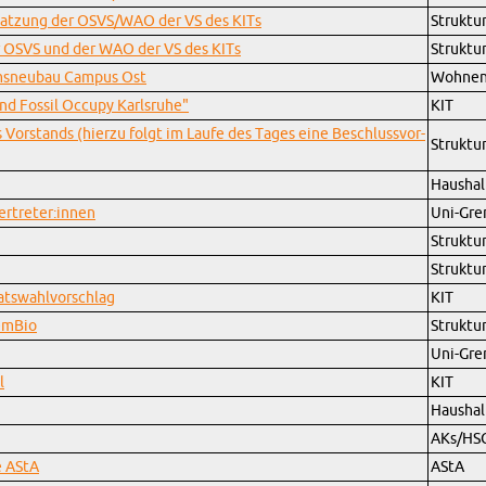
s­sat­zung der OSVS/WAO der VS des KITs
Struk­tu
er OSVS und der WAO der VS des KITs
Struk­tu
ims­neu­bau Cam­pus Ost
Woh­nen
"End Fos­sil Oc­cu­py Karls­ru­he"
KIT
s Vor­stands (hier­zu folgt im Laufe des Tages eine Be­schluss­vor­
Struk­tu
Haus­hal
r­tre­ter:innen
Uni-Gre­
Struk­tu
Struk­tu
ats­wahl­vor­schlag
KIT
em­Bio
Struk­tu
Uni-Gre­
l
KIT
Haus­hal
AKs/HS
le AStA
AStA