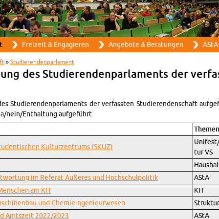
Direkt zum Inhalt
t
Frei­zeit & En­ga­gie­ren
An­ge­bo­te & Be­ra­tun­gen
AStA-
ft
»
Stu­die­ren­den­par­la­ment
ung des Stu­die­ren­den­par­la­ments der ver­fas
es Stu­die­ren­den­par­la­ments der ver­fass­ten Stu­die­ren­den­schaft auf­ge
ja/nein/Ent­hal­tung auf­ge­führt.
The­me
Uni­fest
stu­den­ti­schen Kul­tur­zen­trums (SKUZ)
tur VS
Haus­hal
­wor­tung im Re­fe­rat Äu­ße­res und Hoch­schul­po­li­tik
AStA
-Men­schen am KIT
KIT
­schi­nen­bau und Che­mie­in­ge­nieur­we­sen
Struk­tu
and Amts­zeit 2022/2023
AStA