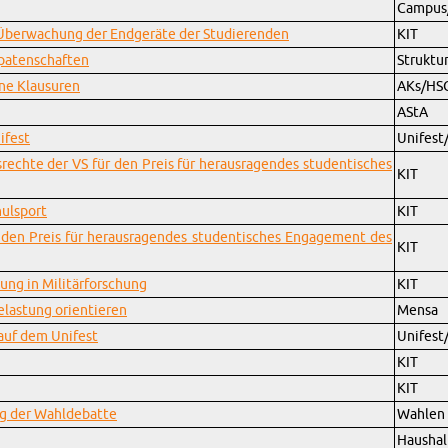
Cam­pus/I
Über­wa­chung der End­ge­rä­te der Stu­die­ren­den
KIT
pa­ten­schaf­ten
Struk­tu
ne Klau­su­ren
AKs/HS
AStA
i­fest
Uni­fest
­rech­te der VS für den Preis für her­aus­ra­gen­des stu­den­ti­sches
KIT
hul­sport
KIT
den Preis für her­aus­ra­gen­des stu­den­ti­sches En­ga­ge­ment des
KIT
ung in Mi­li­tär­for­schung
KIT
las­tung ori­en­tie­ren
Mensa
 auf dem Uni­fest
Uni­fest
KIT
KIT
g der Wahl­de­bat­te
Wah­len
Haus­hal