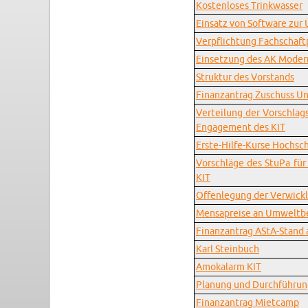
Kos­ten­lo­ses Trink­was­ser
Ein­satz von Soft­ware zur 
Ver­pflich­tung Fach­schaft­
Ein­set­zung des AK Mo­der­
Struk­tur des Vor­stands
Fi­nanz­an­trag Zu­schuss Un
Ver­tei­lung der Vor­schlags
En­ga­ge­ment des KIT
Ers­te-Hil­fe-Kur­se Hoch­sc
Vor­schlä­ge des StuPa für 
KIT
Of­fen­le­gung der Ver­wick­l
Men­sa­prei­se an Um­welt­be­
Fi­nanz­an­trag AStA-Stand
Karl Stein­buch
Amo­kalarm KIT
Pla­nung und Durch­füh­run
Fi­nanz­an­trag Miet­camp