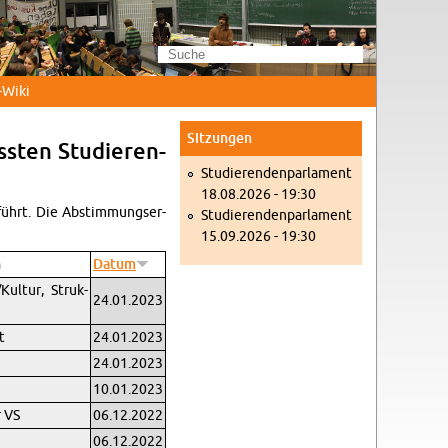
Wi­ki
Sit­zun­gen
s­ten Stu­die­ren­
Stu­die­ren­den­par­la­ment
18.08.2026 - 19:30
­führt. Die Ab­stim­mungs­er­
Stu­die­ren­den­par­la­ment
15.09.2026 - 19:30
n
Datum
/Kul­tur, Struk­
24.01.2023
t
24.01.2023
24.01.2023
10.01.2023
r VS
06.12.2022
06.12.2022