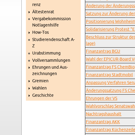
renz
Än­de­rung der Än­de­rung
Äl­tes­ten­rat
Sat­zung zur Än­de­rung d
Ver­ga­be­kom­mis­si­on
Po­si­tio­nie­rung Wohn­he
Not­la­gen­hil­fe
So­li­da­ri­sie­rung Pro­test 
How-Tos
Be­schluss zur Struk­tur de
Stu­die­ren­den­schaft A-
la­ge)
Z
Fi­nanz­an­trag BGU
Ur­ab­stim­mung
Wahl der EPI­CUR-Board Ve
Voll­ver­samm­lun­gen
Fi­nanz­an­trag FS Chem­Bio
Eh­run­gen und Aus­
zeich­nun­gen
Fi­nanz­an­trag Stadt­mo­bil
Gre­mi­en
An­pas­sung Ver­fah­ren Se­n
Wah­len
Än­de­rungs­sat­zung FS Ch
Ge­schich­te
Eh­run­gen der VS
Wahl­vor­schlag Se­nats­wah
Nach­trags­haus­halt
Fi­nanz­an­trag AKK
Fi­nanz­an­trag Kü­chen­zei­