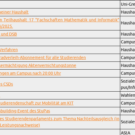
Uni-Gre
mei­ner Haus­halt
Haus­ha
n Teil­haus­halt 17 "Fach­schaf­ten Ma­the­ma­tik und In­for­ma­tik"
Haus­ha
24/2025.
H und DSB
Haus­ha
Cam­pus/
Ver­fah­ren
Haus­ha
ad­ver­leih-Abon­ne­ment für alle Stu­die­ren­den
Cam­pus/
­er­mäch­ti­gung Ak­ten­ver­nich­tungs­ton­ne
Haus­ha
­tun­gen am Cam­pus nach 20:00 Uhr
Cam­pus/
So­zia­
des CSDs
pus/In­f
m
Wah­le
tu­die­ren­den­schaft zur Mo­bi­li­tät am KIT
Cam­pus/
m­buil­ding-Event des Stu­Pas
Haus­ha
 des Stu­die­ren­den­par­la­ments zum Thema Nach­teils­aus­gleich (in
So­zia­le
Leis­tungs­nach­wei­se)
AStA