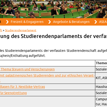
Direkt zum Inhalt
t
Frei­zeit & En­ga­gie­ren
An­ge­bo­te & Be­ra­tun­gen
AStA-
ft
»
Stu­die­ren­den­par­la­ment
ung des Stu­die­ren­den­par­la­ments der ver­fas
es Stu­die­ren­den­par­la­ments der ver­fass­ten Stu­die­ren­den­schaft auf­ge
ja/nein/Ent­hal­tung auf­ge­führt.
The­me
um Thema Steu­ern und Ver­si­che­run­gen
So­zia­l
t mit pa­läs­ti­nen­si­schen Stu­die­ren­den und zur ethi­schen Ver­ant­
KIT, AS
t
d­la­gen für 3. Next­bike-Ver­trag
Haus­ha
 für See­notret­tung
So­zia­le
Cam­pus/
tur, Hau