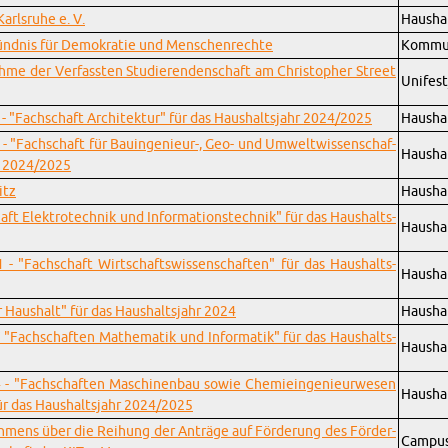
arls­ru­he e. V.
Haus­ha
ünd­nis für De­mo­kra­tie und Men­schen­rech­te
Kom­mu­
ah­me der Ver­fass­ten Stu­die­ren­den­schaft am Chris­to­pher Street
Uni­fest
 - "Fach­schaft Ar­chi­tek­tur" für das Haus­halts­jahr 2024/2025
Haus­ha
 - "Fach­schaft für Bau­in­ge­nieur-, Geo- und Um­welt­wis­sen­schaf­
Haus­ha
hr 2024/2025
itz
Haus­ha
aft Elek­tro­tech­nik und In­for­ma­ti­ons­tech­nik" für das Haus­halts­
Haus­ha
1 - "Fach­schaft Wirt­schafts­wis­sen­schaf­ten" für das Haus­halts­
Haus­ha
er Haus­halt" für das Haus­halts­jahr 2024
Haus­ha
 "Fach­schaf­ten Ma­the­ma­tik und In­for­ma­tik" für das Haus­halts­
Haus­ha
4 - "Fach­schaf­ten Ma­schi­nen­bau sowie Che­mie­in­ge­nieur­we­sen
Haus­ha
für das Haus­halts­jahr 2024/2025
eh­mens über die Rei­hung der An­trä­ge auf För­de­rung des För­der­
Cam­pus/