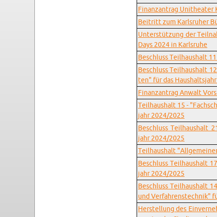
Fi­nanz­an­trag Unithea­ter K
Bei­tritt zum Karls­ru­her B
Un­ter­stüt­zung der Teil­n
Days 2024 in Karls­ru­he
Be­schluss Teil­haus­halt 11
Be­schluss Teil­haus­halt 12
ten" für das Haus­halts­ja
Fi­nanz­an­trag An­walt Vor­s
Teil­haus­halt 15 - "Fach­sch
jahr 2024/2025
Be­schluss Teil­haus­halt 2
jahr 2024/2025
Teil­haus­halt "All­ge­mei­n
Be­schluss Teil­haus­halt 17
jahr 2024/2025
Be­schluss Teil­haus­halt 1
und Ver­fah­rens­tech­nik" 
Her­stel­lung des Ein­ver­n