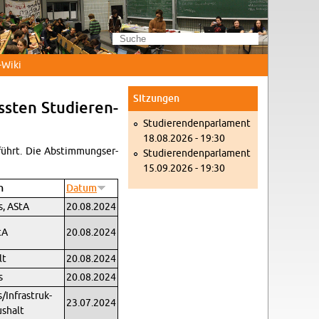
Wi­ki
Sit­zun­gen
s­ten Stu­die­ren­
Stu­die­ren­den­par­la­ment
18.08.2026 - 19:30
­führt. Die Ab­stim­mungs­er­
Stu­die­ren­den­par­la­ment
15.09.2026 - 19:30
n
Datum
es, AStA
20.08.2024
tA
20.08.2024
lt
20.08.2024
s
20.08.2024
In­fra­struk­
23.07.2024
s­halt