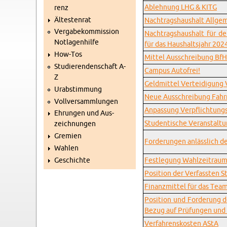
Ab­leh­nung LHG & KITG
renz
Äl­tes­ten­rat
Nach­trags­haus­halt All­ge­
Ver­ga­be­kom­mis­si­on
Nach­trags­haus­halt für de
Not­la­gen­hil­fe
für das Haus­halts­jahr 20
How-Tos
Mit­tel Aus­schrei­bung Bf
Stu­die­ren­den­schaft A-
Cam­pus Au­to­frei!
Z
Geld­mit­tel Ver­tei­di­gung 
Ur­ab­stim­mung
Neue Aus­schrei­bung Fahr­r
Voll­ver­samm­lun­gen
An­pas­sung Ver­pflich­tungs
Eh­run­gen und Aus­
Stu­den­ti­sche Ver­an­stal
zeich­nun­gen
Gre­mi­en
For­de­run­gen an­läss­lich 
Wah­len
Ge­schich­te
Fest­le­gung Wahl­zeit­rau
Po­si­ti­on der Ver­fass­ten S
Fi­nanz­mit­tel für das Tea
Po­si­ti­on und For­de­rung
Bezug auf Prü­fun­gen und 
Ver­fah­rens­kos­ten AStA