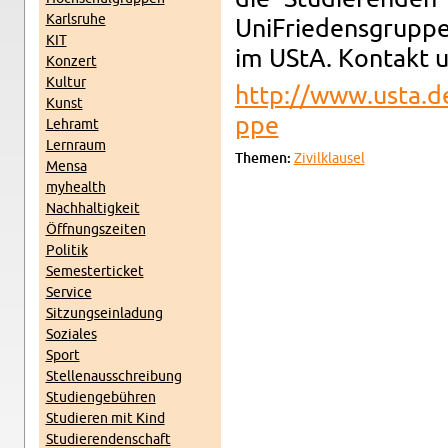
Karl­sruhe
UniFriedens­grupp
KIT
im UStA. Kon­takt 
Konz­ert
Kul­tur
http://​www.​usta.​de/
Kunst
ppe
Lehramt
Lern­raum
The­men:
Zivilk­lausel
Mensa
my­health
Nach­haltigkeit
Öff­nungszeiten
Poli­tik
Se­mes­terticket
Ser­vice
Sitzung­sein­ladung
Soziales
Sport
Stel­lenauss­chrei­bung
Stu­di­engebühren
Studieren mit Kind
Studieren­den­schaft