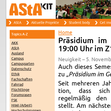
Search
AStA
Ak­tuelle Pro­jekte
Stu­dent body
Get in­
Search form
Main menu
Home
Top­ics A-Z
You are here
Präsid­ium i
AKK
19:00 Uhr im Z
AStA
Aus­land
Cam­pus
Neuigkeit – 5. No­vem­
Cam­pus­garten
Auch dieses Se­me
Daten­schutz
zu
„Präsid­ium im G
Ethik
Fach­schaften
Seit mehreren Jah
Fahrrad
tion, dass sich
Flüchtlinge
Fo­rum­srasen
regelmäßig den 
FSK
stellt. Am nächste
HiWi (Ar­beit)
Hochschul­grup­pen