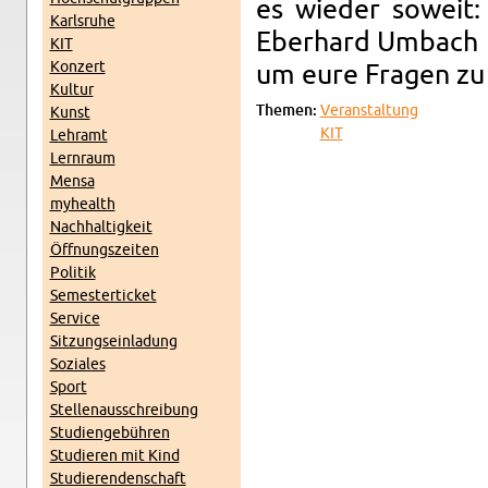
es wieder soweit: 
Karl­sruhe
Eber­hard Um­bach
KIT
Konz­ert
um eure Fra­gen zu
Kul­tur
The­men:
Ve­r­anstal­tung
Kunst
KIT
Lehramt
Lern­raum
Mensa
my­health
Nach­haltigkeit
Öff­nungszeiten
Poli­tik
Se­mes­terticket
Ser­vice
Sitzung­sein­ladung
Soziales
Sport
Stel­lenauss­chrei­bung
Stu­di­engebühren
Studieren mit Kind
Studieren­den­schaft