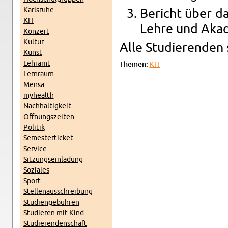
Karl­sruhe
Bericht über d
KIT
Lehre und Akade
Konz­ert
Kul­tur
Alle Studieren­den s
Kunst
Lehramt
The­men:
KIT
Lern­raum
Mensa
my­health
Nach­haltigkeit
Öff­nungszeiten
Poli­tik
Se­mes­terticket
Ser­vice
Sitzung­sein­ladung
Soziales
Sport
Stel­lenauss­chrei­bung
Stu­di­engebühren
Studieren mit Kind
Studieren­den­schaft