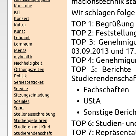
ma­tion­stech­nik st
Karl­sruhe
Wir schla­gen fol­g
KIT
Konz­ert
TOP 1: Begrüßung
Kul­tur
Kunst
TOP 2: Fest­stel­lu
Lehramt
TOP 3: Genehmi­gun
Lern­raum
03.09.2013 und 17
Mensa
my­health
TOP 4: Genehmi­gun
Nach­haltigkeit
TOP 5: Berichte 
Öff­nungszeiten
Poli­tik
Studieren­den­schaf
Se­mes­terticket
Fach­schaften
Ser­vice
Sitzung­sein­ladung
UStA
Soziales
Sport
Son­stige Beric
Stel­lenauss­chrei­bung
Stu­di­engebühren
TOP 6: Stu­dien- un
Studieren mit Kind
TOP 7: Repräsen­ta
Studieren­den­schaft