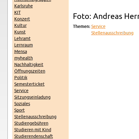
Karl­sruhe
KIT
Foto: An­dreas Herm
Konz­ert
Kul­tur
The­men:
Ser­vice
Kunst
Stel­lenauss­chrei­bung
Lehramt
Lern­raum
Mensa
my­health
Nach­haltigkeit
Öff­nungszeiten
Poli­tik
Se­mes­terticket
Ser­vice
Sitzung­sein­ladung
Soziales
Sport
Stel­lenauss­chrei­bung
Stu­di­engebühren
Studieren mit Kind
Studieren­den­schaft