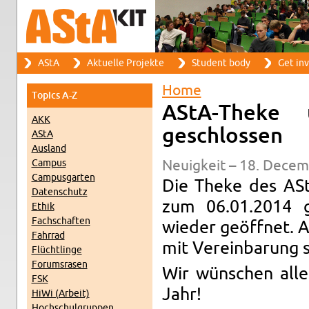
Search
AStA
Ak­tuelle Pro­jekte
Stu­dent body
Get in­
Search form
Main menu
Home
Top­ics A-Z
You are here
AStA-Theke 
AKK
geschlossen
AStA
Aus­land
Cam­pus
Neuigkeit – 18. De­cem
Cam­pus­garten
Die Theke des ASt
Daten­schutz
zum 06.01.2014 g
Ethik
Fach­schaften
wieder geöffnet. Au
Fahrrad
mit Vere­in­barung s
Flüchtlinge
Fo­rum­srasen
Wir wünschen alle
FSK
Jahr!
HiWi (Ar­beit)
Hochschul­grup­pen