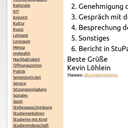
Genehmi­gung de
Karl­sruhe
KIT
Gespräch mit 
Konz­ert
Kul­tur
Be­sprechung d
Kunst
Lehramt
Son­stiges
Lern­raum
Bericht in StuP
Mensa
my­health
Beste Grüße
Nach­haltigkeit
Öff­nungszeiten
Kevin Löhlein
Poli­tik
The­men:
Sitzung­sein­ladung
Se­mes­terticket
Ser­vice
Sitzung­sein­ladung
Soziales
Sport
Stel­lenauss­chrei­bung
Stu­di­engebühren
Studieren mit Kind
Studieren­den­schaft