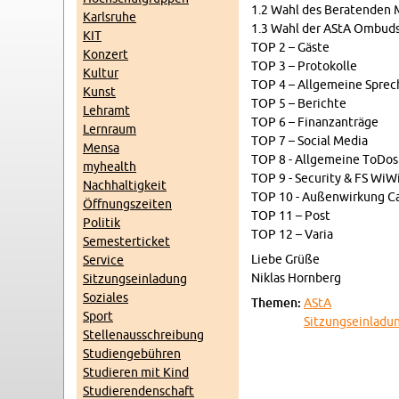
1.2 Wahl des Be­ra­ten­den 
Karl­sruhe
1.3 Wahl der AStA Om­buds
KIT
TOP 2 – Gäste
Konz­ert
TOP 3 – Pro­tokolle
Kul­tur
TOP 4 – All­ge­meine Sprec
Kunst
TOP 5 – Berichte
Lehramt
TOP 6 – Fi­nan­zanträge
Lern­raum
TOP 7 – So­cial Media
Mensa
TOP 8 - All­ge­meine ToDos
my­health
TOP 9 - Se­cu­rity & FS WiW
Nach­haltigkeit
TOP 10 - Außen­wirkung Ca
Öff­nungszeiten
TOP 11 – Post
Poli­tik
TOP 12 – Varia
Se­mes­terticket
Liebe Grüße
Ser­vice
Niklas Horn­berg
Sitzung­sein­ladung
Soziales
The­men:
AStA
Sport
Sitzung­sein­ladu
Stel­lenauss­chrei­bung
Stu­di­engebühren
Studieren mit Kind
Studieren­den­schaft