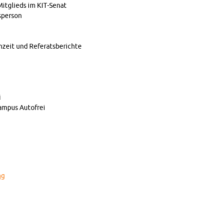
Mit­glieds im KIT-Senat
per­son
hzeit und Refer­ats­berichte
i
m­pus Aut­ofrei
ng