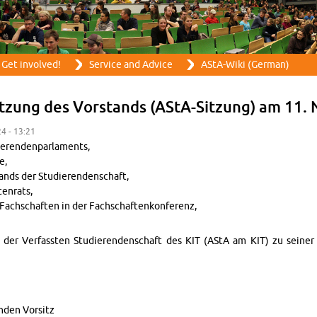
Skip to main content
Get in­volved!
Ser­vice and Ad­vice
AStA-Wiki (Ger­man)
itzung des Vor­stands (AStA-Sitzung) am 11.
24 - 13:21
eren­den­par­la­ments,
e,
tands der Studieren­den­schaft,
en­rats,
Fach­schaften in der Fach­schaftenkon­ferenz,
and der Ver­fassten Studieren­den­schaft des KIT (AStA am KIT) zu sei
nden Vor­sitz