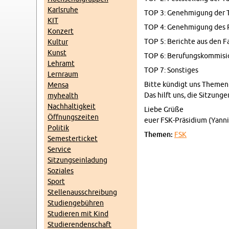
Karl­sruhe
TOP 3: Genehmi­gung der T
KIT
TOP 4: Genehmi­gung des Pr
Konz­ert
TOP 5: Berichte aus den F
Kul­tur
Kunst
TOP 6: Beru­fungskom­mi­si
Lehramt
TOP 7: Son­stiges
Lern­raum
Bitte kündigt uns The­men 
Mensa
Das hilft uns, die Sitzun­g
my­health
Nach­haltigkeit
Liebe Grüße
Öff­nungszeiten
euer FSK-Präsid­ium (Yan­n
Poli­tik
The­men:
FSK
Se­mes­terticket
Ser­vice
Sitzung­sein­ladung
Soziales
Sport
Stel­lenauss­chrei­bung
Stu­di­engebühren
Studieren mit Kind
Studieren­den­schaft