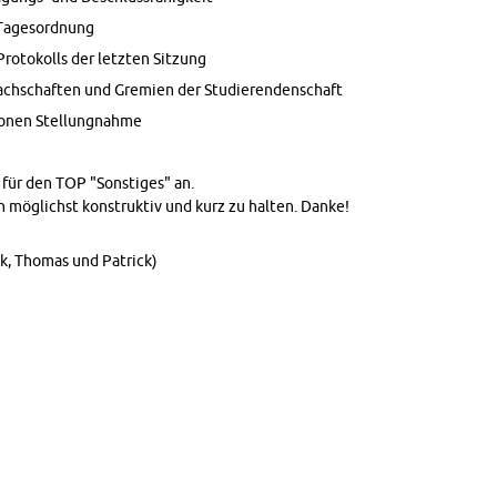
age­sor­d­nung
o­tokolls der let­zten Sitzung
ach­schaften und Gremien der Studieren­den­schaft
o­nen Stel­lung­nahme
für den TOP "Son­stiges" an.
en möglichst kon­struk­tiv und kurz zu hal­ten. Danke!
ik, Thomas und Patrick)