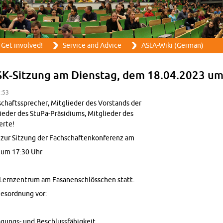
Skip to main content
Get in­volved!
Ser­vice and Ad­vice
AStA-Wiki (Ger­man)
FSK-Sitzung am Di­en­stag, dem 18.04.2023 u
3:53
schaftssprecher, Mit­glieder des Vor­stands der
lieder des StuPa-Präsid­i­ums, Mit­glieder des
ierte!
ch zur Sitzung der Fach­schaftenkon­ferenz am
3 um 17:30 Uhr
Lernzen­trum am Fasa­nen­schlöss­chen statt.
­sor­d­nung vor:
Tagungs- und Beschlussfähigkeit