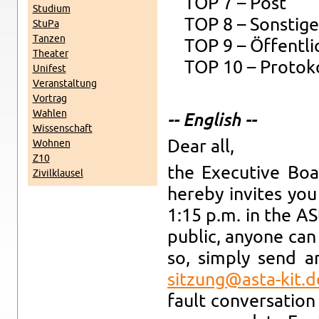
TOP 7 – Post
Studium
TOP 8 – Son­stige
StuPa
Tanzen
TOP 9 – Öffentlich
The­ater
TOP 10 – Pro­toko
Unifest
Ve­r­anstal­tung
Vor­trag
Wahlen
-- Eng­lish --
Wis­senschaft
Dear all,
Wohnen
Z10
the Ex­ec­u­tive B
Zivilk­lausel
hereby in­vites yo
1:15 p.m. in the AS
pub­lic, any­one ca
so, sim­ply send a
sitzung@​asta-​kit.​d
fault con­ver­sa­ti