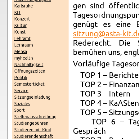
gen sind öffentli
Karl­sruhe
KIT
Tage­sor­d­nungspun
Konz­ert
genügt es eine E-
Kul­tur
Kunst
sitzung@​asta-​kit.​d
Lehramt
Red­erecht. Die 
Lern­raum
bemühen uns, en­gl
Mensa
my­health
Vorläufige Tage­sor
Nach­haltigkeit
Öff­nungszeiten
TOP 1 – Berichte
Poli­tik
TOP 2 – Fi­nan­za
Se­mes­terticket
Ser­vice
TOP 3 – In­tern
Sitzung­sein­ladung
TOP 4 – KaAS­ten T
Soziales
Sport
TOP 5 – Sitzungs­g
Stel­lenauss­chrei­bung
TOP 6 – Tag der
Stu­di­engebühren
Gespräch
Studieren mit Kind
Studieren­den­schaft