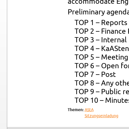
ac­com­mo­date Eng­li
Pre­lim­i­nary agend
TOP 1 – Re­ports
TOP 2 – Fi­nance 
TOP 3 – In­ter­nal
TOP 4 – KaAS­ten 
TOP 5 – Meet­ing 
TOP 6 – Open for­m
TOP 7 – Post
TOP 8 – Any other
TOP 9 – Pub­lic re­
TOP 10 – Min­ute
The­men:
AStA
Sitzung­sein­ladung