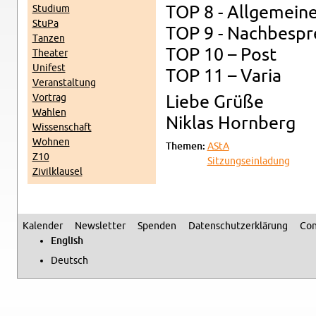
Studium
TOP 8 - All­ge­mei
StuPa
TOP 9 - Nachbe­sp
Tanzen
TOP 10 – Post
The­ater
Unifest
TOP 11 – Varia
Ve­r­anstal­tung
Vor­trag
Liebe Grüße
Wahlen
Niklas Horn­berg
Wis­senschaft
Wohnen
The­men:
AStA
Z10
Sitzung­sein­ladung
Zivilk­lausel
Kalen­der
Newslet­ter
Spenden
Daten­schutzerklärung
Con
Sec­ondary menu
Eng­lish
Deutsch