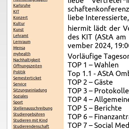
liebe Vertreter
Karl­sruhe
schaftenkon­ferenz
KIT
liebe In­ter­essierte,
Konz­ert
Kul­tur
hi­er­mit lädt der 
Kunst
des KIT (AStA am 
Lehramt
Lern­raum
vem­ber 2024, 19:00
Mensa
my­health
Vorläufige Tage­sor
Nach­haltigkeit
TOP 1 – Wahlen
Öff­nungszeiten
Poli­tik
Top 1.1 - AStA Om­
Se­mes­terticket
TOP 2 – Gäste
Ser­vice
TOP 3 – Pro­tokolle
Sitzung­sein­ladung
Soziales
TOP 4 – All­ge­mein
Sport
TOP 5 – Berichte
Stel­lenauss­chrei­bung
Stu­di­engebühren
TOP 6 – Fi­nan­zant
Studieren mit Kind
TOP 7 – So­cial Med
Studieren­den­schaft