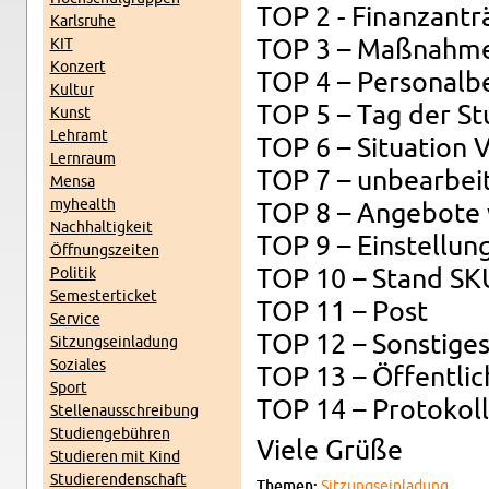
TOP 2 - Fi­nan­zant
Karl­sruhe
KIT
TOP 3 – Maßnah­me
Konz­ert
TOP 4 – Per­son­al­
Kul­tur
TOP 5 – Tag der St
Kunst
Lehramt
TOP 6 – Sit­u­a­tion V
Lern­raum
TOP 7 – un­bear­bei
Mensa
my­health
TOP 8 – Ange­bote
Nach­haltigkeit
TOP 9 – Ein­stel­lung
Öff­nungszeiten
Poli­tik
TOP 10 – Stand SK
Se­mes­terticket
TOP 11 – Post
Ser­vice
TOP 12 – Son­stige
Sitzung­sein­ladung
Soziales
TOP 13 – Öffentlich
Sport
TOP 14 – Pro­tokol
Stel­lenauss­chrei­bung
Stu­di­engebühren
Viele Grüße
Studieren mit Kind
Studieren­den­schaft
The­men:
Sitzung­sein­ladung