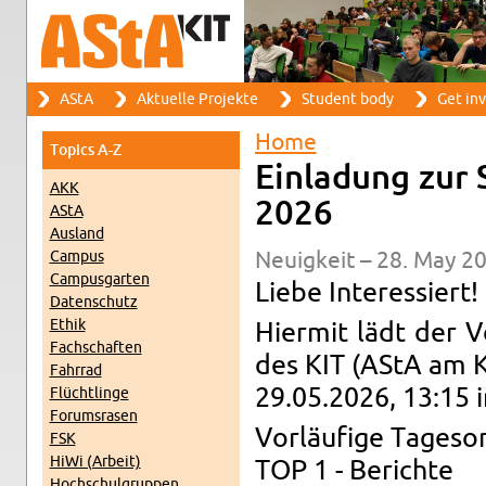
Search
AStA
Ak­tuelle Pro­jekte
Stu­dent body
Get in­
Search form
Main menu
Home
Top­ics A-Z
You are here
Ein­ladung zur
AKK
2026
AStA
Aus­land
Cam­pus
Neuigkeit – 28. May 20
Cam­pus­garten
Liebe In­ter­essiert!
Daten­schutz
Ethik
Hi­er­mit lädt der 
Fach­schaften
des KIT (AStA am K
Fahrrad
29.05.2026, 13:15 i
Flüchtlinge
Fo­rum­srasen
Vorläufige Tage­sor
FSK
HiWi (Ar­beit)
TOP 1 - Berichte
Hochschul­grup­pen