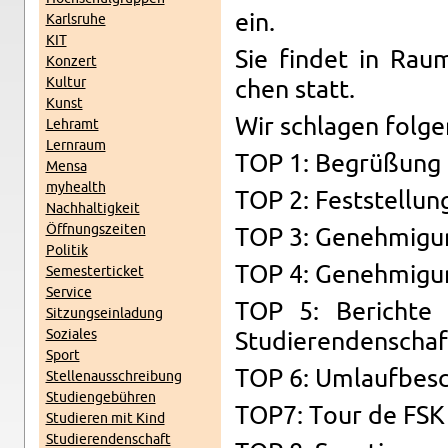
ein.
Karl­sruhe
KIT
Sie findet in Rau
Konz­ert
Kul­tur
chen statt.
Kunst
Wir schla­gen fol­g
Lehramt
Lern­raum
TOP 1: Begrüßung
Mensa
my­health
TOP 2: Fest­stel­lu
Nach­haltigkeit
Öff­nungszeiten
TOP 3: Genehmi­gun
Poli­tik
TOP 4: Genehmi­gung
Se­mes­terticket
Ser­vice
TOP 5: Berichte 
Sitzung­sein­ladung
Soziales
Studieren­den­schaf
Sport
TOP 6: Um­lauf­bes
Stel­lenauss­chrei­bung
Stu­di­engebühren
TOP7: Tour de FSK
Studieren mit Kind
Studieren­den­schaft