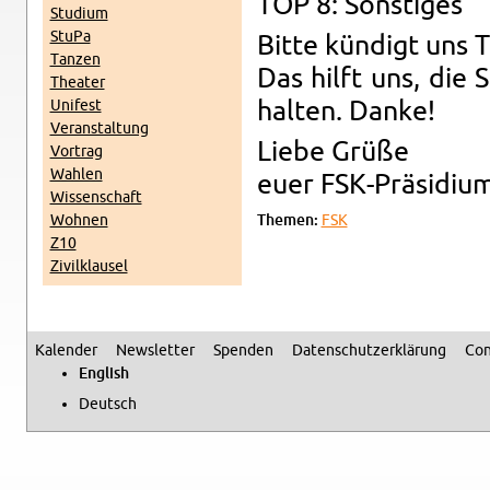
TOP 8: Son­stiges
Studium
StuPa
Bitte kündigt uns 
Tanzen
Das hilft uns, die 
The­ater
Unifest
hal­ten. Danke!
Ve­r­anstal­tung
Liebe Grüße
Vor­trag
Wahlen
euer FSK-Präsid­iu
Wis­senschaft
Wohnen
The­men:
FSK
Z10
Zivilk­lausel
Kalen­der
Newslet­ter
Spenden
Daten­schutzerklärung
Con
Sec­ondary menu
Eng­lish
Deutsch