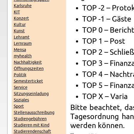
Karl­sruhe
TOP -2 – Pro­to
KIT
TOP -1 – Gäste
Konz­ert
Kul­tur
TOP 0 – Berich
Kunst
Lehramt
TOP 1 – Post
Lern­raum
Mensa
TOP 2 – Schließ
my­health
TOP 3 – Fi­nan­
Nach­haltigkeit
Öff­nungszeiten
TOP 4 – Nach­t
Poli­tik
Se­mes­terticket
TOP 5 – Fi­nan­
Ser­vice
Sitzung­sein­ladung
TOP X – Varia
Soziales
Bitte beachtet, das
Sport
Stel­lenauss­chrei­bung
Tage­sor­d­nung ha
Stu­di­engebühren
wer­den können.
Studieren mit Kind
Studieren­den­schaft