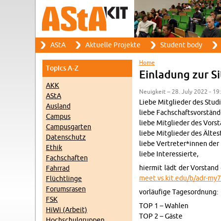
Search
AStA
Ak­tuelle Pro­jekte
Stu­dent body
Search form
Main menu
Home
Top­ics A-Z
You are here
Ein­ladung zur S
AKK
Neuigkeit – 28. July 2022 - 19
AStA
Liebe Mit­glieder des Studi
Aus­land
liebe Fach­schaftsvorständ
Cam­pus
liebe Mit­glieder des Vor­s
Cam­pus­garten
liebe Mit­glieder des Ältest
Daten­schutz
liebe Vertreter*innen der 
Ethik
liebe In­ter­essierte,
Fach­schaften
hi­er­mit lädt der Vor­sta
Fahrrad
meet.​vs.​kit.​edu/​b/​adr-​my
Flüchtlinge
Fo­rum­srasen
vorläufige Tage­sor­d­nung:
FSK
TOP 1 – Wahlen
HiWi (Ar­beit)
TOP 2 – Gäste
Hochschul­grup­pen