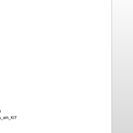
0
tA_​am_​KIT