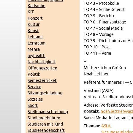
TOP 3 – Pro­tokolle
Karl­sruhe
TOP 4 – Schließdi­enst
KIT
TOP 5 – Berichte
Konz­ert
TOP 6 – Fi­nan­zanträge
Kul­tur
TOP 7 – So­cial Media
Kunst
TOP 8 – Vor­lage
Lehramt
TOP 9 – Richtlin­ien zur Au
Lern­raum
TOP 10 – Post
Mensa
TOP 11 – Varia
my­health
--
Nach­haltigkeit
Mit her­zlichen Grüßen
Öff­nungszeiten
Noah Let­tner
Poli­tik
Se­mes­terticket
Ref­er­ent für In­neres I —
Ser­vice
Vor­stand (AStA)
Sitzung­sein­ladung
Ver­fasste Studieren­den­scha
Soziales
Adresse: Ver­fasste Studier
Sport
Kon­takt:
noah.​lettner@​asta
Stel­lenauss­chrei­bung
So­cial Media: In­sta­gram: i
Stu­di­engebühren
Studieren mit Kind
The­men:
AStA
Studieren­den­schaft
Sitzung­sein­ladu