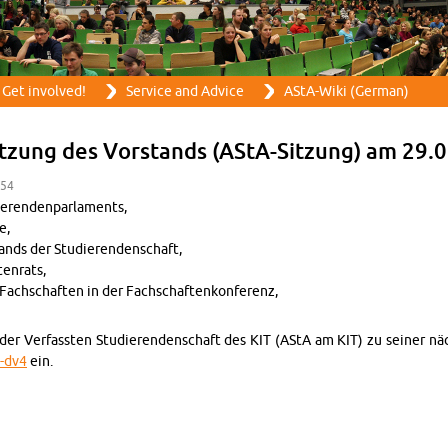
Skip to main content
Get in­volved!
Ser­vice and Ad­vice
AStA-Wiki (Ger­man)
itzung des Vor­stands (AStA-Sitzung) am 29.0
:54
eren­den­par­la­ments,
e,
tands der Studieren­den­schaft,
en­rats,
Fach­schaften in der Fach­schaftenkon­ferenz,
nd der Ver­fassten Studieren­den­schaft des KIT (AStA am KIT) zu seiner 
7-​dv4
ein.