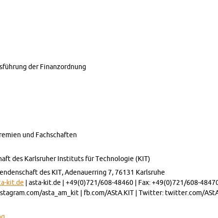
sführung der Fi­nan­zord­nung
 Gremien und Fach­schaften
ft des Karl­sruher In­sti­tuts für Tech­nolo­gie (KIT)
en­den­schaft des KIT, Ade­nauer­ring 7, 76131 Karl­sruhe
-​kit.​de
| asta-​kit.​de | +49(0)721/608-48460 | Fax: +49(0)721/608-4847
nstagram.​com/​asta_​am_​kit | fb.​com/​AStA.​KIT | Twit­ter: twitter.​com/​AS
ng