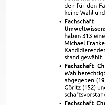
den für den Fac
keine Wahl und 
Fach­scha
Umweltwissens
haben 313 eine
Michael Franken
Kan­di­dieren­d
stand gewählt.
Fach­schaft C
Wahlberechtigt
abgegeben (
19
Göritz (152) u
schaftsvor­stan
Fach­schaft Che