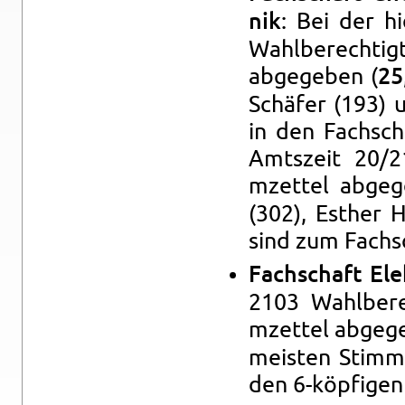
: Bei der 
nik
Wahlberechti
abgegeben (
25
Schäfer (193) u
in den Fach­sc
Amt­szeit 20/
mzettel abgeg
(302), Es­ther 
sind zum Fach­s
Fach­schaft Elek
2103 Wahlbere
mzettel abgeg
meis­ten Stim­m
den 6-köpfi­gen