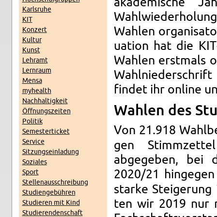
akademis­che J
Karl­sruhe
Wahlwieder­hol­un
KIT
Wahlen or­gan­isato
Konz­ert
Kul­tur
u­a­tion hat die KI
Kunst
Wahlen er­st­mals o
Lehramt
Lern­raum
Wahlnieder­schrift
Mensa
findet ihr on­line u
my­health
Nach­haltigkeit
Wahlen des Stud
Öff­nungszeiten
Poli­tik
Von 21.918 Wahlbe
Se­mes­terticket
Ser­vice
gen Stim­mzette
Sitzung­sein­ladung
abgegeben, bei d
Soziales
2020/21 hinge­gen
Sport
Stel­lenauss­chrei­bung
starke Steigerung i
Stu­di­engebühren
ten wir 2019 nur 
Studieren mit Kind
Studieren­den­schaft