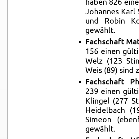
haben 826 eine
Jo­hannes Karl 
und Robin Koc
gewählt.
Fach­schaft Mat
156 einen gült
Welz (123 Stim
Weis (89) sind 
Fach­schaft Phy
239 einen gült
Klin­gel (277 St
Hei­del­bach (
Simeon (eben­f
gewählt.