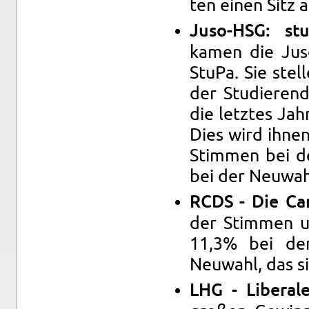
ten einen Sitz a
Juso-HSG: stu­d
kamen die Jus
StuPa. Sie stel
der Studieren­
die let­ztes Ja
Dies wird ihnen
Stim­men bei d
bei der Neuwah
RCDS - Die Ca
der Stim­men u
11,3% bei der
Neuwahl, das sin
LHG - Lib­eral