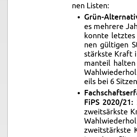
nen Lis­ten:
Grün-Al­ter­na­
es mehrere Jah
kon­nte let­zt
nen gülti­gen 
stärkste Kraft 
man­teil hal­te
Wahlwieder­hol­
eils bei 6 Sitzen
Fach­schaft­ser
FiPS 2020/21:
zweitsärkste Kr
Wahlwieder­hol
zweitstärkste K