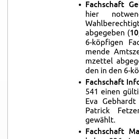
Fach­schaft Ge
hier notwe
Wahlberechti
abgegeben (
10
6-köpfi­gen Fa
mende Amt­sze
mzettel abgeg
den in den 6-kö
Fach­schaft In­fo
541 einen gült
Eva Geb­hardt
Patrick Fet­z
gewählt.
Fach­schaft Mas