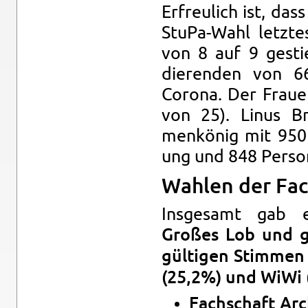
Er­freulich ist, da
StuPa-Wahl let­zte
von 8 auf 9 gestie
dieren­den von 6
Corona. Der Frauen
von 25). Linus B
menkönig mit 950 P
ung und 848 Per­so­
Wahlen der Fac
In­s­ge­samt gab
Großes Lob und g
gülti­gen Stim­men
(25,2%) und WiWi 
Fach­schaft Ar­c