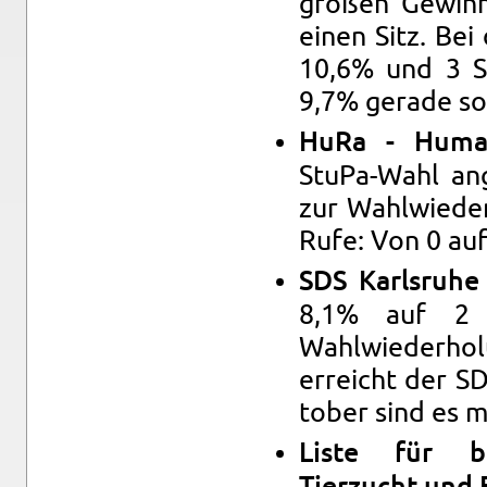
großen Gewin­n
einen Sitz. Bei
10,6% und 3 Si
9,7% ger­ade so 
HuRa - Hu­man­i
StuPa-Wahl ang
zur Wahlwieder
Rufe: Von 0 auf
SDS Karl­sruhe -
8,1% auf 2 S
Wahlwieder­hol
er­re­icht der 
to­ber sind es 
Liste für ba­s