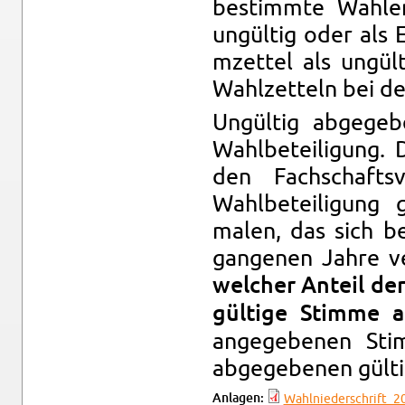
bes­timmte Wahle
ungültig oder als E
mzettel als ungült
Wahlzetteln bei den
Ungültig abgegebe
Wahlbeteili­gung.
den Fach­schafts
Wahlbeteili­gung g
malen, das sich b
gan­genen Jahre ver
welcher An­teil de
gültige Stimme 
angegebe­nen Sti
abgegebe­nen gülti­
An­la­gen:
Wahlnieder­schrift_20