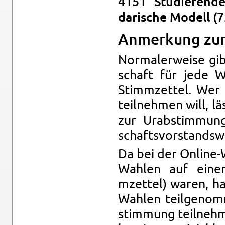
4151 Studierende 
darische Mod­ell (
An­merkung zur
Nor­maler­weise gi
schaft für jede W
Stim­mzettel. Wer 
teil­nehmen will, l
zur Urab­stim­mun
schaftsvor­standsw
Da bei der On­line
Wahlen auf einer
mzettel) waren, ha
Wahlen teilgenom­
stim­mung teil­neh