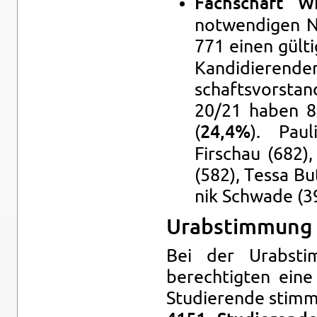
Fach­schaft Wi
notwendi­gen 
771 einen gülti
Kan­di­dieren­d
schaftsvor­st
20/21 haben 81
(
). Pau
24,4%
Firschau (682),
(582), Tessa But
nik Schwade (39
Urab­stim­mung 
Bei der Urab­st
berechtigten ein
Studierende stimmte