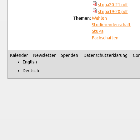
stupa20-​21.​pdf
stupa19-​20.​pdf
The­men:
Wahlen
Studieren­den­schaft
StuPa
Fach­schaften
Kalen­der
Newslet­ter
Spenden
Daten­schutzerklärung
Con
Sec­ondary menu
Eng­lish
Deutsch