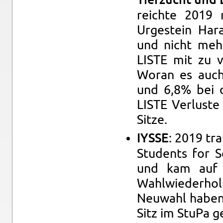
Tierzucht und E
re­ichte 2019
Urgestein Har­a
und nicht meh
LISTE mit zu vi
Woran es auch 
und 6,8% bei 
LISTE Ver­lust
Sitze.
: 2019 tra
IYSSE
Stu­dents for S
und kam auf 
Wahlwieder­hol
Neuwahl haben 
Sitz im StuPa ge