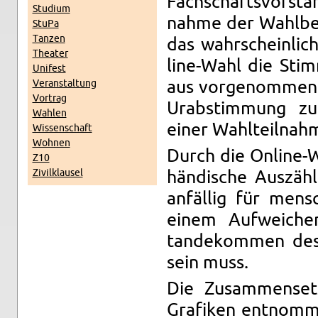
Fach­schaftsvor­sta
Studium
nahme der Wahlbete
StuPa
Tanzen
das wahrschein­lic
The­ater
line-Wahl die Sti
Unifest
Ve­r­anstal­tung
aus vorgenom­men w
Vor­trag
Urab­stim­mung z
Wahlen
einer Wahlteil­nahm
Wis­senschaft
Wohnen
Durch die On­line-
Z10
Zivilk­lausel
händis­che Auszäh
anfällig für men­s
einem Aufwe­iche
tandekom­men des 
sein muss.
Die Zusam­menset
Grafiken ent­nom­m