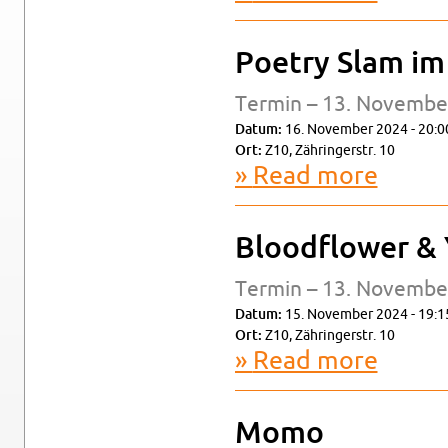
Po­etry Slam im
Ter­min – 13. No­vem­be
Datum:
16. No­vem­ber 2024 - 20:0
Ort:
Z10, Zähringer­str. 10
Read more
about Po­e
Blood­flower & 
Ter­min – 13. No­vem­be
Datum:
15. No­vem­ber 2024 - 19:1
Ort:
Z10, Zähringer­str. 10
Read more
about Bloo
Momo