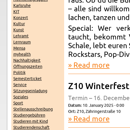
raus. Ob du die Büh
Karl­sruhe
– alle sind willkom
KIT
lachen, tanzen und
Konz­ert
Kul­tur
Spe­cial: Wer verk
Kunst
taucht, bekommt V
Lehramt
Lern­raum
Schale, lebt euren 
Mensa
Rock­stars, Pop-Di­
my­health
Nach­haltigkeit
Read more
about Kara
Öff­nungszeiten
Poli­tik
Se­mes­terticket
Z10 Win­ter­fest
Ser­vice
Sitzung­sein­ladung
Soziales
Ter­min – 16. De­cem­be
Sport
Datum:
10. Jan­u­ary 2025 - 0:00
Stel­lenauss­chrei­bung
Ort:
Z10, Zähringer­straße 10
Stu­di­engebühren
Read more
about Z10 W
Studieren mit Kind
Studieren­den­schaft