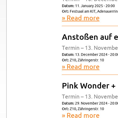
Datum:
11. Jan­u­ary 2025 - 20:00
Ort:
Fest­saal am KIT, Ade­nauer­rin
Read more
about Long
Anstoßen auf e
Ter­min – 13. No­vem­be
Datum:
13. De­cem­ber 2024 - 20:0
Ort:
Z10, Zähringer­str. 10
Read more
about Anst
Pink Won­der +
Ter­min – 13. No­vem­be
Datum:
29. No­vem­ber 2024 - 20:0
Ort:
Z10, Zähringer­str. 10
Read more
about Pink