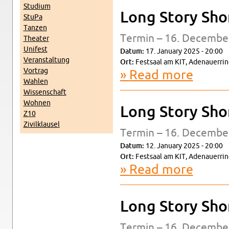
Studium
Long Story Sho
StuPa
Tanzen
Ter­min – 16. De­cem­be
The­ater
Unifest
Datum:
17. Jan­u­ary 2025 - 20:00
Ve­r­anstal­tung
Ort:
Fest­saal am KIT, Ade­nauer­rin
Vor­trag
Read more
about Long
Wahlen
Wis­senschaft
Wohnen
Long Story Sho
Z10
Zivilk­lausel
Ter­min – 16. De­cem­be
Datum:
12. Jan­u­ary 2025 - 20:00
Ort:
Fest­saal am KIT, Ade­nauer­rin
Read more
about Long
Long Story Sho
Ter­min – 16. De­cem­be