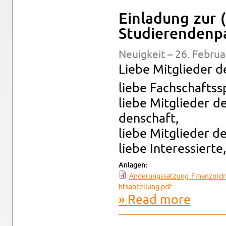
Ein­ladung zur 
Studieren­den­p
Neuigkeit – 26. Feb­ru­
Liebe Mit­glieder d
liebe Fach­schaftss
liebe Mit­glieder d
den­schaft,
liebe Mit­glieder de
liebe In­ter­essierte,
An­la­gen:
Änderungssatzung Fi­nan­zord­n
htsa​btei​lung.​pdf
Read more
about Ein­l