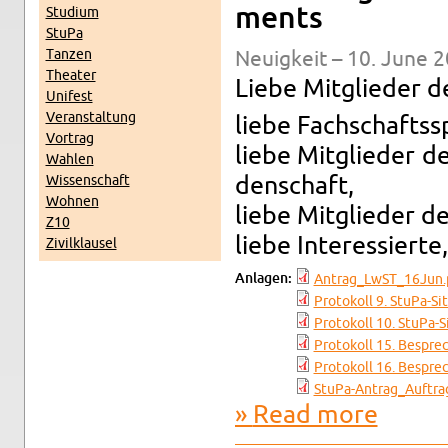
ments
Studium
StuPa
Tanzen
Neuigkeit – 10. June 2
The­ater
Liebe Mit­glieder d
Unifest
Ve­r­anstal­tung
liebe Fach­schaftss
Vor­trag
liebe Mit­glieder d
Wahlen
Wis­senschaft
den­schaft,
Wohnen
liebe Mit­glieder de
Z10
liebe In­ter­essierte,
Zivilk­lausel
An­la­gen:
Antrag_L­w­ST_16Jun.
Pro­tokoll 9. StuPa-​Si
Pro­tokoll 10. StuPa-​S
Pro­tokoll 15. Bespre
Pro­tokoll 16. Bespre
StuPa-Antrag_Auf­tra
Read more
about Ein­l