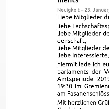
ments
Neuigkeit – 23. Jan­u­a
Liebe Mit­glieder d
liebe Fach­schaftss
liebe Mit­glieder d
den­schaft,
liebe Mit­glieder de
liebe In­ter­essierte,
hi­er­mit lade ich e
par­la­ments der V
Amtspe­ri­ode 20
19:30 im Gremien­
am Fasa­nen­schlöss
Mit her­zlichen Gr