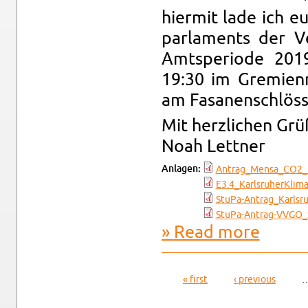
hi­er­mit lade ich e
par­la­ments der V
Amtspe­ri­ode 20
19:30 im Gremien­
am Fasa­nen­schlöss
Mit her­zlichen Gr
Noah Let­tner
An­la­gen:
Antrag_­Men­sa_­CO2_
E3.4_Karl­sruherK­li­
StuPa-Antrag_Karl­sr
StuPa-Antrag-VVGO_­
Read more
about Ein­l
« first
‹ pre­vi­ous
Pages