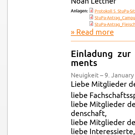
Noah Let­tner
An­la­gen:
Pro­tokoll 5. StuPa-​Si
StuPa-Antrag_­Cam­pus
StuPa-Antrag_Fleis­c
Read more
about Ein­l
Ein­ladung zur 
ments
Neuigkeit – 9. Jan­u­ar
Liebe Mit­glieder d
liebe Fach­schaftss
liebe Mit­glieder d
den­schaft,
liebe Mit­glieder de
liebe In­ter­essierte,