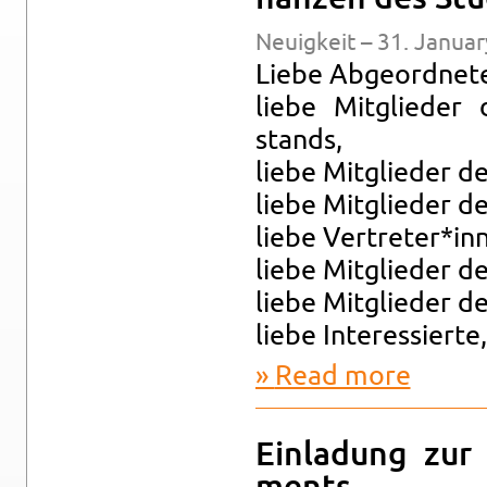
Neuigkeit – 31. Jan­u­a
Liebe Ab­ge­ord­net
liebe Mit­glieder
stands,
liebe Mit­glieder de
liebe Mit­glieder d
liebe Vertreter*inn
liebe Mit­glieder d
liebe Mit­glieder de
liebe In­ter­essierte,
Read more
about Ein­l
Ein­ladung zur 