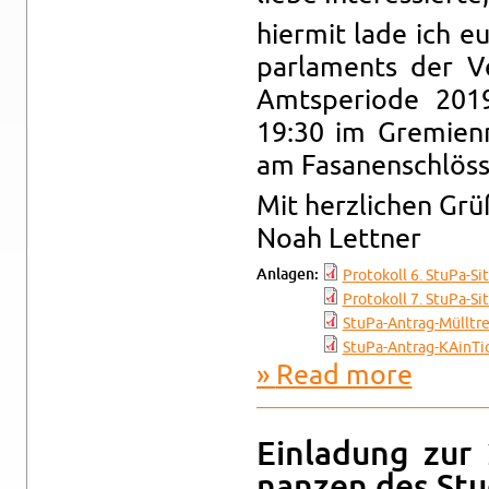
hi­er­mit lade ich e
par­la­ments der V
Amtspe­ri­ode 20
19:30 im Gremien­
am Fasa­nen­schlöss
Mit her­zlichen Gr
Noah Let­tner
An­la­gen:
Pro­tokoll 6. StuPa-​Si
Pro­tokoll 7. StuPa-​Si
StuPa-Antrag-Mülltre
StuPa-​Antrag-​KAinTic
Read more
about Ein­l
Ein­ladung zur 
nanzen des Stud