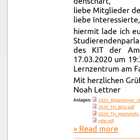
den­schaft,
liebe Mit­glieder de
liebe In­ter­essierte,
hi­er­mit lade ich 
Studieren­den­par­l
des KIT der Amts
17.03.2020 um 19:
Lernzen­trum am Fas
Mit her­zlichen Gr
Noah Let­tner
An­la­gen:
2020_All­ge­mein­er_H
2020_TH_BGU.pdf
2020_TH_­Math­e­Info
ndw.​pdf
Read more
about Ein­l