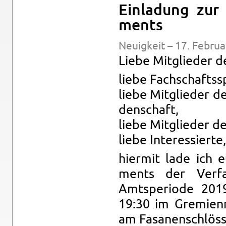
Ein­ladung zur 
ments
Neuigkeit – 17. Feb­ru­
Liebe Mit­glieder d
liebe Fach­schaftss
liebe Mit­glieder d
den­schaft,
liebe Mit­glieder de
liebe In­ter­essierte,
hi­er­mit lade ich 
ments der Ver­fa
Amtspe­ri­ode 20
19:30 im Gremien­
am Fasa­nen­schlöss