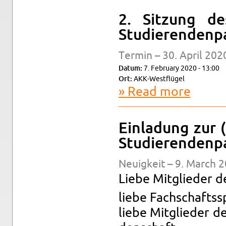
2. Sitzung de
Studieren­den­p
Ter­min – 30. April 202
Datum:
7. Feb­ru­ary 2020 - 13:00
Ort:
AKK-Westflügel
Read more
about 2. Si
Ein­ladung zur 
Studieren­den­p
Neuigkeit – 9. March 2
Liebe Mit­glieder d
liebe Fach­schaftss
liebe Mit­glieder d