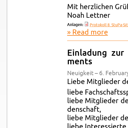
Mit her­zlichen Gr
Noah Let­tner
An­la­gen:
Pro­tokoll 8. StuPa-​Si
Read more
about Ein­l
Ein­ladung zur 
ments
Neuigkeit – 6. Feb­ru­a
Liebe Mit­glieder d
liebe Fach­schaftss
liebe Mit­glieder d
den­schaft,
liebe Mit­glieder de
liebe In­ter­essierte,