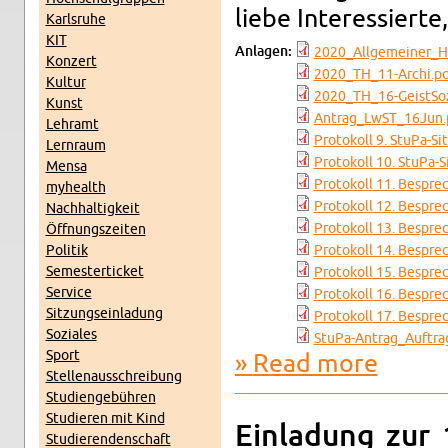
liebe In­ter­essierte,
Karl­sruhe
KIT
An­la­gen:
2020_All­ge­mein­er_H
Konz­ert
2020_TH_11-Archi.pd
Kul­tur
2020_TH_16-Geist­So
Kunst
Antrag_L­w­ST_16Jun.
Lehramt
Pro­tokoll 9. StuPa-​Si
Lern­raum
Pro­tokoll 10. StuPa-​S
Mensa
Pro­tokoll 11. Bespre
my­health
Pro­tokoll 12. Bespre
Nach­haltigkeit
Pro­tokoll 13. Bespre
Öff­nungszeiten
Poli­tik
Pro­tokoll 14. Bespre
Se­mes­terticket
Pro­tokoll 15. Bespre
Ser­vice
Pro­tokoll 16. Bespre
Sitzung­sein­ladung
Pro­tokoll 17. Bespre
Soziales
StuPa-Antrag_Auf­tra
Sport
Read more
about Ein­l
Stel­lenauss­chrei­bung
Stu­di­engebühren
Studieren mit Kind
Ein­ladung zur 
Studieren­den­schaft