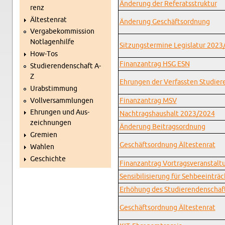
Än­de­rung der Re­fe­rats­struk­tur
renz
Äl­tes­ten­rat
Än­de­rung Ge­schäfts­ord­nung
Ver­ga­be­kom­mis­si­on
Not­la­gen­hil­fe
Sit­zungs­ter­mi­ne Le­gis­la­tur 202
How-Tos
Fi­nanz­an­trag HSG ESN
Stu­die­ren­den­schaft A-
Z
Eh­run­gen der Ver­fass­ten Stu­die­r
Ur­ab­stim­mung
Voll­ver­samm­lun­gen
Fi­nanz­an­trag MSV
Eh­run­gen und Aus­
Nach­trags­haus­halt 2023/2024
zeich­nun­gen
Än­de­rung Bei­trags­ord­nung
Gre­mi­en
Ge­schäfts­ord­nung Äl­tes­ten­rat
Wah­len
Ge­schich­te
Fi­nanz­an­trag Vor­trags­ver­an­stal
Sen­si­bi­li­sie­rung für Seh­be­ein­trä
Er­hö­hung des Stu­die­ren­den­schaft
Ge­schäfts­ord­nung Äl­tes­ten­rat