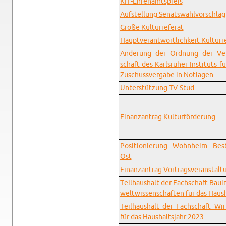
KIT-Eh­ren­amts­preis
Auf­stel­lung Se­nats­wahl­vor­schlag
Größe Kul­tur­re­fe­rat
Haupt­ver­ant­wort­lich­keit Kul­tur­re
Än­de­rung der Ord­nung der Ver­f
schaft des Karls­ru­her In­sti­tuts f
Zu­schuss­ver­ga­be in Not­la­gen
Un­ter­stüt­zung TV-Stud
Fi­nanz­an­trag Kul­tur­för­de­rung
Po­si­tio­nie­rung Wohn­heim Be­
Ost
Fi­nanz­an­trag Vor­trags­ver­an­stal
Teil­haus­halt der Fach­schaft Bau­
welt­wis­sen­schaf­ten für das Haus­
Teil­haus­halt der Fach­schaft Wirt
für das Haus­halts­jahr 2023