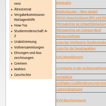
MyHe­alth
renz
Äl­tes­ten­rat
Müll­schlu­cker – Nein danke!
Ver­ga­be­kom­mis­si­on
Mit­tel Aus­schrei­bung BfH und D
Not­la­gen­hil­fe
Men­sa­prei­se an Um­welt­be­las­tung
How-Tos
Men­sa­prei­se am Cam­pus Nord
Stu­die­ren­den­schaft A-
Z
Men­sa-Um­fra­ge
Ur­ab­stim­mung
Logo der Ver­fass­ten Stu­die­ren­de
Voll­ver­samm­lun­gen
Liste für die Se­nats­wah­len
Eh­run­gen und Aus­
LHG-No­vel­lie­rung
zeich­nun­gen
Gre­mi­en
Lern­räu­me in der vor­le­sungs­frei­
Wah­len
Ge­schich­te
Lern­plät­ze
Leit­fa­den Groß­för­de­rung von Ho
Las­ten­rat­sat­zung
KVV-Be­schei­ni­gung