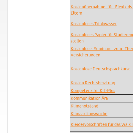
Kos­ten­über­nah­me für Fle­xi­kids
El­tern
Kos­ten­lo­ses Trink­was­ser
Kos­ten­lo­ses Pa­pier für Stu­die­re
stel­len
Kos­ten­lo­se Se­mi­na­re zum T
Ver­si­che­run­gen
Kos­ten­lo­se Deutsch­sprach­kur­se
Kos­ten Rechts­be­ra­tung
Kom­pe­tenz für KIT-Plus
Kom­mu­ni­ka­ti­on Ära
Kli­ma­not­stand
Kli­maak­ti­ons­wo­che
Klei­der­vor­schrif­ten für das Walk 