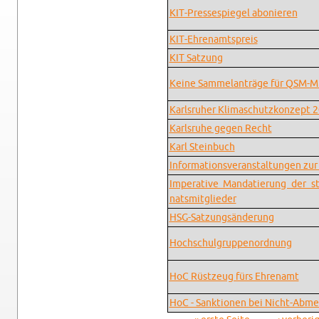
KIT-Pres­se­spie­gel abo­nie­ren
KIT-Eh­ren­amts­preis
KIT Sat­zung
Keine Sam­mel­an­trä­ge für QSM-Mi
Karls­ru­her Kli­ma­schutz­kon­zept 
Karls­ru­he gegen Recht
Karl Stein­buch
In­for­ma­ti­ons­ver­an­stal­tun­gen z
Im­pe­ra­ti­ve Man­da­tie­rung der s
nats­mit­glie­der
HSG-Sat­zungs­än­de­rung
Hoch­schul­grup­pen­ord­nung
HoC Rüst­zeug fürs Eh­ren­amt
HoC - Sank­tio­nen bei Nicht-Ab­me