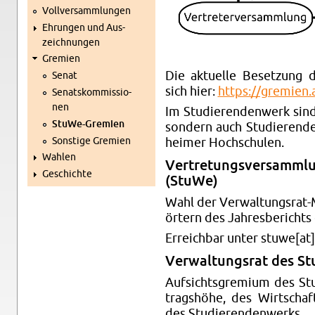
Voll­ver­samm­lun­gen
Eh­run­gen und Aus­
zeich­nun­gen
Gre­mi­en
Die ak­tu­el­le Be­set­zung d
Senat
sich hier:
https://​gremien.​
Se­nats­kom­mis­sio­
nen
Im Stu­die­ren­den­werk sind
Stu­We-Gre­mi­en
son­dern auch Stu­die­ren­d
Sons­ti­ge Gre­mi­en
hei­mer Hoch­schu­len.
Wah­len
Ver­tre­tungs­ver­samm
Ge­schich­te
(StuWe)
Wahl der Ver­wal­tungs­rat-M
ör­tern des Jah­res­be­richts
Er­reich­bar unter stuwe[at]a
Ver­wal­tungs­rat des St
Auf­sichts­gre­mi­um des St
trags­hö­he, des Wirt­schaf
des Stu­die­ren­den­werks