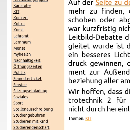
Auf der
Seite zu d
Karl­sruhe
mehr zu finden, o
KIT
Konz­ert
schoben oder abge
Kul­tur
war kurzfristig nic
Kunst
Leit­bild-De­batte 
Lehramt
Lern­raum
gleitet wurde ist d
Mensa
ein besseres Licht
my­health
Nach­haltigkeit
druck gewin­nen, d
Öff­nungszeiten
ment zur Außen­dar
Poli­tik
Se­mes­terticket
beziehung aller am 
Ser­vice
Wir hof­fen, dass d
Sitzung­sein­ladung
Soziales
trotech­nik 2 für
Sport
nicht durch herein
Stel­lenauss­chrei­bung
Stu­di­engebühren
The­men:
KIT
Studieren mit Kind
Studieren­den­schaft