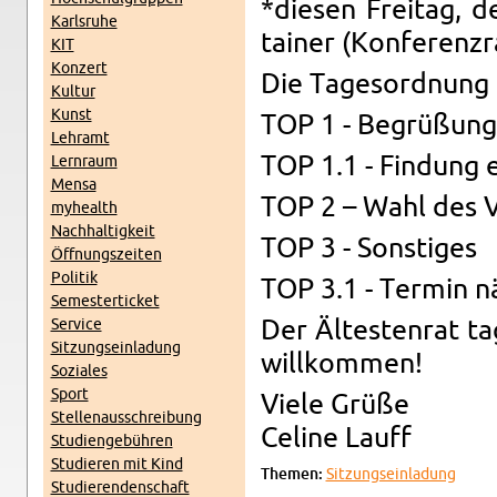
*diesen Fre­itag,
Karl­sruhe
tainer (Kon­feren­z
KIT
Konz­ert
Die Tage­sor­d­nung 
Kul­tur
Kunst
TOP 1 - Begrüßung
Lehramt
TOP 1.1 - Find­ung 
Lern­raum
Mensa
TOP 2 – Wahl des V
my­health
Nach­haltigkeit
TOP 3 - Son­stiges
Öff­nungszeiten
Poli­tik
TOP 3.1 - Ter­min n
Se­mes­terticket
Ser­vice
Der Ältesten­rat ta
Sitzung­sein­ladung
willkom­men!
Soziales
Sport
Viele Grüße
Stel­lenauss­chrei­bung
Ce­line Lauff
Stu­di­engebühren
Studieren mit Kind
The­men:
Sitzung­sein­ladung
Studieren­den­schaft