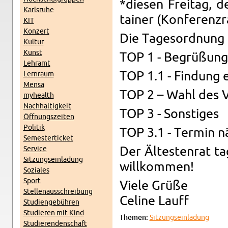
*die­sen Frei­tag,
Karls­ru­he
tai­ner (Kon­fe­renz­
KIT
Kon­zert
Die Ta­ges­ord­nung 
Kul­tur
Kunst
TOP 1 - Be­grü­ßung
Lehr­amt
TOP 1.1 - Fin­dung e
Lern­raum
Mensa
TOP 2 – Wahl des V
myhe­alth
Nach­hal­tig­keit
TOP 3 - Sons­ti­ges
Öff­nungs­zei­ten
Po­li­tik
TOP 3.1 - Ter­min nä
Se­mes­ter­ti­cket
Ser­vice
Der Äl­tes­ten­rat t
Sit­zungs­ein­la­dung
will­kom­men!
So­zia­les
Sport
Viele Grüße
Stel­len­aus­schrei­bung
Ce­li­ne Lauff
Stu­di­en­ge­büh­ren
Stu­die­ren mit Kind
The­men:
Sit­zungs­ein­la­dung
Stu­die­ren­den­schaft