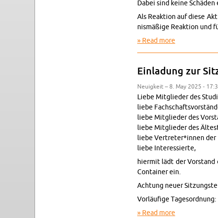
Dabei sind keine Schäden e
Als Reak­tion auf diese Ak­
nismäßige Reak­tion und für
Read more
about State­m
Ein­ladung zur Si
Neuigkeit – 8. May 2025 - 17:
Liebe Mit­glieder des Studi
liebe Fach­schaftsvorständ
liebe Mit­glieder des Vor­s
liebe Mit­glieder des Ältest
liebe Vertreter*innen der 
liebe In­ter­essierte,
hi­er­mit lädt der Vor­sta
Con­tainer ein.
Achtung neuer Sitzung­ster
Vorläufige Tage­sor­d­nung:
Read more
about Ein­lad