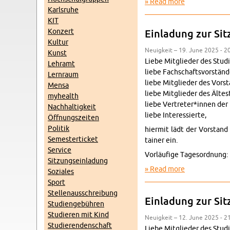
Read more
about Ein­lad
Karl­sruhe
KIT
Konz­ert
Ein­ladung zur Si
Kul­tur
Neuigkeit – 19. June 2025 - 2
Kunst
Liebe Mit­glieder des Studi
Lehramt
liebe Fach­schaftsvorständ
Lern­raum
liebe Mit­glieder des Vor­s
Mensa
liebe Mit­glieder des Ältest
my­health
liebe Vertreter*innen der 
Nach­haltigkeit
liebe In­ter­essierte,
Öff­nungszeiten
Poli­tik
hi­er­mit lädt der Vor­sta
Se­mes­terticket
tainer ein.
Ser­vice
Vorläufige Tage­sor­d­nung:
Sitzung­sein­ladung
Read more
about Ein­lad
Soziales
Sport
Stel­lenauss­chrei­bung
Ein­ladung zur Si
Stu­di­engebühren
Studieren mit Kind
Neuigkeit – 12. June 2025 - 2
Studieren­den­schaft
Liebe Mit­glieder des Studi