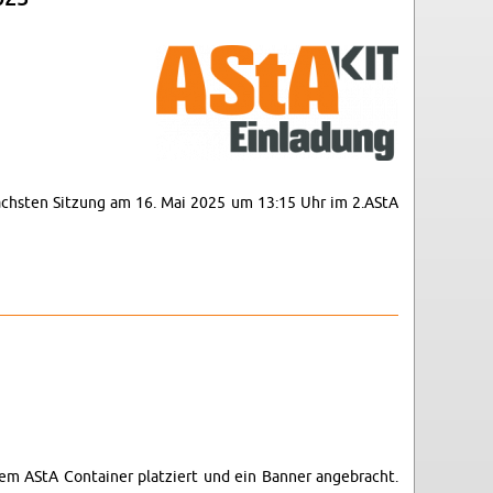
r nächsten Sitzung am 16. Mai 2025 um 13:15 Uhr im 2.​AStA
em AStA Con­tainer platziert und ein Ban­ner ange­bracht.