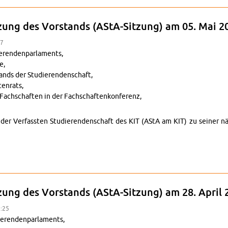
tzung des Vor­stands (AStA-Sitzung) am 05. Mai 2
17
ren­den­par­la­ments,
e,
tands der Studieren­den­schaft,
en­rats,
Fach­schaften in der Fach­schaftenkon­ferenz,
nd der Ver­fassten Studieren­den­schaft des KIT (AStA am KIT) zu seine
ung zur Sitzung des Vor­stands (AStA-Sitzung) am 05. Mai 2025
tzung des Vor­stands (AStA-Sitzung) am 28. April 
1:25
eren­den­par­la­ments,