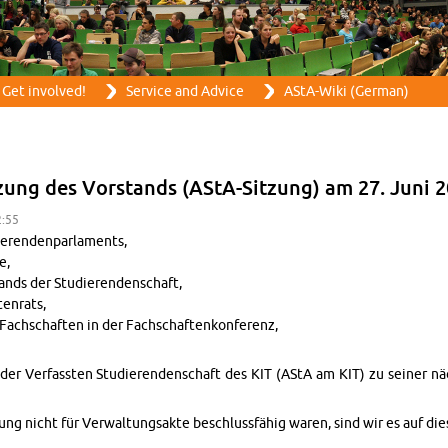
Skip to main content
Get in­volved!
Ser­vice and Ad­vice
AStA-Wiki (Ger­man)
tzung des Vor­stands (AStA-Sitzung) am 27. Juni 
2:55
eren­den­par­la­ments,
e,
tands der Studieren­den­schaft,
en­rats,
Fach­schaften in der Fach­schaftenkon­ferenz,
nd der Ver­fassten Studieren­den­schaft des KIT (AStA am KIT) zu seiner
zung nicht für Ver­wal­tungsakte beschlussfähig waren, sind wir es auf die