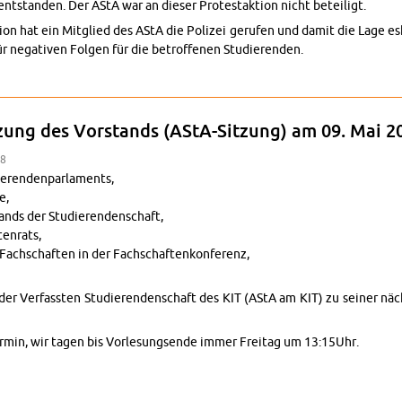
nt­standen. Der AStA war an dieser Protes­tak­tion nicht beteiligt.
tion hat ein Mit­glied des AStA die Polizei gerufen und damit die Lage es­
 neg­a­tiven Fol­gen für die be­trof­fe­nen Studieren­den.
ent
tzung des Vor­stands (AStA-Sitzung) am 09. Mai 2
38
eren­den­par­la­ments,
e,
tands der Studieren­den­schaft,
en­rats,
Fach­schaften in der Fach­schaftenkon­ferenz,
nd der Ver­fassten Studieren­den­schaft des KIT (AStA am KIT) zu seiner 
­min, wir tagen bis Vor­lesungsende immer Fre­itag um 13:15Uhr.
ung zur Sitzung des Vor­stands (AStA-Sitzung) am 09. Mai 2025