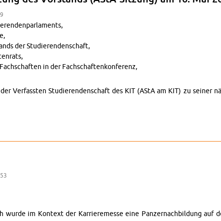
49
eren­den­par­la­ments,
e,
tands der Studieren­den­schaft,
en­rats,
Fach­schaften in der Fach­schaftenkon­ferenz,
nd der Ver­fassten Studieren­den­schaft des KIT (AStA am KIT) zu seine
ung zur Sitzung des Vor­stands (AStA-Sitzung) am 16. Mai 2025
:53
wurde im Kon­text der Kar­ri­eremesse eine Panz­er­nach­bil­dung auf d