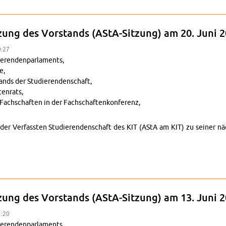
ung zur Sitzung des Vor­stands (AStA-Sitzung) am 27. Juni 2025
tzung des Vor­stands (AStA-Sitzung) am 20. Juni 
0:27
eren­den­par­la­ments,
e,
tands der Studieren­den­schaft,
en­rats,
Fach­schaften in der Fach­schaftenkon­ferenz,
nd der Ver­fassten Studieren­den­schaft des KIT (AStA am KIT) zu seiner
ung zur Sitzung des Vor­stands (AStA-Sitzung) am 20. Juni 2025
tzung des Vor­stands (AStA-Sitzung) am 13. Juni 
1:20
eren­den­par­la­ments,