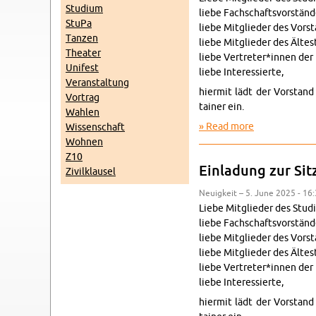
Studium
liebe Fach­schaftsvorständ
StuPa
liebe Mit­glieder des Vor­s
Tanzen
liebe Mit­glieder des Ältest
The­ater
liebe Vertreter*innen der 
Unifest
liebe In­ter­essierte,
Ve­r­anstal­tung
hi­er­mit lädt der Vor­sta
Vor­trag
tainer ein.
Wahlen
Read more
about Ein­lad
Wis­senschaft
Wohnen
Z10
Ein­ladung zur Si
Zivilk­lausel
Neuigkeit – 5. June 2025 - 16
Liebe Mit­glieder des Studi
liebe Fach­schaftsvorständ
liebe Mit­glieder des Vor­s
liebe Mit­glieder des Ältest
liebe Vertreter*innen der 
liebe In­ter­essierte,
hi­er­mit lädt der Vor­sta