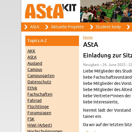
Search
AStA
Ak­tuelle Pro­jekte
Stu­dent body
Search form
Main menu
Home
Top­ics A-Z
You are here
AStA
AKK
Ein­ladung zur Si
AStA
Aus­land
Neuigkeit – 26. June 2025 - 2
Cam­pus
Liebe Mit­glieder des Studi
Cam­pus­garten
liebe Fach­schaftsvorständ
Daten­schutz
liebe Mit­glieder des Vor­s
Ethik
liebe Mit­glieder des Ältest
Fach­schaften
liebe Vertreter*innen der 
Fahrrad
liebe In­ter­essierte,
Flüchtlinge
hi­er­mit lädt der Vor­sta
Fo­rum­srasen
tainer ein.
FSK
Da wir auf der let­zten Sit
HiWi (Ar­beit)
Hochschul­grup­pen