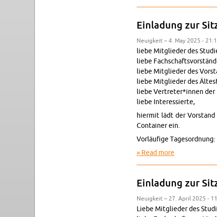
Ein­ladung zur Si
Neuigkeit – 4. May 2025 - 21:
liebe Mit­glieder des Studie
liebe Fach­schaftsvorständ
liebe Mit­glieder des Vor­s
liebe Mit­glieder des Ältest
liebe Vertreter*innen der 
liebe In­ter­essierte,
hi­er­mit lädt der Vor­sta
Con­tainer ein.
Vorläufige Tage­sor­d­nung:
Read more
about Ein­lad
Ein­ladung zur Si
Neuigkeit – 27. April 2025 - 1
Liebe Mit­glieder des Studi