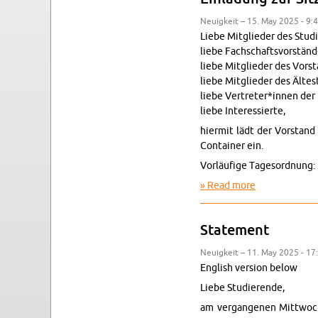
Neuigkeit – 15. May 2025 - 9:
Liebe Mit­glieder des Studi
liebe Fach­schaftsvorständ
liebe Mit­glieder des Vor­s
liebe Mit­glieder des Ältest
liebe Vertreter*innen der 
liebe In­ter­essierte,
hi­er­mit lädt der Vor­sta
Con­tainer ein.
Vorläufige Tage­sor­d­nung:
Read more
about Ein­lad
State­ment
Neuigkeit – 11. May 2025 - 17
Eng­lish ver­sion below
Liebe Studierende,
am ver­gan­genen Mittwoch 