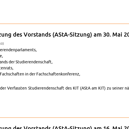
ng zur Sitzung des Vor­stands (AStA-Sitzung) am 5. Juni 2025
tzung des Vor­stands (AStA-Sitzung) am 30. Mai 2
:48
eren­den­par­la­ments,
e,
tands der Studieren­den­schaft,
en­rats,
Fach­schaften in der Fach­schaftenkon­ferenz,
nd der Ver­fassten Studieren­den­schaft des KIT (AStA am KIT) zu seine
ung zur Sitzung des Vor­stands (AStA-Sitzung) am 30. Mai 2025
tzung des Vor­stands (AStA-Sitzung) am 16. Mai 2