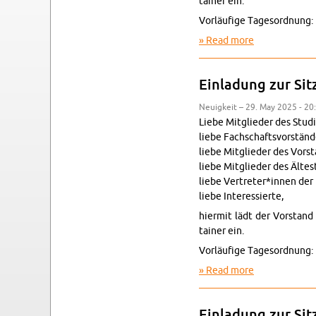
tainer ein.
Vorläufige Tage­sor­d­nung:
Read more
about Ein­ladu
Ein­ladung zur Si
Neuigkeit – 29. May 2025 - 20
Liebe Mit­glieder des Studi
liebe Fach­schaftsvorständ
liebe Mit­glieder des Vor­s
liebe Mit­glieder des Ältest
liebe Vertreter*innen der 
liebe In­ter­essierte,
hi­er­mit lädt der Vor­sta
tainer ein.
Vorläufige Tage­sor­d­nung:
Read more
about Ein­lad
Ein­ladung zur Si