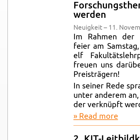
Forschungs­the
wer­den
Neuigkeit – 11. No­vem
Im Rah­men der a
feier am Sam­stag,
elf Fakultätsleh
freuen uns darübe
Preisträgern!
In seiner Rede spr
unter an­derem an,
der verknüpft wer­
Read more
about Fors
2. KIT-Leit­bild