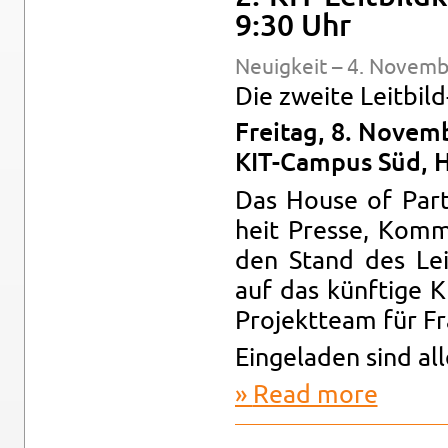
9:30 Uhr
Neuigkeit – 4. No­vem­
Die zweite Leit­bil
Fre­itag, 8. No­vem
KIT-Cam­pus Süd, 
Das House of Par­tic
heit Presse, Kom­m
den Stand des Leit
auf das künftige KI
Pro­jek­t­team für 
Ein­ge­laden sind a
Read more
about 2. KIT