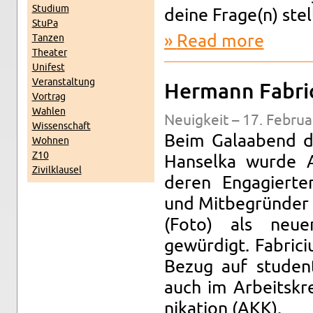
Studium
deine Frage(n) stel
StuPa
Read more
Tanzen
about Präsi
The­ater
Unifest
Ve­r­anstal­tung
Her­mann Fabri
Vor­trag
Wahlen
Neuigkeit – 17. Feb­ru­
Wis­senschaft
Beim Galaabend de
Wohnen
Z10
Hanselka wurde A
Zivilk­lausel
deren En­gagierte
und Mit­begründer 
(Foto) als neu
gewürdigt. Fabri­ci
Bezug auf stu­den­
auch im Ar­beit­sk
nika­tion (AKK).