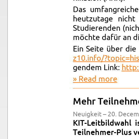
Das um­fan­gre­ich
heutzu­tage nich
Studieren­den (nic
möchte dafür an di
Ein Seite über die
z10.​info/?​top​ic=his​
gen­dem Link:
http:
Read more
about Her­
Mehr Teil­nehme
Neuigkeit – 20. De­cem
KIT-Leit­bild­wahl
Teil­nehmer-Plus ve