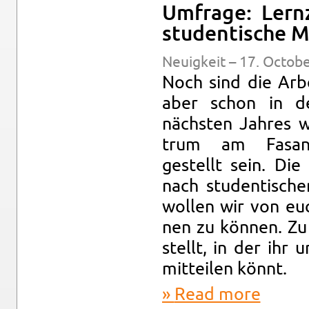
Um­frage: Lern
stu­den­tis­che 
Neuigkeit – 17. Oc­to­b
Noch sind die Ar­b
aber schon in de
nächsten Jahres w
trum am Fasa­nen
gestellt sein. Di
nach stu­den­tis­ch
wollen wir von euch
nen zu können. Z
stellt, in der ihr
mit­teilen könnt.
Read more
about Um­f
erwünscht