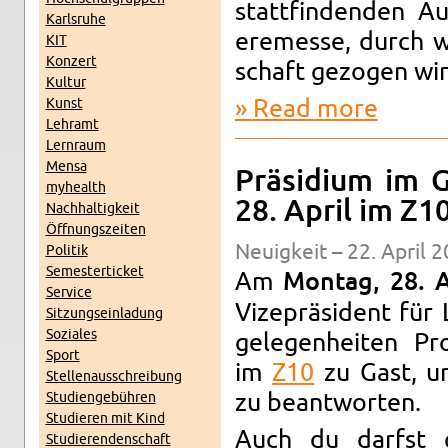
stat­tfind­en­den A
Karl­sruhe
eremesse, durch we
KIT
Konz­ert
schaft gezo­gen wir
Kul­tur
Kunst
Read more
about Zers
Lehramt
Lern­raum
Mensa
Präsid­ium im 
my­health
28. April im Z1
Nach­haltigkeit
Öff­nungszeiten
Neuigkeit – 22. April 2
Poli­tik
Se­mes­terticket
Am
Mon­tag, 28. 
Ser­vice
Vizepräsident für
Sitzung­sein­ladung
Soziales
gele­gen­heiten Pr
Sport
im
Z10
zu Gast, um
Stel­lenauss­chrei­bung
Stu­di­engebühren
zu beant­worten.
Studieren mit Kind
Auch du darfst 
Studieren­den­schaft