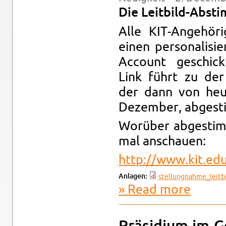
Die Leit­bild-Ab­st
Alle KIT-Angehör
einen per­son­al­is
Ac­count geschic
Link führt zu der 
der dann von heute
Dezem­ber, abges­t
Worüber abges­tim
mal an­schauen:
http://​www.​kit.​e
An­la­gen:
stel­lung­nahme_leit­b
Read more
about Leit­