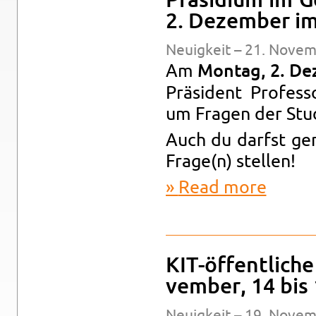
Präsid­ium im G
2. Dezem­ber i
Neuigkeit – 21. No­vem
Am
Mon­tag, 2. D
Präsident Pro­fes
um Fra­gen der Stu
Auch du darfst ge
Frage(n) stellen!
Read more
about Präsi
KIT-öffentliche
vem­ber, 14 bis
Neuigkeit – 19. No­vem