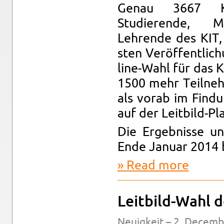
Genau 3667 KI
Studierende, Mi­t
Lehrende des KIT, 
sten Veröffentlich
line-Wahl für das K
1500 mehr Teil­neh
als vorab im Find­u
auf der Leit­bild-Pl
Die Ergeb­nisse un
Ende Jan­uar 2014 
Read more
about Mehr 
Leit­bild-Wahl 
Neuigkeit – 2. De­cem­