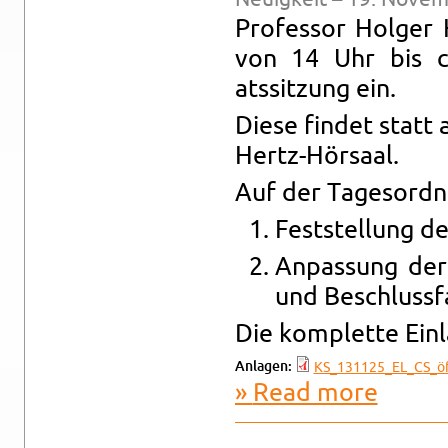
Pro­fes­sor Hol­ger
von 14 Uhr bis c
atssitzung ein.
Diese findet statt
Hertz-Hörsaal.
Auf der Tage­sor­d­
Fest­stel­lung d
An­pas­sung de
und Beschlussf
Die kom­plette Ein
An­la­gen:
KS_131125_EL_CS_öff
Read more
about KIT-ö