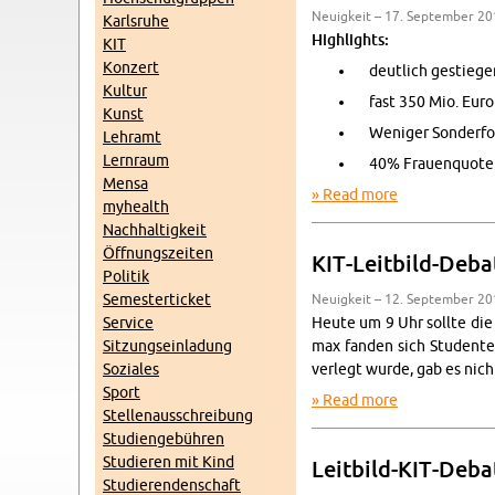
Neuigkeit – 17. Sep­tem­ber 20
Karl­sruhe
High­lights:
KIT
Konz­ert
deut­lich gestiegen
Kul­tur
fast 350 Mio. Euro 
Kunst
Weniger Son­der­for
Lehramt
Lern­raum
40% Frauen­quote be
Mensa
Read more
about Bericht 
my­health
Nach­haltigkeit
Öff­nungszeiten
KIT-Leit­bild-De­ba
Poli­tik
Se­mes­terticket
Neuigkeit – 12. Sep­tem­ber 20
Ser­vice
Heute um 9 Uhr sollte die K
Sitzung­sein­ladung
max fan­den sich Stu­den­te
Soziales
ver­legt wurde, gab es nich
Sport
Read more
about KIT-Leit
Stel­lenauss­chrei­bung
Stu­di­engebühren
Studieren mit Kind
Leit­bild-KIT-De­b
Studieren­den­schaft