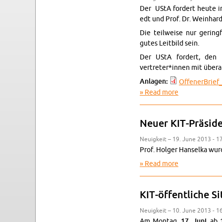
Der UStA fordert heute in e
edt und Prof. Dr. Wein­hard
Die teil­weise nur ger­in
gutes Leit­bild sein.
Der UStA fordert, den Pr
vertreter*innen mit übe­rar
An­la­gen:
Of­fener­Brief_
Read more
about KIT Leit­
Neuer KIT-Präside
Neuigkeit – 19. June 2013 - 1
Prof. Hol­ger Hanselka wur
Read more
about Neuer K
KIT-öffentliche S
Neuigkeit – 10. June 2013 - 1
Am Mon­tag,
17. Juni
, ab