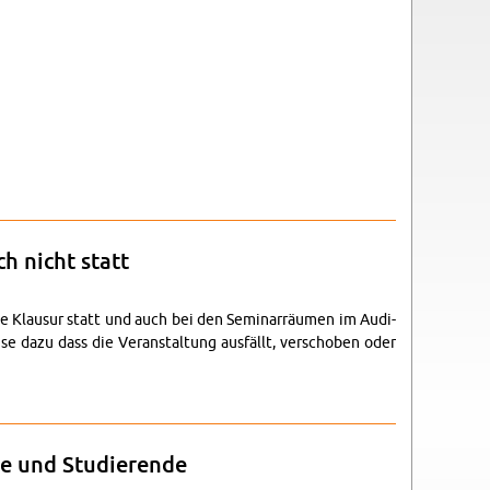
ch nicht statt
ine Klausur statt und auch bei den Sem­i­narräumen im Au­di­
se dazu dass die Ve­r­anstal­tung ausfällt, ver­schoben oder
t
gte und Studierende