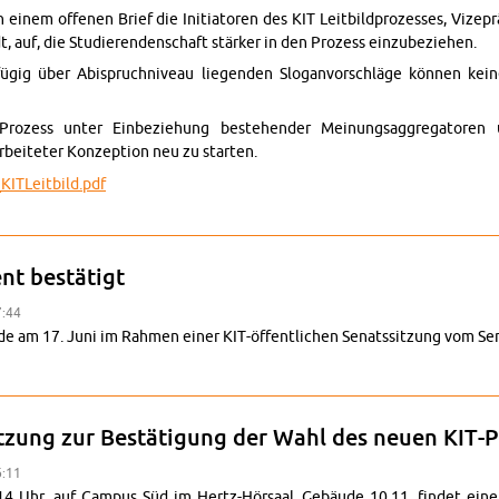
inem of­fe­nen Brief die Ini­tia­toren des KIT Leit­bild­prozesses, Vizepr
t, auf, die Studieren­den­schaft stärker in den Prozess einzubeziehen.
gfügig über Abis­pruch­niveau liegen­den Slo­gan­vorschläge können kei
ozess unter Ein­beziehung beste­hen­der Mei­n­ungsag­gre­ga­toren u
­beit­eter Konzep­tion neu zu starten.
K­ITLeit­bild.pdf
bild­prozess: of­fener Brief des UStA an die Ini­tia­toren
nt bestätigt
7:44
de am 17. Juni im Rah­men einer KIT-öffentlichen Sen­atssitzung vom Sen
IT-Präsident bestätigt
itzung zur Bestäti­gung der Wahl des neuen KIT-P
6:11
 14 Uhr, auf Cam­pus Süd im Hertz-Hörsaal, Gebäude 10.11, findet eine