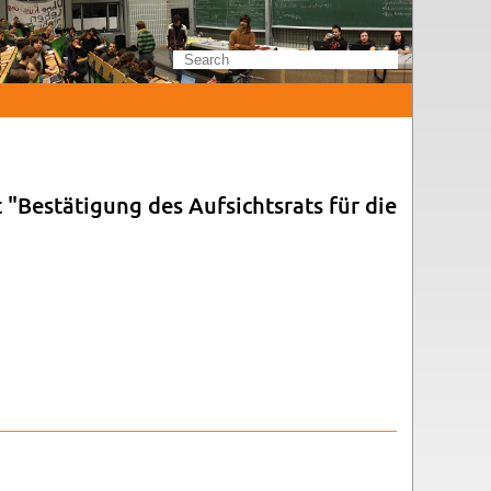
"Bestäti­gung des Auf­sicht­srats für die
des Auf­sicht­srats für die Po­si­tion des Vize-Präsiden­ten