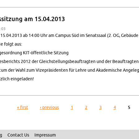
tssitzung am 15.04.2013
7:03
5.04.2013 ab 14:00 Uhr am Cam­pus Süd im Sen­atssaal (2. OG, Gebäude 1
e folgt aus:
ge­sor­d­nung KIT-öffentliche Sitzung
­berichts 2012 der Gle­ich­stel­lungs­beauf­tragten und der Beauf­tragten f
tum der Wahl zum Vizepräsiden­ten für Lehre und Akademis­che An­gele­
zlich ein­ge­laden!
iche Sen­atssitzung am 15.04.2013
« first
‹ pre­vi­ous
1
2
3
4
5
ng
Con­tact Us
Im­pres­sum