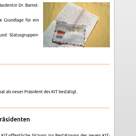
äsidentin Dr. Barn­st­
ne Grund­lage für ein
nd Sta­tus­grup­pen­
at als neuer Präsident des KIT bestätigt.
räsiden­ten
 KIT-öffentliche Sitzung zur Bestäti­gung des neuen KIT-