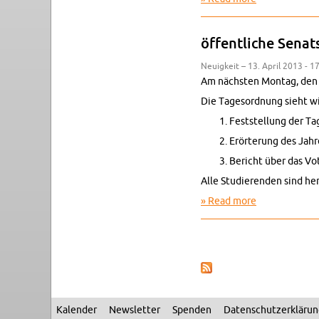
öffentliche Sen­a
Neuigkeit – 13. April 2013 - 1
Am nächsten Mon­tag, den 1
Die Tage­sor­d­nung sieht wi
Fest­stel­lung der Ta
Erörterung des Jahres
Bericht über das Vo
Alle Studieren­den sind her­
Read more
about öffentl
Pages
Kalen­der
Newslet­ter
Spenden
Daten­schutzerkläru