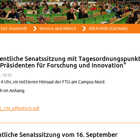
Skip to main content
Get in­volved!
Ser­vice and Ad­vice
AStA-Wiki (Ger­man)
entliche Sen­atssitzung mit Tage­sor­d­nungspunkt 
e-Präsiden­ten für Forschung und In­no­va­tion"
 - 19:35
 14 Uhr, im mit­tleren Hörsaal der FTU am Cam­pus Nord.
ch im An­hang.
_CN_öffentlich.​pdf
ng KIT-öffentliche Sen­atssitzung mit Tage­sor­d­nungspunkt "Bestäti­gung 
und In­no­va­tion"
ntliche Sen­atssitzung vom 16. Sep­tem­ber