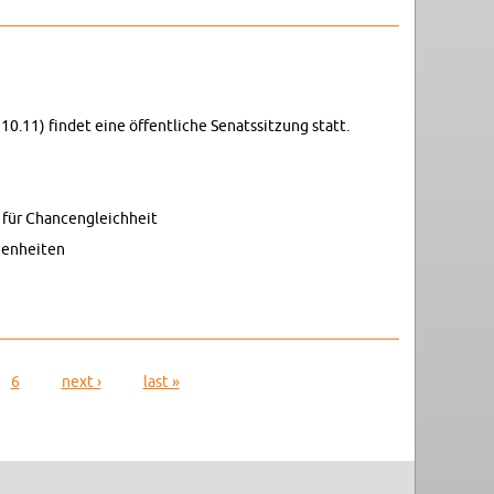
0.11) findet eine öffentliche Sen­atssitzung statt.
ür Chan­cen­gle­ich­heit
gen­heiten
6
next ›
last »