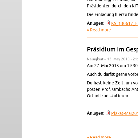
Präsiden­ten durch den KIT
Die Ein­ladung hi­erzu find
An­la­gen:
KS_130617_EL
Read more
about KIT-öff
Präsid­ium im Ges
Neuigkeit – 15. May 2013 - 21
Am 27. Mai 2013 um 19:30 U
Auch du darfst gerne vor­
Du hast keine Zeit, um vo
posten Prof. Um­bachs Antw
Ort mitzud­isku­tieren.
An­la­gen:
Plakat-​Mai201
Read more
about Präsid­