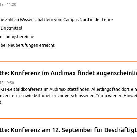
13 - 11:20
e Zahl an Wis­senschaftlern vom Cam­pus Nord in der Lehre
Drittmit­tel
schungs­bere­iche
i Neu­beru­fun­gen er­re­icht
- KIT-öffentliche Sen­atssitzung vom 16. Sep­tem­ber
tte: Kon­ferenz im Au­di­max findet au­gen­schein­li
13 - 9:50
IT-Leit­bild­kon­ferenz im Au­di­max stat­tfinden. Allerd­ings fand dort e
n­vertreter sowie Mi­tar­beiter vor ver­schlosse­nen Türen wieder. Hin­wei
t.
­bild-De­batte: Kon­ferenz im Au­di­max findet au­gen­schein­lich nicht stat
atte: Kon­ferenz am 12. Sep­tem­ber für Beschäfti