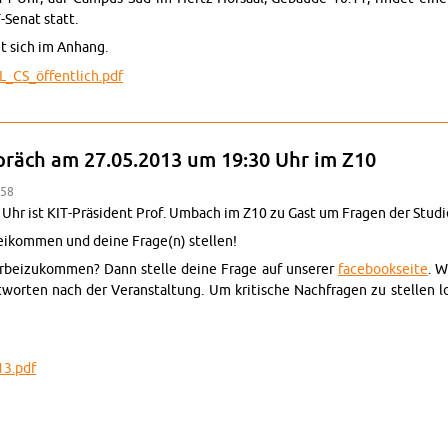
-Senat statt.
et sich im An­hang.
_CS_öffentlich.​pdf
entliche Sitzung zur Bestäti­gung der Wahl des neuen KIT-Präsiden­ten
präch am 27.05.2013 um 19:30 Uhr im Z10
:58
hr ist KIT-Präsident Prof. Um­bach im Z10 zu Gast um Fra­gen der Studi
beikom­men und deine Frage(n) stellen!
r­beizukom­men? Dann stelle deine Frage auf un­serer
face­book­seite
. W
orten nach der Ve­r­anstal­tung. Um kri­tis­che Nach­fra­gen zu stellen 
3.​pdf
ium im Gespräch am 27.05.2013 um 19:30 Uhr im Z10