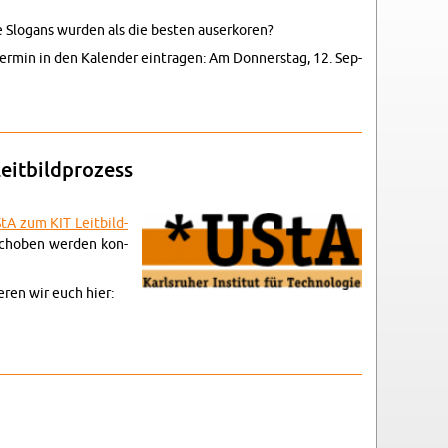
 Slo­gans wur­den als die besten auserko­ren?
Ter­min in den Kalen­der ein­tra­gen: Am Don­ner­stag, 12. Sep­
ierende
it­bild­prozess
StA zum KIT Leit­bild­
schoben wer­den kon­
eren wir euch hier:
ss