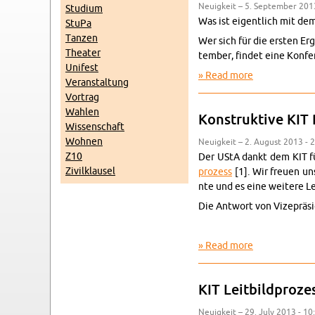
Neuigkeit – 5. Sep­tem­ber 201
Studium
Was ist eigentlich mit dem
StuPa
Tanzen
Wer sich für die er­sten Erg
The­ater
tem­ber, findet eine Kon­fe
Unifest
Read more
about Leit­bil
Ve­r­anstal­tung
Vor­trag
Wahlen
Kon­struk­tive KIT
Wis­senschaft
Wohnen
Neuigkeit – 2. Au­gust 2013 - 
Z10
Der UStA dankt dem KIT für
Zivilk­lausel
prozess
[1]. Wir freuen un
nte und es eine weit­ere Le
Die Antwort von Vizepräside
Read more
about Kon­stru
KIT Leit­bild­proze
Neuigkeit – 29. July 2013 - 10