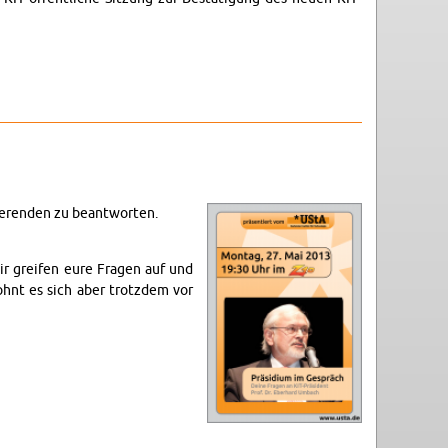
eren­den zu beant­worten.
ir greifen eure Fra­gen auf und
lohnt es sich aber trotz­dem vor