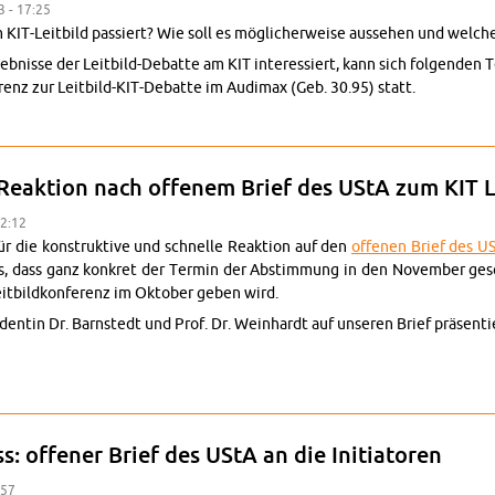
3 - 17:25
 KIT-Leit­bild passiert? Wie soll es möglicher­weise ausse­hen und welche
eb­nisse der Leit­bild-De­batte am KIT in­ter­essiert, kann sich fol­gen­den 
renz zur Leit­bild-KIT-De­batte im Au­di­max (Geb. 30.95) statt.
d-KIT-De­batte: Kon­ferenz am 12. Sep­tem­ber für Beschäftigte und Stud
 Reak­tion nach of­fenem Brief des UStA zum KIT Le
22:12
 die kon­struk­tive und schnelle Reak­tion auf den
of­fe­nen Brief des U
s, dass ganz konkret der Ter­min der Ab­stim­mung in den No­vem­ber ge
it­bild­kon­ferenz im Ok­to­ber geben wird.
ntin Dr. Barn­st­edt und Prof. Dr. Wein­hardt auf un­seren Brief präsen­ti
k­tive KIT Reak­tion nach of­fenem Brief des UStA zum KIT Leit­bild­proze
ss: of­fener Brief des UStA an die Ini­tia­toren
:57