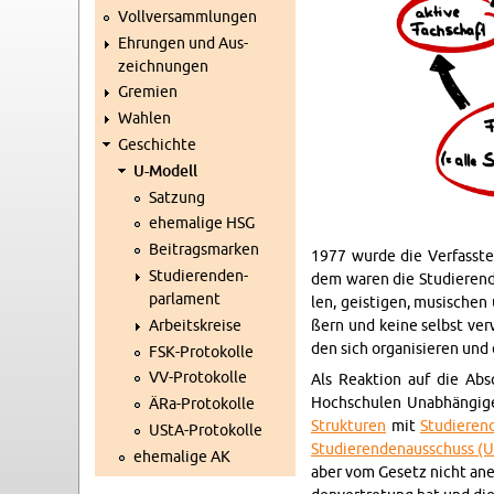
Voll­ver­samm­lun­gen
Eh­run­gen und Aus­
zeich­nun­gen
Gre­mi­en
Wah­len
Ge­schich­te
U-Mo­dell
Sat­zung
ehe­ma­li­ge HSG
Bei­trags­mar­ken
1977 wurde die Ver­fass­te 
Stu­die­ren­den­
dem waren die Stu­die­ren­d
par­la­ment
len, geis­ti­gen, mu­si­schen
Ar­beits­krei­se
ßern und keine selbst ver­w
den sich or­ga­ni­sie­ren un
FSK-Pro­to­kol­le
VV-Pro­to­kol­le
Als Re­ak­ti­on auf die Ab­
Hoch­schu­len Un­ab­hän­gi­g
ÄRa-Pro­to­kol­le
Struk­tu­ren
mit
Stu­die­ren
US­tA-Pro­to­kol­le
Stu­die­ren­den­aus­schuss (
ehe­ma­li­ge AK
aber vom Ge­setz nicht an­er­