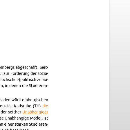
m­bergs ab­ge­schafft. Seit­
„zur För­de­rung der so­zia­
hoch­schul-)po­li­tisch zu äu­
n, in denen die Stu­die­ren­
ba­den-würt­tem­ber­gi­schen
er­si­tät Karls­ru­he (TH)
die
(der seit­her
Un­ab­hän­gi­ger
te Un­ab­hän­gi­ge Mo­dell ist
an einer star­ken Stu­die­ren­