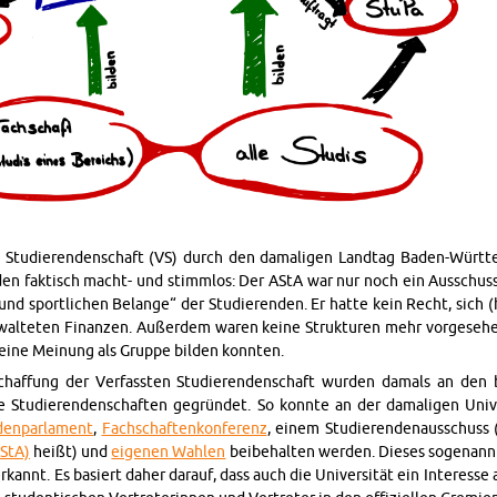
Stu­die­ren­den­schaft (VS) durch den da­ma­li­gen Land­tag Ba­den-Würt­te
en fak­tisch macht- und stimm­los: Der AStA war nur noch ein Aus­schuss 
 und sport­li­chen Be­lan­ge“ der Stu­die­ren­den. Er hatte kein Recht, sich (
al­te­ten Fi­nan­zen. Au­ßer­dem waren keine Struk­tu­ren mehr vor­ge­se­he
d eine Mei­nung als Grup­pe bil­den konn­ten.
schaf­fung der Ver­fass­ten Stu­die­ren­den­schaft wur­den da­mals an den 
e Stu­die­ren­den­schaf­ten ge­grün­det. So konn­te an der da­ma­li­gen Uni­v
­den­par­la­ment
,
Fach­schaf­ten­kon­fe­renz
, einem Stu­die­ren­den­aus­schuss 
UStA)
heißt) und
ei­ge­nen Wah­len
bei­be­hal­ten wer­den. Die­ses so­ge­nann­
kannt. Es ba­siert daher dar­auf, dass auch die Uni­ver­si­tät ein In­ter­es­se 