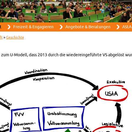
Direkt zum Inhalt
t
Frei­zeit & En­ga­gie­ren
An­ge­bo­te & Be­ra­tun­gen
AStA-
ft
»
Ge­schich­te
en zum U-Mo­dell, dass 2013 durch die wie­der­ein­ge­führ­te VS ab­ge­löst wu