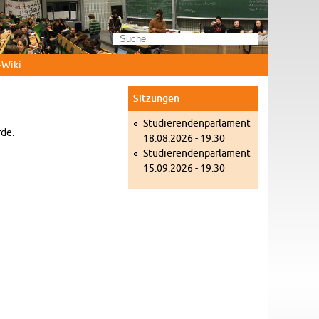
Wi­ki
Sit­zun­gen
Stu­die­ren­den­par­la­ment
rde.
18.08.2026 - 19:30
Stu­die­ren­den­par­la­ment
15.09.2026 - 19:30