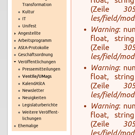
float, stri
Trans­for­ma­ti­on
(Zeile
30
Kul­tur
les/field/mo­
IT
Uni­fest
Warning
: num
An­ge­stell­te
float, stri
Ar­beits­pro­gramm
(Zeile
30
AStA-Pro­to­kol­le
Ge­schäfts­ord­nung
les/field/mo­
Ver­öf­fent­li­chun­gen
Warning
: num
Pres­se­mit­tei­lun­gen
float, stri
Ven­ti­le/UMags
Ka­len­dAStA
(Zeile
30
News­let­ter
les/field/mo­
Neu­ig­kei­ten
Warning
: num
Le­gis­la­tur­be­rich­te
Wei­te­re Ver­öf­fent­
float, stri
li­chun­gen
(Zeile
30
Ehe­ma­li­ge
les/field/mo­