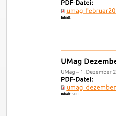
PDF-Da­tei:
um­a­g_­fe­bru­ar­
In­halt:
UMag De­zem­b
UMag – 1. De­zem­ber 2
PDF-Da­tei:
um­a­g_­de­zem­b
In­halt:
500