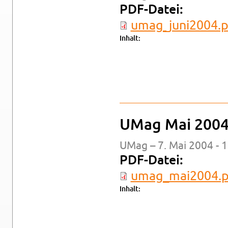
PDF-Da­tei:
um­a­g_ju­n­i2004.
In­halt:
UMag Mai 200
UMag – 7. Mai 2004 - 
PDF-Da­tei:
um­a­g_­mai2004.
In­halt: