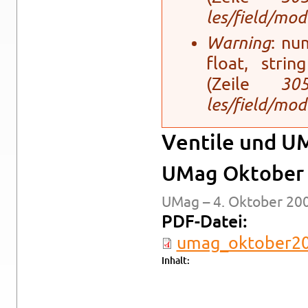
les/field/mo­
Warning
: num
float, stri
(Zeile
30
les/field/mo­
Ven­ti­le und 
UMag Ok­to­ber
UMag – 4. Ok­to­ber 20
PDF-Da­tei:
um­a­g_ok­to­ber2
In­halt: