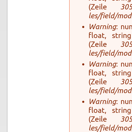
(Zeile
30
les/field/mo­
Warning
: num
float, stri
(Zeile
30
les/field/mo­
Warning
: num
float, stri
(Zeile
30
les/field/mo­
Warning
: num
float, stri
(Zeile
30
les/field/mo­