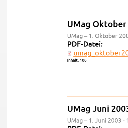
UMag Ok­to­ber
UMag – 1. Ok­to­ber 200
PDF-Da­tei:
um­a­g_ok­to­ber2
In­halt:
100
UMag Juni 200
UMag – 1. Juni 2003 - 