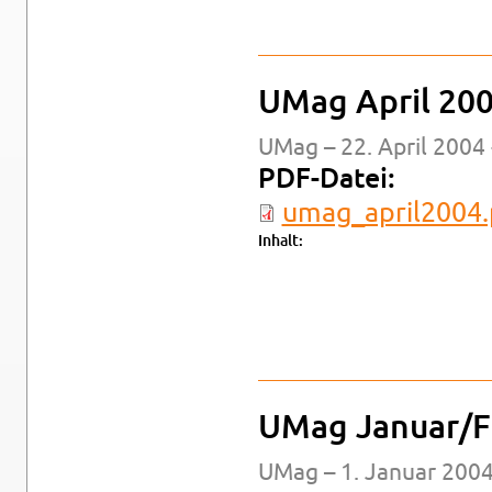
UMag April 20
UMag – 22. April 2004 
PDF-Da­tei:
um­a­g_a­pril2004
In­halt:
UMag Ja­nu­ar/F
UMag – 1. Ja­nu­ar 2004