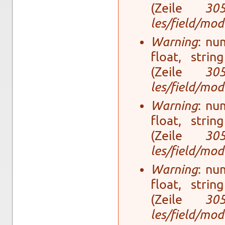
(Zeile
30
les/field/mo­
Warning
: num
float, stri
(Zeile
30
les/field/mo­
Warning
: num
float, stri
(Zeile
30
les/field/mo­
Warning
: num
float, stri
(Zeile
30
les/field/mo­