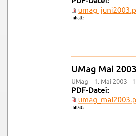
PDF-Da­tei:
um­a­g_ju­n­i2003.
In­halt:
UMag Mai 200
UMag – 1. Mai 2003 - 1
PDF-Da­tei:
um­a­g_­mai2003.
In­halt: