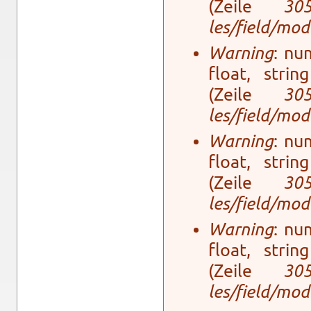
(Zeile
30
les/field/mo­
Warning
: num
float, stri
(Zeile
30
les/field/mo­
Warning
: num
float, stri
(Zeile
30
les/field/mo­
Warning
: num
float, stri
(Zeile
30
les/field/mo­