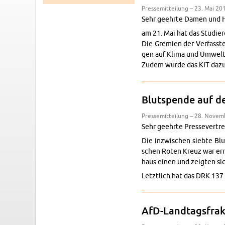
Pres­se­mit­tei­lung – 23. Mai 20
Sehr ge­ehr­te Damen und H
am 21. Mai hat das Stu­die­re
Die Gre­mi­en der Ver­fass­t
gen auf Klima und Um­welt 
Zudem wurde das KIT dazu au
Blut­spen­de auf d
Pres­se­mit­tei­lung – 28. No­ve
Sehr ge­ehr­te Pres­se­ver­tr
Die in­zwi­schen sieb­te Blut
schen Roten Kreuz war er­ne
haus einen und zeig­ten sic
Letzt­lich hat das DRK 137
AfD-Land­tags­frak­