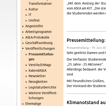
„Mit dem An­stieg der Stu­di
Trans­for­ma­ti­on
vom AStA am KIT. „Die stei­g
Kul­tur
die Stu­die­ren­den wer­den 
IT
Uni­fest
An­ge­stell­te
Ar­beits­pro­gramm
AStA-Pro­to­kol­le
Pres­se­mit­tei­lun
Ge­schäfts­ord­nung
Pres­se­mit­tei­lung – 19. Juni 2
Ver­öf­fent­li­chun­gen
Sehr ge­ehr­te Damen und H
Pres­se­mit­tei­lun­
gen
Die Ver­fass­te Stu­die­ren
„25 Jahre - 25 Ak­tio­nen“.
Ven­ti­le/UMags
Al­ler­dings be­dau­ert die V
Ka­len­dAStA
sind.
News­let­ter
Mit freund­li­chen Grü­ßen,
Neu­ig­kei­ten
Der Vor­stand der Stu­die­re
Le­gis­la­tur­be­rich­te
Wei­te­re Ver­öf­fent­
li­chun­gen
Kli­ma­not­stand aus
Ehe­ma­li­ge