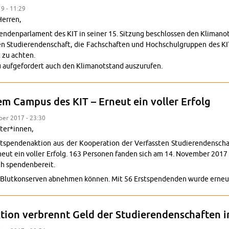
19 - 11:29
er­ren,
n­den­par­la­ment des KIT in sei­ner 15. Sit­zung be­schlos­sen den Kli­ma­not­
en Stu­die­ren­den­schaft, die Fach­schaf­ten und Hoch­schul­grup­pen des KI
zu ach­ten.
f­ge­for­dert auch den Kli­ma­not­stand aus­zu­ru­fen.
em Cam­pus des KIT – Er­neut ein vol­ler Er­folg
m­ber 2017 - 23:30
e­ter*innen,
­spen­den­ak­ti­on aus der Ko­ope­ra­ti­on der Ver­fass­ten Stu­die­ren­den­sc
ut ein vol­ler Er­folg. 163 Per­so­nen fan­den sich am 14. No­vem­ber 2017
h spen­den­be­reit.
 Blut­kon­ser­ven ab­neh­men kön­nen. Mit 56 Erst­spen­den­den wurde er­n
ti­on ver­brennt Geld der Stu­die­ren­den­schaf­ten