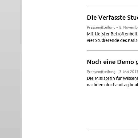
Die Ver­fass­te Stu
Pres­se­mit­tei­lung – 8. No­vem
Mit tiefs­ter Be­trof­fen­he
vier Stu­die­ren­de des Karls­r
Noch eine Demo ge
Pres­se­mit­tei­lung – 3. Mai 201
Die Mi­nis­te­rin für Wis­s
nach­dem der Land­tag heute