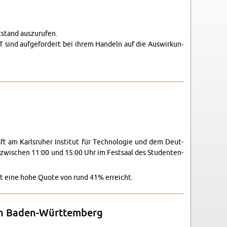
stand aus­zu­ru­fen.
T sind auf­ge­for­dert bei ihrem Han­deln auf die Aus­wir­kun­
haft am Karls­ru­her In­sti­tut für Tech­no­lo­gie und dem Deut­
 zwi­schen 11:00 und 15:00 Uhr im Fest­saal des Stu­den­ten­
eut eine hohe Quote von rund 41% er­reicht.
 in Ba­den-Würt­tem­berg