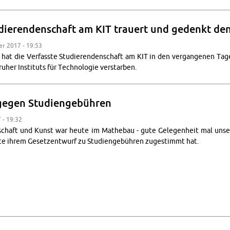
­die­ren­den­schaft am KIT trau­ert und ge­denkt de
­ber 2017 - 19:53
it hat die Ver­fass­te Stu­die­ren­den­schaft am KIT in den ver­gan­ge­nen Ta
u­her In­sti­tuts für Tech­no­lo­gie ver­star­ben.
gen Stu­di­en­ge­büh­ren
7 - 19:32
en­schaft und Kunst war heute im Mathe­bau - gute Ge­le­gen­heit mal un­se
 ihrem Ge­setz­ent­wurf zu Stu­di­en­ge­büh­ren zu­ge­stimmt hat.