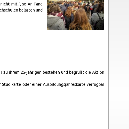
ng nicht mit.“, so An Tang
ch­schu­len be­las­ten und
H zu ihrem 25-jäh­ri­gen be­ste­hen und be­grüßt die Ak­ti­on
Stu­di­kar­te oder einer Aus­bil­dungs­jah­res­kar­te ver­füg­bar