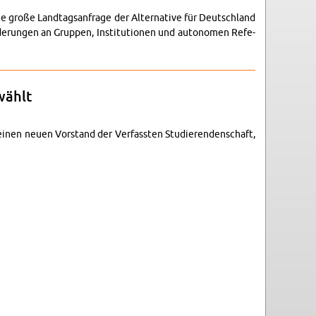
große Land­tags­an­fra­ge der Al­ter­na­ti­ve für Deutsch­land
r­de­run­gen an Grup­pen, In­sti­tu­tio­nen und au­to­no­men Re­fe­
wählt
 einen neuen Vor­stand der Ver­fass­ten Stu­die­ren­den­schaft,