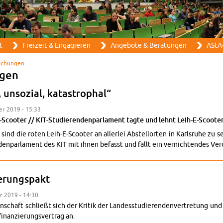
Direkt zum Inhalt
t
Frei­zeit & En­ga­gie­ren
An­ge­bo­te & Be­ra­tun­gen
AStA-
li­chun­gen
n­gen
un­so­zi­al, ka­ta­stro­phal“
­ber 2019 - 15:33
-Scoo­ter // KIT-Stu­die­ren­den­par­la­ment tagte und lehnt Leih-E-Scoo­te
ind die roten Leih-E-Scoo­ter an al­ler­lei Ab­stell­or­ten in Karls­ru­he zu
den­par­la­ment des KIT mit ihnen be­fasst und fällt ein ver­nich­ten­des Ver­
ie­rungs­pakt
ber 2019 - 14:30
en­schaft schließt sich der Kri­tik der Lan­des­stu­die­ren­den­ver­tre­tung und 
­nan­zie­rungs­ver­trag an.