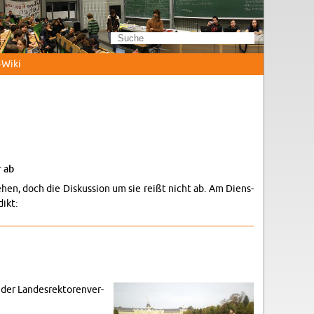
Wi­ki
r ab
 sehen, doch die Dis­kus­si­on um sie reißt nicht ab. Am Diens­
dikt:
der Lan­des­rek­to­ren­ver­