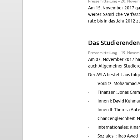
Pres­se­mit­tei­lung – 20. No­ve
Am 15. No­vem­ber 2017 gab d
wei­ter. Sämt­li­che Ver­fass­
ra­te bis in das Jahr 2012 zu
Das Stu­die­ren­de
Pres­se­mit­tei­lung – 19. No­ve
Am 07. No­vem­ber 2017 hat d
auch All­ge­mei­ner Stu­die­
Der AStA be­steht aus fol­g
· Vor­sitz: Mo­ham­mad A
· Fi­nan­zen: Jonas Gram
· Innen I: David Kuh­ma
· Innen II: The­re­sa Ant
· Chan­cen­gleich­heit: 
· In­ter­na­tio­na­les: Kin
· So­zia­les I: Ihab Awad