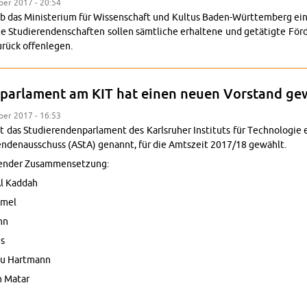
m­ber 2017 - 20:54
as Mi­nis­te­ri­um für Wis­sen­schaft und Kul­tus Ba­den-Würt­tem­berg eine 
te Stu­die­ren­den­schaf­ten sol­len sämt­li­che er­hal­te­ne und ge­tä­tig­te Fö
­rück of­fen­le­gen.
n­par­la­ment am KIT hat einen neuen Vor­stand ge­
m­ber 2017 - 16:53
as Stu­die­ren­den­par­la­ment des Karls­ru­her In­sti­tuts für Tech­no­lo­gie
ren­den­aus­schuss (AStA) ge­nannt, für die Amts­zeit 2017/18 ge­wählt.
en­der Zu­sam­men­set­zung:
l Kad­dah
­mel
nn
es
Nu Hart­mann
an Matar