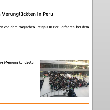
n Ver­un­glück­ten in Peru
gen von dem tra­gi­schen Er­eig­nis in Peru er­fah­ren, bei dem
­re Mei­nung kund­zu­tun,