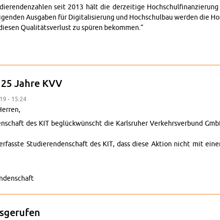
e­ren­den­zah­len seit 2013 hält die der­zei­ti­ge Hoch­schul­fi­nan­zie­ru
en­den Aus­ga­ben für Di­gi­ta­li­sie­rung und Hoch­schul­bau wer­den die Ho
die­sen Qua­li­täts­ver­lust zu spü­ren be­kom­men.“
g: 25 Jahre KVV
019 - 15:24
er­ren,
­den­schaft des KIT be­glück­wünscht die Karls­ru­her Ver­kehrs­ver­bund Gmb
er­fass­te Stu­die­ren­den­schaft des KIT, dass diese Ak­ti­on nicht mit einer 
n­den­schaft
­ge­ru­fen